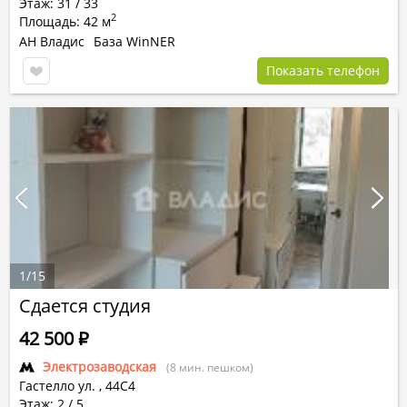
Этаж: 31 / 33
2
Площадь: 42 м
АН Владис
База WinNER
Показать телефон
1
/
15
Сдается студия
42 500
Р
Электрозаводская
(8 мин. пешком)
Гастелло ул.
,
44С4
Этаж: 2 / 5