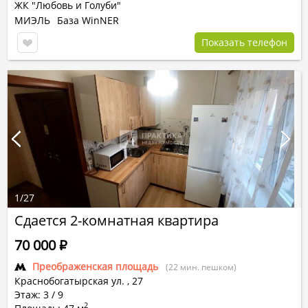
ЖК "Любовь и Голуби"
МИЭЛЬ
База WinNER
Показать телефон
1
/
27
Сдается 2-комнатная квартира
70 000
Р
Преображенская площадь
(22 мин. пешком)
Краснобогатырская ул.
,
27
Этаж: 3 / 9
2