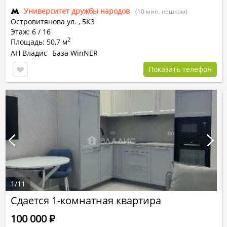
Университет дружбы народов
(10 мин. пешком)
Островитянова ул.
,
5К3
Этаж: 6 / 16
2
Площадь: 50,7 м
АН Владис
База WinNER
Показать телефон
1
/
11
Сдается 1-комнатная квартира
100 000
Р