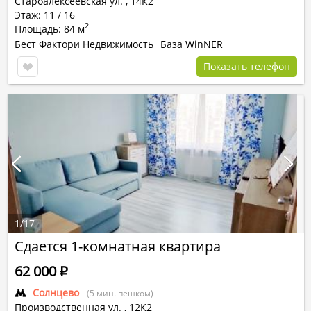
Староалексеевская ул.
,
14К2
Этаж: 11 / 16
2
Площадь: 84 м
Бест Фактори Недвижимость
База WinNER
Показать телефон
1
/
17
Сдается 1-комнатная квартира
62 000
Р
Солнцево
(5 мин. пешком)
Производственная ул.
,
12К2