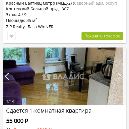
Красный Балтиец метро (МЦД-2)
(
Северный адм. округ
)
Коптевский Большой пр-д , 3С7
Этаж: 4 / 9
2
Площадь: 35 м
ZIP Realty
База WinNER
Показать телефон
1
/
14
Сдается 1-комнатная квартира
55 000
Р