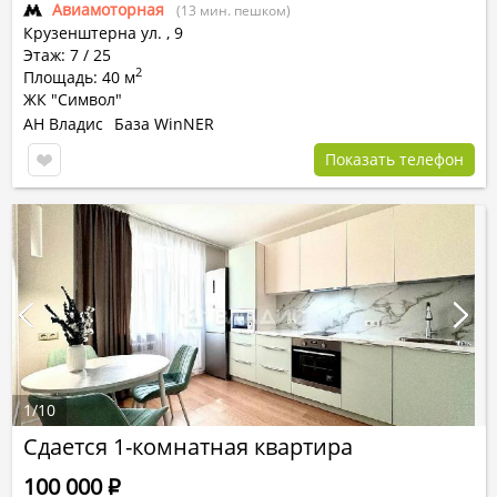
Авиамоторная
(13 мин. пешком)
Крузенштерна ул.
,
9
Этаж: 7 / 25
2
Площадь: 40 м
ЖК "Символ"
АН Владис
База WinNER
Показать телефон
1
/
10
Сдается 1-комнатная квартира
100 000
Р