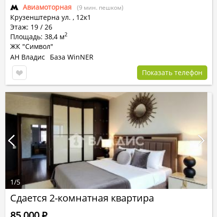
Авиамоторная
(9 мин. пешком)
Крузенштерна ул.
,
12к1
Этаж: 19 / 26
2
Площадь: 38,4 м
ЖК "Символ"
АН Владис
База WinNER
Показать телефон
1
/
5
Сдается 2-комнатная квартира
85 000
Р