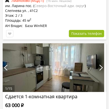
Лианозово (МЦД-1)
(16 мин. пешком)
им. Ларина пос.
(
Северо-Восточный адм. округ
)
Слепнева ул.
,
41С2
Этаж: 2 / 3
2
Площадь: 45 м
АН Владис
База WinNER
Показать телефон
1
/
15
Сдается 1-комнатная квартира
63 000
Р