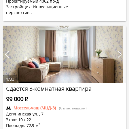
Проектируемый 4062 пр-д
Застройщик: Инвестиционные
перспективы
1
/
33
Сдается 3-комнатная квартира
99 000
Р
Моссельмаш (МЦД-3)
(6 мин. пешком)
Дегунинская ул.
,
7
Этаж: 10 / 22
2
Площадь: 72,9 м