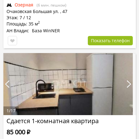
Озерная
(6 мин. пешком)
Очаковская Большая ул.
,
47
Этаж: 7 / 12
2
Площадь: 35 м
АН Владис
База WinNER
Показать телефон
1
/
17
Сдается 1-комнатная квартира
85 000
Р