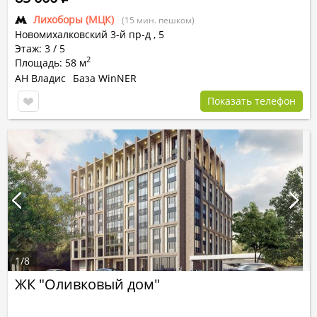
Лихоборы (МЦК)
(15 мин. пешком)
Новомихалковский 3-й пр-д
,
5
Этаж: 3 / 5
2
Площадь: 58 м
АН Владис
База WinNER
Показать телефон
1
/
8
ЖК "Оливковый дом"