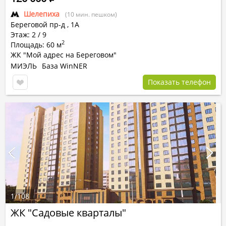
Шелепиха
(10 мин. пешком)
Береговой пр-д
,
1А
Этаж: 2 / 9
2
Площадь: 60 м
ЖК "Мой адрес на Береговом"
МИЭЛЬ
База WinNER
Показать телефон
1
/
108
ЖК "Садовые кварталы"