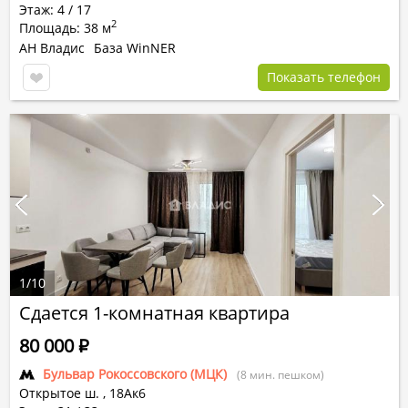
Этаж: 4 / 17
2
Площадь: 38 м
АН Владис
База WinNER
Показать телефон
1
/
10
Сдается 1-комнатная квартира
80 000
Р
Бульвар Рокоссовского (МЦК)
(8 мин. пешком)
Открытое ш.
,
18Ак6