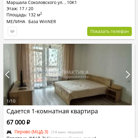
Маршала Соколовского ул.
,
10К1
Этаж: 17 / 20
2
Площадь: 132 м
МЕЛИНА
База WinNER
Показать телефон
1
/
10
Сдается 1-комнатная квартира
67 000
Р
Перово (МЦД-3)
(14 мин. пешком)