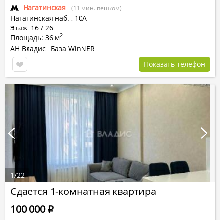
Нагатинская
(11 мин. пешком)
Нагатинская наб.
,
10А
Этаж: 16 / 26
2
Площадь: 36 м
АН Владис
База WinNER
Показать телефон
1
/
22
Сдается 1-комнатная квартира
100 000
Р