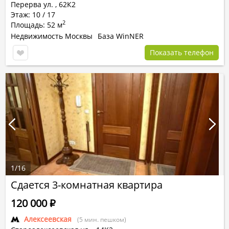
Перерва ул.
,
62К2
Этаж: 10 / 17
2
Площадь: 52 м
Недвижимость Москвы
База WinNER
Показать телефон
1
/
16
Сдается 3-комнатная квартира
120 000
Р
Алексеевская
(5 мин. пешком)