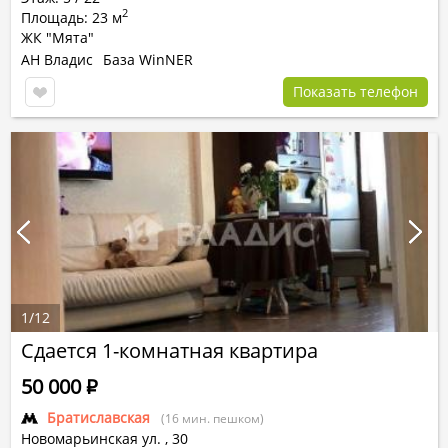
2
Площадь: 23 м
ЖК "Мята"
АН Владис
База WinNER
Показать телефон
1
/
12
Сдается 1-комнатная квартира
50 000
Р
Братиславская
(16 мин. пешком)
Новомарьинская ул.
,
30