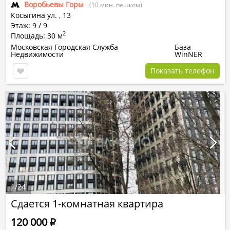
Воробьевы Горы
(10 мин. пешком)
Косыгина ул.
,
13
Этаж: 9 / 9
2
Площадь: 30 м
Московская Городская Служба
База
Недвижимости
WinNER
Показать телефон
1
/
24
Сдается 1-комнатная квартира
120 000
Р