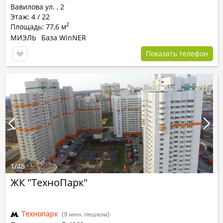
Вавилова ул.
,
2
Этаж: 4 / 22
2
Площадь: 77,6 м
МИЭЛЬ
База WinNER
Показать телефон
1
/
48
ЖК "ТехноПарк"
Технопарк
(9 мин. пешком)