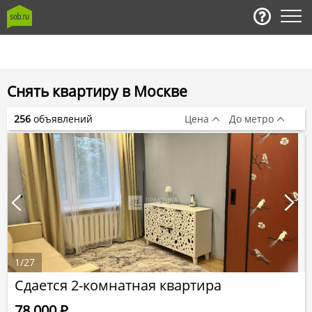
Снять квартиру в Москве
256
объявлений
Цена
До метро
1
/
27
Сдается 2-комнатная квартира
78 000
Р