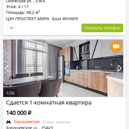
Онежская ул. , 53К4
Этаж: 4 / 17
2
Площадь: 48,2 м
ЦЗН ПРОСПЕКТ МИРА
База WinNER
Показать телефон
1
/
26
Сдается 1-комнатная квартира
140 000
Р
Хорошевская
(3 мин. пешком)
Хорошевское ш.
,
25Ак3