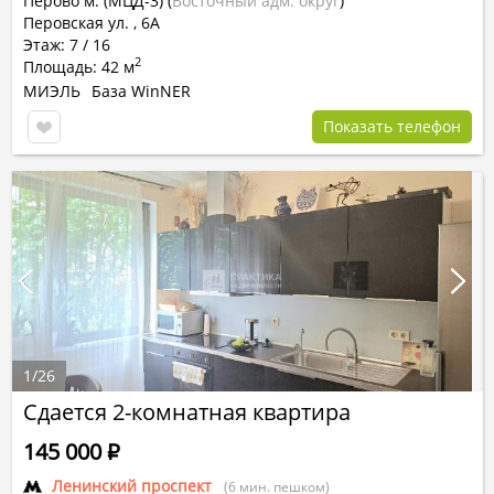
Перово м. (МЦД-3)
(
Восточный адм. округ
)
Перовская ул. , 6А
Этаж: 7 / 16
2
Площадь: 42 м
МИЭЛЬ
База WinNER
Показать телефон
1
/
26
Сдается 2-комнатная квартира
145 000
Р
Ленинский проспект
(6 мин. пешком)