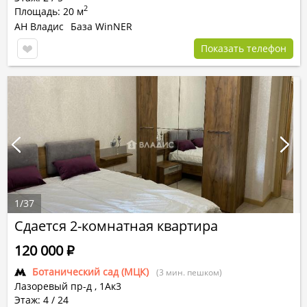
2
Площадь: 20 м
АН Владис
База WinNER
Показать телефон
1
/
37
Сдается 2-комнатная квартира
120 000
Р
Ботанический сад (МЦК)
(3 мин. пешком)
Лазоревый пр-д
,
1Ак3
Этаж: 4 / 24