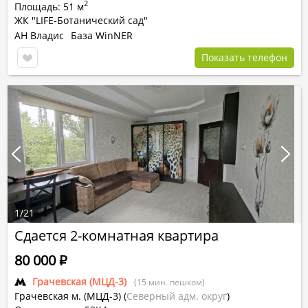
2
Площадь: 51 м
ЖК "LIFE-Ботанический сад"
АН Владис
База WinNER
Показать телефон
1
/
21
Сдается 2-комнатная квартира
80 000
Р
Грачевская (МЦД-3)
(15 мин. пешком)
Грачевская м. (МЦД-3)
(
Северный адм. округ
)