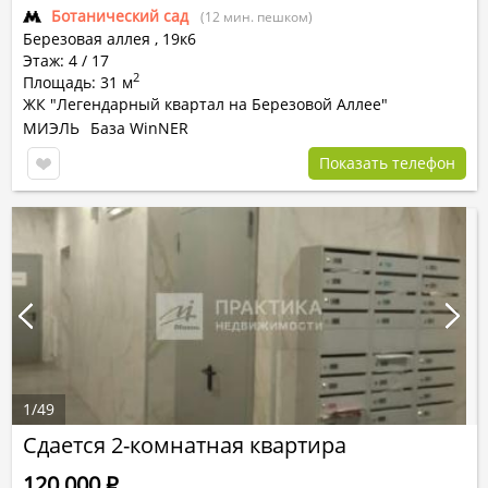
Ботанический сад
(12 мин. пешком)
Березовая аллея ,
19к6
Этаж: 4 / 17
2
Площадь: 31 м
ЖК "Легендарный квартал на Березовой Аллее"
МИЭЛЬ
База WinNER
Показать телефон
1
/
49
Сдается 2-комнатная квартира
120 000
Р