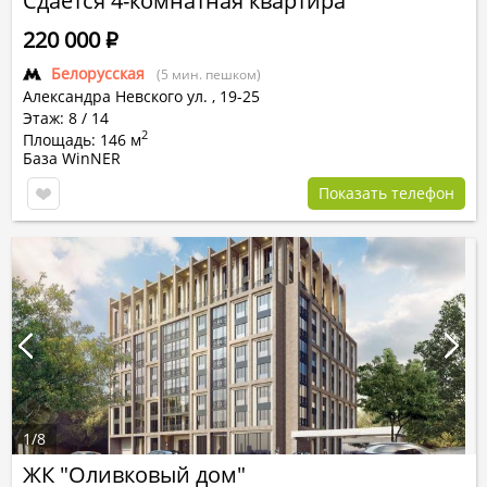
Сдается 4-комнатная квартира
220 000
Р
Белорусская
(5 мин. пешком)
Александра Невского ул.
,
19-25
Этаж: 8 / 14
2
Площадь: 146 м
База WinNER
Показать телефон
1
/
8
ЖК "Оливковый дом"