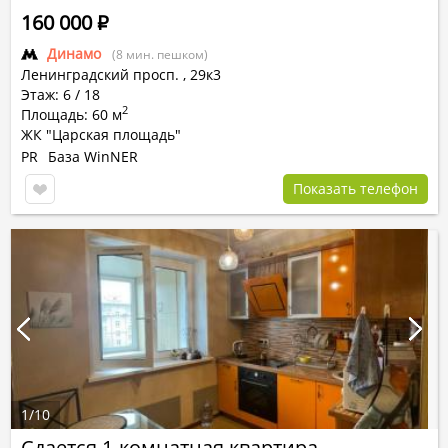
160 000
Р
Динамо
(8 мин. пешком)
Ленинградский просп.
,
29к3
Этаж: 6 / 18
2
Площадь: 60 м
ЖК "Царская площадь"
PR
База WinNER
Показать телефон
1
/
10
Сдается 1-комнатная квартира