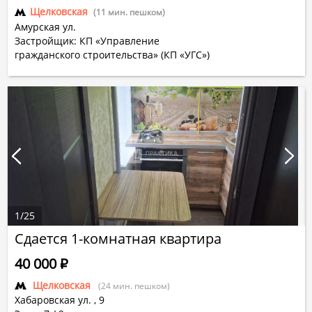
Щелковская
(11 мин. пешком)
Амурская ул.
Застройщик: КП «Управление
гражданского строительства» (КП «УГС»)
1
/
25
Сдается 1-комнатная квартира
40 000
Р
Щелковская
(24 мин. пешком)
Хабаровская ул.
,
9