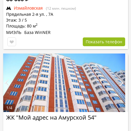
Измайловская
(12 мин. пешком)
Прядильная 2-я ул.
,
7А
Этаж: 3 / 5
2
Площадь: 80 м
МИЭЛЬ
База WinNER
Показать телефон
1
/
4
ЖК "Мой адрес на Амурской 54"