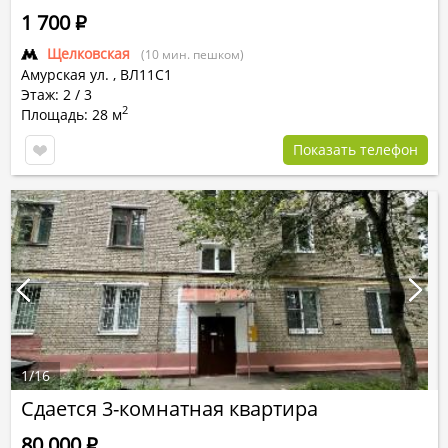
1 700
Р
Щелковская
(10 мин. пешком)
Амурская ул.
,
ВЛ11С1
Этаж: 2 / 3
2
Площадь: 28 м
Показать телефон
1
/
16
Сдается 3-комнатная квартира
80 000
Р