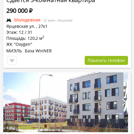
290 000
Р
Молодежная
(2 мин. пешком)
Ярцевская ул.
,
27к1
Этаж: 12 / 31
2
Площадь: 120,2 м
ЖК "Oxygen"
МИЭЛЬ
База WinNER
Показать телефон
1
/
82