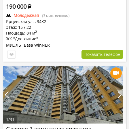
190 000
Р
Молодежная
(3 мин. пешком)
Ярцевская ул.
,
34К2
Этаж: 15 / 22
2
Площадь: 84 м
ЖК "Достояние"
МИЭЛЬ
База WinNER
Показать телефон
1
/
31
Сдается 3-комнатная квартира