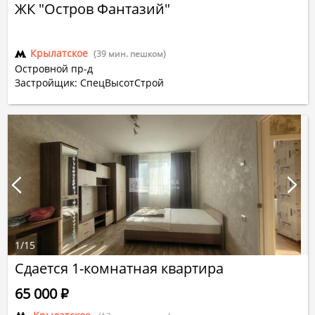
ЖК "Остров Фантазий"
Крылатское
(39 мин. пешком)
Островной пр-д
Застройщик: СпецВысотСтрой
1
/
15
Сдается 1-комнатная квартира
65 000
Р