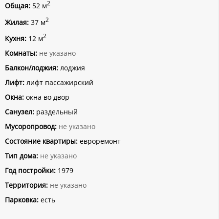
2
Общая:
52 м
2
Жилая:
37 м
2
Кухня:
12 м
Комнаты:
не указано
Балкон/лоджия:
лоджия
Лифт:
лифт пассажирский
Окна:
окна во двор
Санузел:
раздельный
Мусоропровод:
не указано
Состояние квартиры:
евроремонт
Тип дома:
не указано
Год постройки:
1979
Территория:
не указано
Парковка:
есть