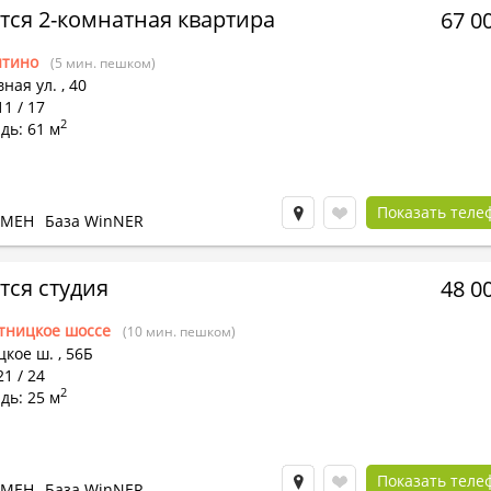
тся 2-комнатная квартира
67 0
тино
(5 мин. пешком)
ная ул.
,
40
11 / 17
2
дь: 61 м
Показать теле
БМЕН
База WinNER
тся студия
48 0
тницкое шоссе
(10 мин. пешком)
цкое ш.
,
56Б
21 / 24
2
дь: 25 м
Показать теле
БМЕН
База WinNER