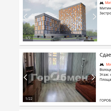
Ми
Митин
Застр
1
/
7
Сдае
Ми
Волоц
Этаж: 
Площа
1
/
22
ГОРО