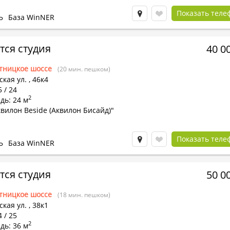
Показать теле
Ь
База WinNER
тся студия
40 0
тницкое шоссе
(20 мин. пешком)
кая ул.
,
46к4
5 / 24
2
дь: 24 м
вилон Beside (Аквилон Бисайд)"
Показать теле
Ь
База WinNER
тся студия
50 0
тницкое шоссе
(18 мин. пешком)
кая ул.
,
38к1
4 / 25
2
дь: 36 м