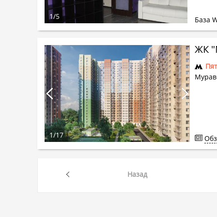
1
/
5
База 
ЖК 
Пя
Муравс
1
/
17
Обз
Назад