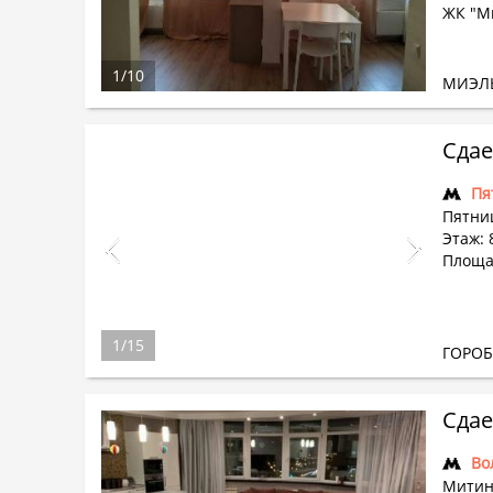
ЖК "М
1
/
10
МИЭЛ
Сдае
Пя
Пятни
Этаж: 
Площа
1
/
15
ГОРО
Сдае
Во
Митин