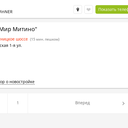
Показать теле
WinNER
"Мир Митино"
тницкое шоссе
(15 мин. пешком)
кая 1-я ул.
ор о новостройке
1
Вперед