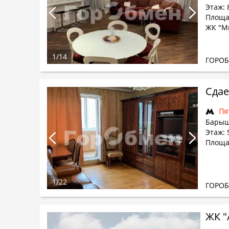
Этаж: 
Площа
ЖК "М
1
/
14
ГОРО
Сдае
Пя
Барыш
Этаж: 
Площа
1
/
22
ГОРО
ЖК "