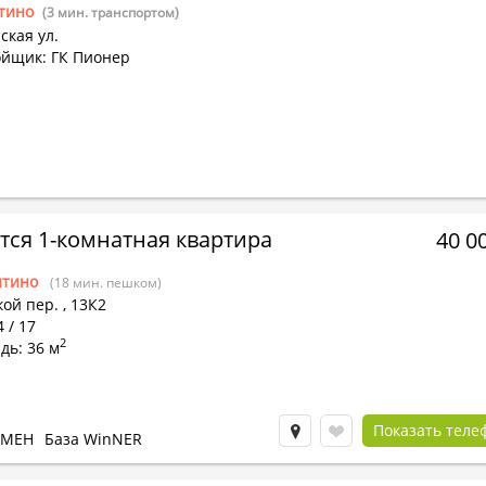
тино
(3 мин. транспортом)
ская ул.
ойщик: ГК Пионер
тся 1-комнатная квартира
40 0
тино
(18 мин. пешком)
кой пер.
,
13К2
4 / 17
2
дь: 36 м
Показать теле
БМЕН
База WinNER