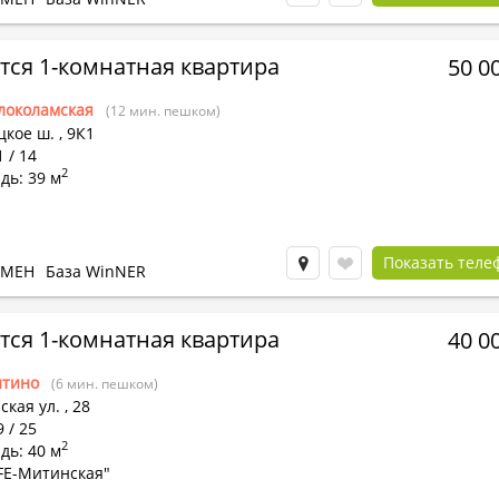
тся 1-комнатная квартира
50 0
локоламская
(12 мин. пешком)
цкое ш.
,
9К1
1 / 14
2
дь: 39 м
Показать теле
БМЕН
База WinNER
тся 1-комнатная квартира
40 0
тино
(6 мин. пешком)
ская ул.
,
28
9 / 25
2
дь: 40 м
FE-Митинская"