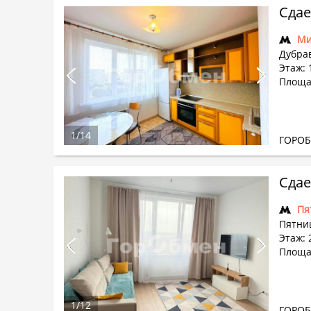
Сдае
Ми
Дубрав
Этаж: 
Площа
1
/
14
ГОРО
Сдае
Пя
Пятни
Этаж: 
Площа
1
/
12
ГОРО