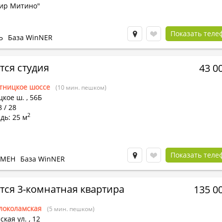
ир Митино"
Показать теле
Ь
База WinNER
тся студия
43 0
тницкое шоссе
(10 мин. пешком)
цкое ш.
,
56Б
8 / 28
2
дь: 25 м
Показать теле
БМЕН
База WinNER
тся 3-комнатная квартира
135 0
локоламская
(5 мин. пешком)
ская ул.
,
12