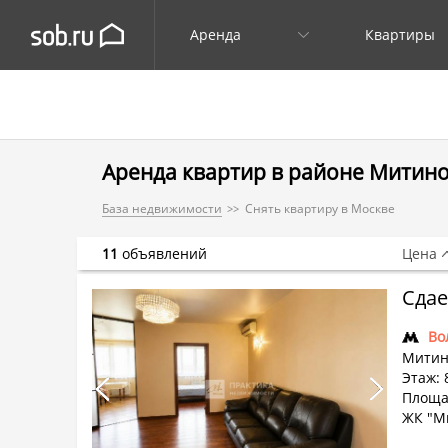
Аренда
Квартиры
Аренда квартир в районе Митино
База недвижимости
Снять квартиру в Москве
11
объявлений
Цена
Сдае
Во
Митин
Этаж: 
Площа
ЖК "М