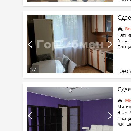
Сдае
Во
Пятни
Этаж: 
Площа
1
/
7
ГОРО
Сдае
Ми
Митин
Этаж: 
Площа
ЖК "LI