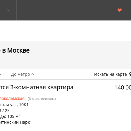
 в Москве
До метро
Искать на карте
тся 3-комнатная квартира
140 0
локоламская
(8 мин. пешком)
ская ул.
,
10К1
8 / 25
2
дь: 105 м
итинский Парк"