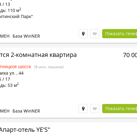
8 / 13
2
дь: 110 м
итинский Парк"
Показать теле
БМЕН
База WinNER
тся 2-комнатная квартира
70 0
тницкое шоссе
(8 мин. пешком)
иха ул.
,
44
5 / 17
2
дь: 53 м
Показать теле
БМЕН
База WinNER
Апарт-отель YE'S"