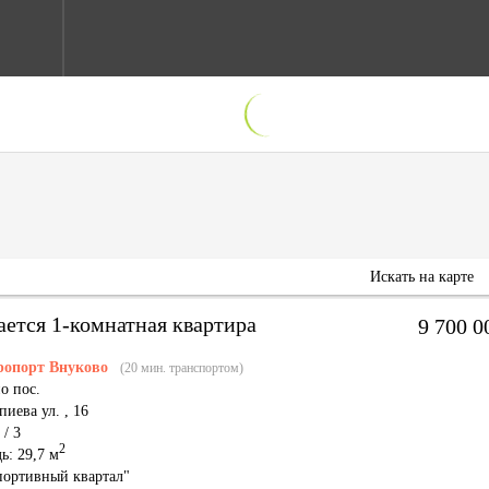
Искать на карте
ается 1-комнатная квартира
9 700 
ропорт Внуково
(20 мин. транспортом)
о пос.
пиева ул. ,
16
 / 3
2
ь: 29,7 м
ортивный квартал"