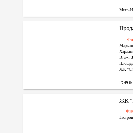
Метр-
Прод
Фи
Марьин
Харлам
Этаж: 3
Площад
ЖК "Сп
ГОРО
ЖК "
Фи
Застро