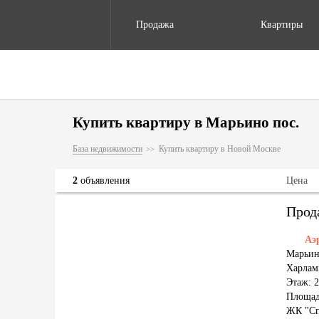
Продажа
Квартиры
Купить квартиру в Марьино пос.
База недвижимости
Купить квартиру в Новой Москве
2
объявления
Цена
Прод
Аэ
Марьин
Харлам
Этаж: 2
Площад
ЖК "Сп