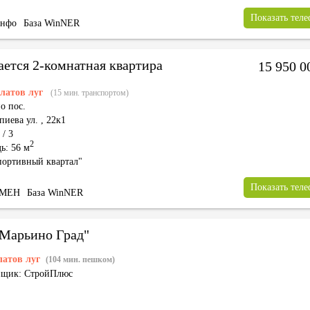
Показать тел
Инфо
База WinNER
ается 2-комнатная квартира
15 950 
латов луг
(15 мин. транспортом)
о пос.
пиева ул. ,
22к1
 / 3
2
ь: 56 м
ортивный квартал"
Показать тел
БМЕН
База WinNER
Марьино Град"
латов луг
(104 мин. пешком)
йщик: СтройПлюс