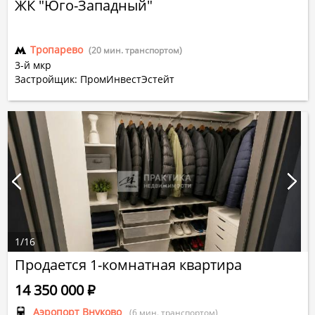
ЖК "Юго-Западный"
Тропарево
(20 мин. транспортом)
3-й мкр
Застройщик: ПромИнвестЭстейт
1
/
16
Продается 1-комнатная квартира
14 350 000
Р
Аэропорт Внуково
(6 мин. транспортом)