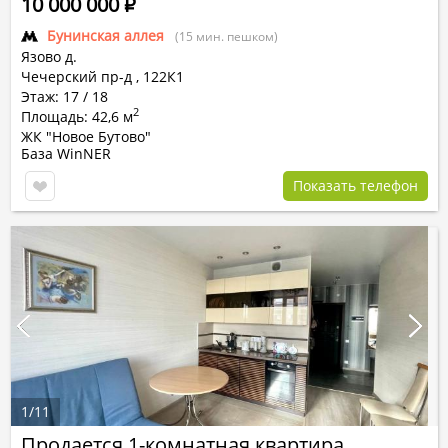
10 000 000
Р
Бунинская аллея
(15 мин. пешком)
Язово д.
Чечерский пр-д ,
122К1
Этаж: 17 / 18
2
Площадь: 42,6 м
ЖК "Новое Бутово"
База WinNER
Показать телефон
1
/
11
Продается 1-комнатная квартира