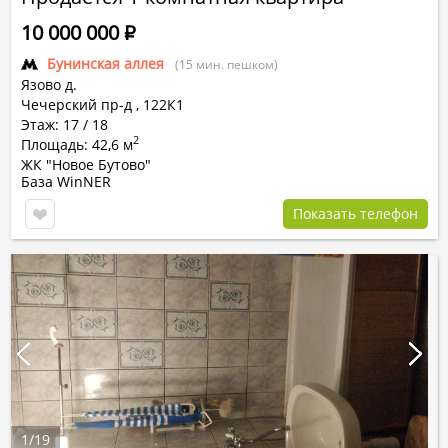
10 000 000
Р
Бунинская аллея
(15 мин. пешком)
Язово д.
Чечерский пр-д ,
122К1
Этаж: 17 / 18
2
Площадь: 42,6 м
ЖК "Новое Бутово"
База WinNER
Показать телефон
1
/
19