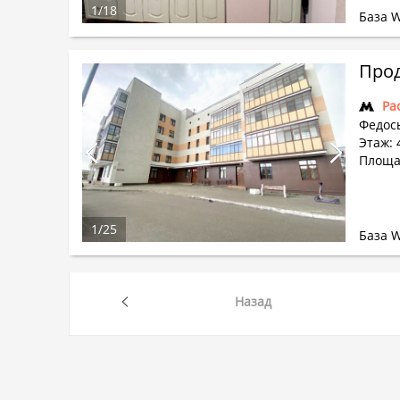
1
/
18
База 
Прод
Ра
Федось
Этаж: 4
Площа
1
/
25
База 
Назад