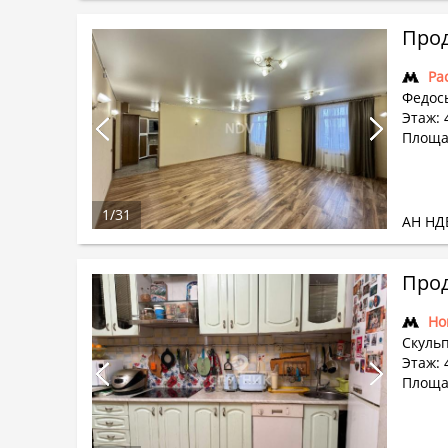
Прод
Ра
Федось
Этаж: 4
Площад
1
/
31
АН НД
Прод
Но
Скуль
Этаж: 
Площа