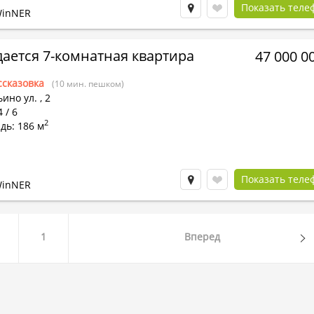
Показать теле
WinNER
ается 7-комнатная квартира
47 000 0
ссказовка
(10 мин. пешком)
ино ул.
,
2
 / 6
2
дь: 186 м
Показать теле
WinNER
1
Вперед