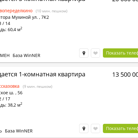
вопеределкино
(10 мин. пешком)
птора Мухиной ул.
,
7К2
3 / 14
2
ь: 60,4 м
Показать теле
БМЕН
База WinNER
ается 1-комнатная квартира
13 500 0
ссказовка
(9 мин. пешком)
кое ш.
,
56
2 / 17
2
ь: 38,2 м
Показать теле
Ь
База WinNER