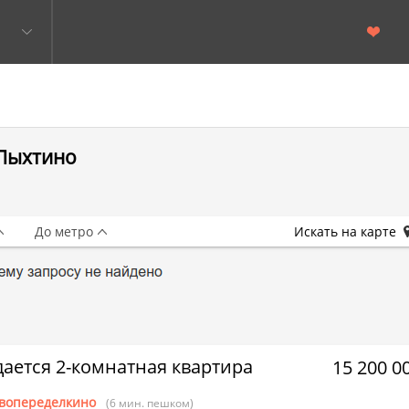
 Пыхтино
До метро
Искать на карте
ается 2-комнатная квартира
15 200 0
вопеределкино
(6 мин. пешком)