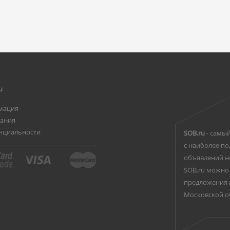
u
мация
вания
нциальности
SOB.ru
- самый
с наиболее по
объявлений н
SOB.ru можно 
предложения 
Московской о