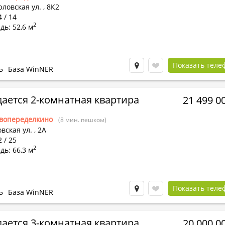
ловская ул.
,
8К2
4 / 14
2
ь: 52,6 м
Показать теле
Ь
База WinNER
ается 2-комнатная квартира
21 499 0
вопеределкино
(8 мин. пешком)
вская ул.
,
2А
2 / 25
2
ь: 66,3 м
Показать теле
Ь
База WinNER
ается 3-комнатная квартира
20 000 0