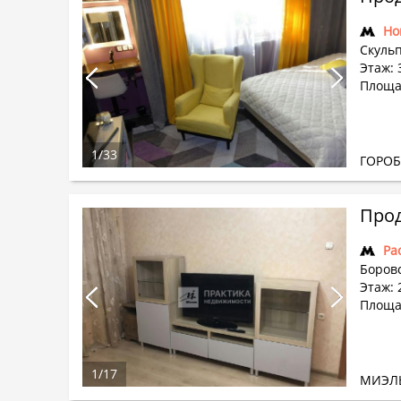
Но
Скуль
Этаж: 
Площад
1
/
33
ГОРО
Прод
Ра
Боровс
Этаж: 
Площад
1
/
17
МИЭЛ