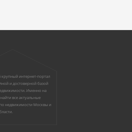
 крупный интернет-портал
лной и достоверной базой
едвижимости. Именно на
найти все актуальные
по недвижимости Москвы и
бласти.