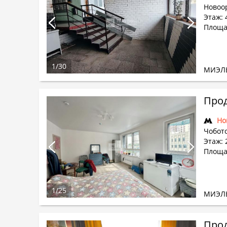
Новоор
Этаж: 
Площад
1
/
30
МИЭЛ
Прод
Но
Чобото
Этаж: 
Площад
1
/
25
МИЭЛ
Прод