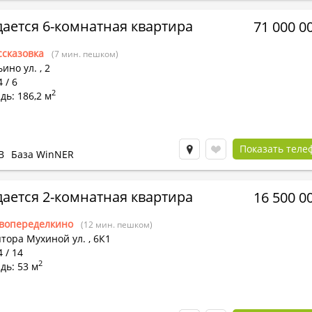
ается 6-комнатная квартира
71 000 0
ссказовка
(7 мин. пешком)
ино ул.
,
2
 / 6
2
ь: 186,2 м
Показать теле
В
База WinNER
ается 2-комнатная квартира
16 500 0
вопеределкино
(12 мин. пешком)
птора Мухиной ул.
,
6К1
4 / 14
2
дь: 53 м