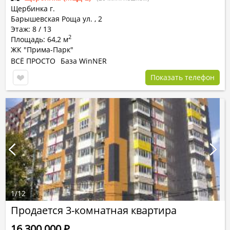
Щербинка г.
Барышевская Роща ул.
,
2
Этаж: 8 / 13
2
Площадь: 64,2 м
ЖК "Прима-Парк"
ВСЁ ПРОСТО
База WinNER
Показать телефон
1
/
12
Продается 3-комнатная квартира
16 300 000
Р