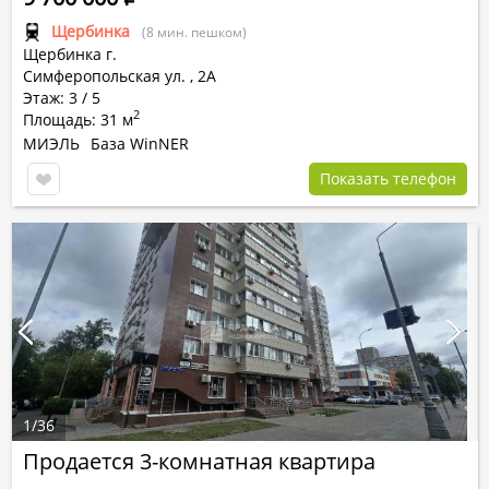
Щербинка
(8 мин. пешком)
Щербинка г.
Симферопольская ул.
,
2А
Этаж: 3 / 5
2
Площадь: 31 м
МИЭЛЬ
База WinNER
Показать телефон
1
/
36
Продается 3-комнатная квартира