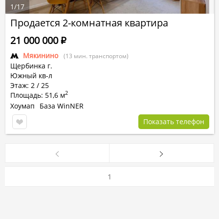
1
/
17
Продается 2-комнатная квартира
21 000 000
Р
Мякинино
(13 мин. транспортом)
Щербинка г.
Южный кв-л
Этаж: 2 / 25
2
Площадь: 51,6 м
Хоумап
База WinNER
Показать телефон
1