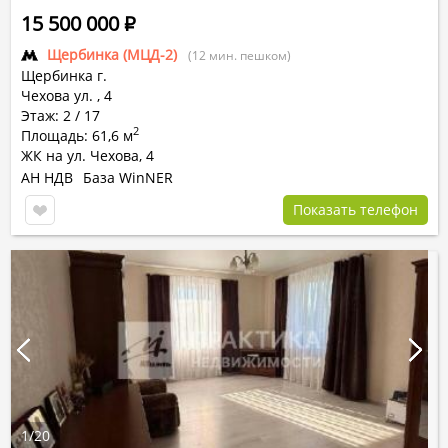
15 500 000
Р
Щербинка (МЦД-2)
(12 мин. пешком)
Щербинка г.
Чехова ул.
,
4
Этаж: 2 / 17
2
Площадь: 61,6 м
ЖК на ул. Чехова, 4
АН НДВ
База WinNER
Показать телефон
1
/
20