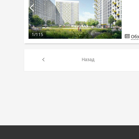
1
/
115
Обз
Назад