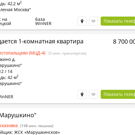
2
ь: 42,2 м
еленая Москва"
с на
База
Показать теле
ецкой
WinNER
ается 1-комнатная квартира
8 700 0
лстопальцево (МЦД-4)
(5 мин. транспортом)
кино д.
арушкино"
12 / 14
2
дь: 42 м
арушкино"
Показать теле
WinNER
"Марушкино"
ссказовка
(148 мин. пешком)
ойщик: ЖСК «Марушкинское»