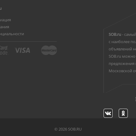
u
мация
вания
нциальности
SOB.ru
- самый
с наиболее по
объявлений н
SOB.ru можно 
предложения 
Московской о
©
2026 SOB.RU