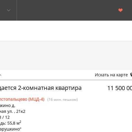
Искать на карте
ается 2-комнатная квартира
11 500 0
лстопальцево (МЦД-4)
(16 мин. пешком)
кино д.
ая ул.
,
21к2
3 / 12
2
ь: 55,8 м
арушкино"