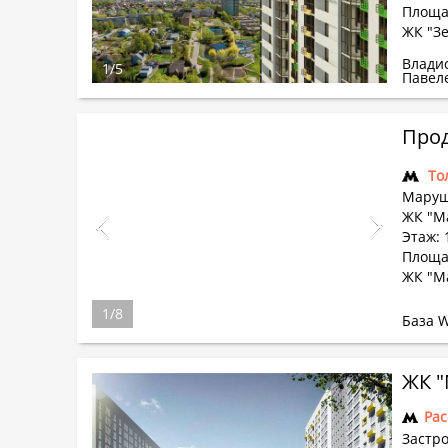
Площад
ЖК "З
Влади
1
/
5
Павел
Прод
То
Маруш
ЖК "М
Этаж: 
Площа
ЖК "М
1
/
8
База 
ЖК 
Ра
Застр