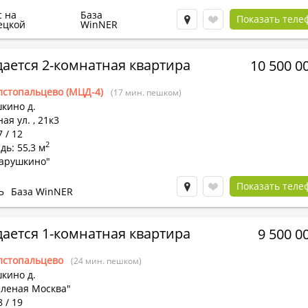
с на
База
Показать теле
ецкой
WinNER
ается 2-комнатная квартира
10 500 0
лстопальцево (МЦД-4)
(17 мин. пешком)
кино д.
ая ул.
,
21к3
7 / 12
2
ь: 55,3 м
арушкино"
Показать теле
Ь
База WinNER
ается 1-комнатная квартира
9 500 0
лстопальцево
(24 мин. пешком)
кино д.
еленая Москва"
8 / 19