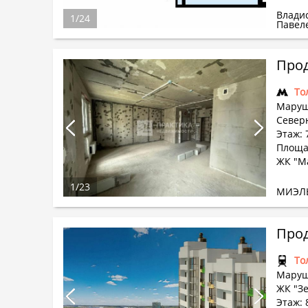
Влади
1
/
24
Павел
Прод
То
Маруш
Северн
Этаж: 
Площад
ЖК "М
1
/
23
МИЭЛ
Прод
То
Маруш
ЖК "З
Этаж: 