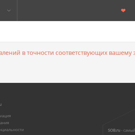
влений в точности соответствующих вашему з
u
мация
вания
нциальности
SOB.ru
- самый