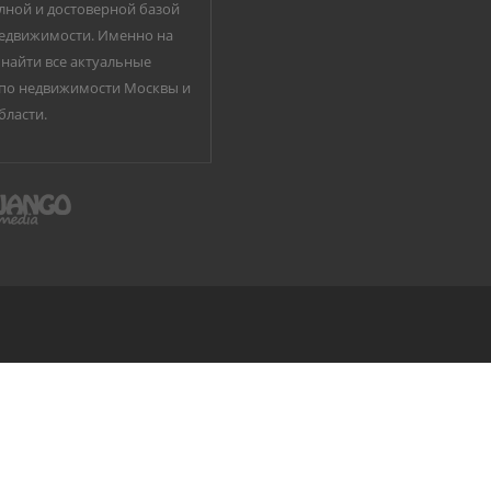
лной и достоверной базой
едвижимости. Именно на
найти все актуальные
по недвижимости Москвы и
бласти.