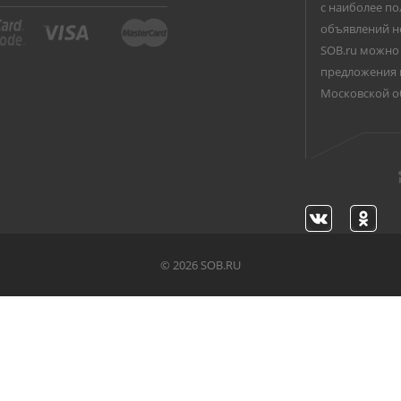
с наиболее по
объявлений н
SOB.ru можно 
предложения 
Московской о
©
2026 SOB.RU