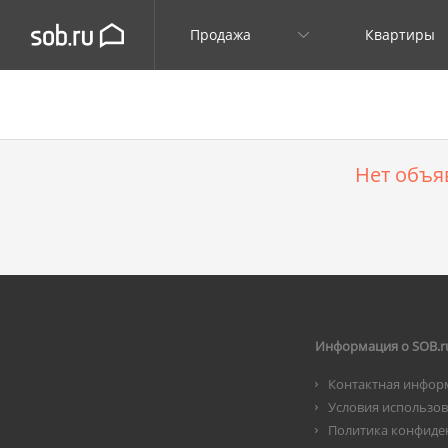
Продажа
Квартиры
Нет объя
Информация о SOB.r
Контактная инфор
Условия использо
Политика конфиде