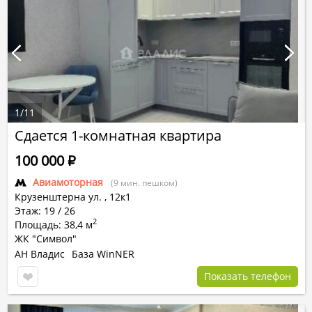
1
/
11
Сдается 1-комнатная квартира
100 000
Р
Авиамоторная
(9 мин. пешком)
Крузенштерна ул.
,
12к1
Этаж: 19 / 26
2
Площадь: 38,4 м
ЖК "Символ"
АН Владис
База WinNER
Показать телефон