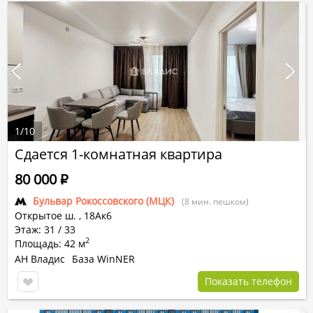
1
/
10
Сдается 1-комнатная квартира
80 000
Р
Бульвар Рокоссовского (МЦК)
(8 мин. пешком)
Открытое ш.
,
18Ак6
Этаж: 31 / 33
2
Площадь: 42 м
АН Владис
База WinNER
Показать телефон