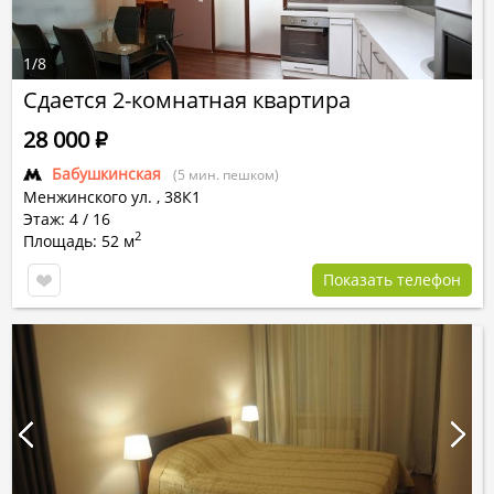
1
/
8
Сдается 2-комнатная квартира
28 000
Р
Бабушкинская
(5 мин. пешком)
Менжинского ул.
,
38К1
Этаж: 4 / 16
2
Площадь: 52 м
Показать телефон