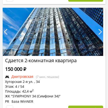
1
/
34
Сдается 2-комнатная квартира
150 000
Р
Дмитровская
(7 мин. пешком)
Хуторская 2-я ул.
,
34
Этаж: 4 / 54
2
Площадь: 42,4 м
ЖК "SYMPHONY 34 (Симфони 34)"
PR
База WinNER