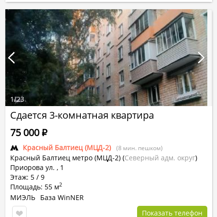
1
/
23
Сдается 3-комнатная квартира
75 000
Р
Красный Балтиец (МЦД-2)
(8 мин. пешком)
Красный Балтиец метро (МЦД-2)
(
Северный адм. округ
)
Приорова ул. , 1
Этаж: 5 / 9
2
Площадь: 55 м
МИЭЛЬ
База WinNER
Показать телефон