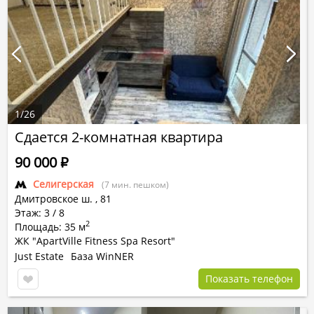
1
/
26
Сдается 2-комнатная квартира
90 000
Р
Селигерская
(7 мин. пешком)
Дмитровское ш.
,
81
Этаж: 3 / 8
2
Площадь: 35 м
ЖК "ApartVille Fitness Spa Resort"
Just Estate
База WinNER
Показать телефон