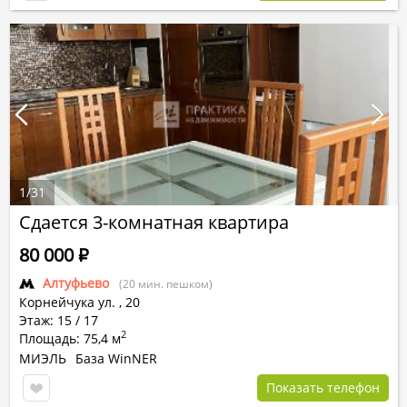
1
/
31
Сдается 3-комнатная квартира
80 000
Р
Алтуфьево
(20 мин. пешком)
Корнейчука ул.
,
20
Этаж: 15 / 17
2
Площадь: 75,4 м
МИЭЛЬ
База WinNER
Показать телефон