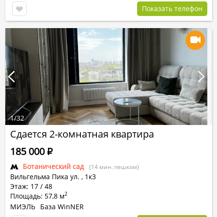
Показать телефон
1
/
32
Сдается 2-комнатная квартира
185 000
Р
Ботанический сад
(14 мин. пешком)
Вильгельма Пика ул.
,
1к3
Этаж: 17 / 48
2
Площадь: 57,8 м
МИЭЛЬ
База WinNER