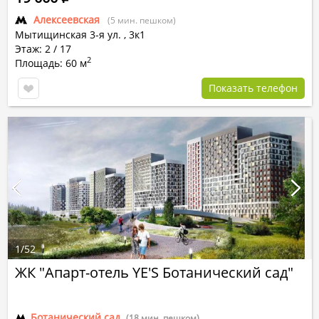
Алексеевская
(5 мин. пешком)
Мытищинская 3-я ул.
,
3к1
Этаж: 2 / 17
2
Площадь: 60 м
Показать телефон
1
/
52
ЖК "Апарт-отель YE'S Ботанический сад"
Ботанический сад
(18 мин. пешком)