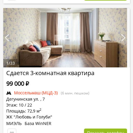
1
/
33
Сдается 3-комнатная квартира
99 000
Р
Моссельмаш (МЦД-3)
(6 мин. пешком)
Дегунинская ул.
,
7
Этаж: 10 / 22
2
Площадь: 72,9 м
ЖК "Любовь и Голуби"
МИЭЛЬ
База WinNER
Показать телефон