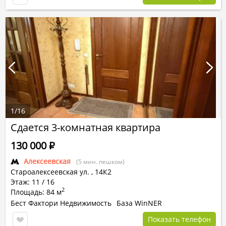
1
/
16
Сдается 3-комнатная квартира
130 000
Р
Алексеевская
(5 мин. пешком)
Староалексеевская ул.
,
14К2
Этаж: 11 / 16
2
Площадь: 84 м
Бест Фактори Недвижимость
База WinNER
Показать телефон