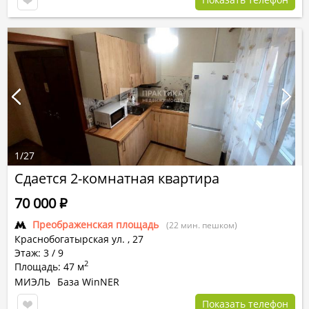
1
/
27
Сдается 2-комнатная квартира
70 000
Р
Преображенская площадь
(22 мин. пешком)
Краснобогатырская ул.
,
27
Этаж: 3 / 9
2
Площадь: 47 м
МИЭЛЬ
База WinNER
Показать телефон