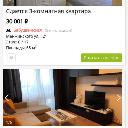
1
/
11
Сдается 3-комнатная квартира
30 001
Р
Бабушкинская
(5 мин. пешком)
Менжинского ул.
,
21
Этаж: 6 / 17
2
Площадь: 65 м
Показать телефон
1
/
6