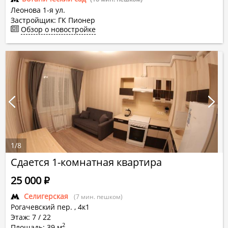
Леонова 1-я ул.
Застройщик: ГК Пионер
Обзор о новостройке
1
/
8
Сдается 1-комнатная квартира
25 000
Р
Селигерская
(7 мин. пешком)
Рогачевский пер.
,
4к1
Этаж: 7 / 22
2
Площадь: 39 м