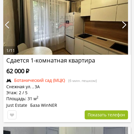
1
/
11
Сдается 1-комнатная квартира
62 000
Р
Ботанический сад (МЦК)
(6 мин. пешком)
Снежная ул.
,
3А
Этаж: 2 / 5
2
Площадь: 31 м
Just Estate
База WinNER
Показать телефон