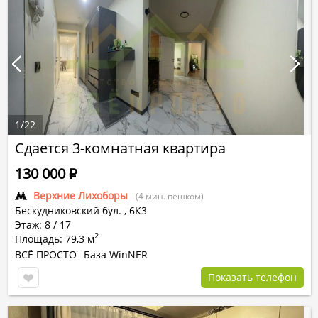
1
/
22
Сдается 3-комнатная квартира
130 000
Р
Верхние Лихоборы
(4 мин. пешком)
Бескудниковский бул.
,
6К3
Этаж: 8 / 17
2
Площадь: 79,3 м
ВСЁ ПРОСТО
База WinNER
Показать телефон