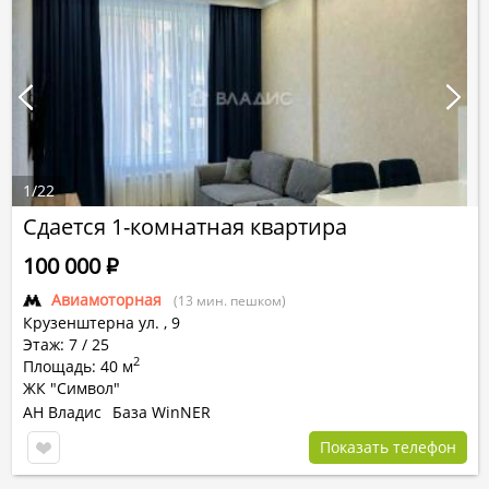
1
/
22
Сдается 1-комнатная квартира
100 000
Р
Авиамоторная
(13 мин. пешком)
Крузенштерна ул.
,
9
Этаж: 7 / 25
2
Площадь: 40 м
ЖК "Символ"
АН Владис
База WinNER
Показать телефон