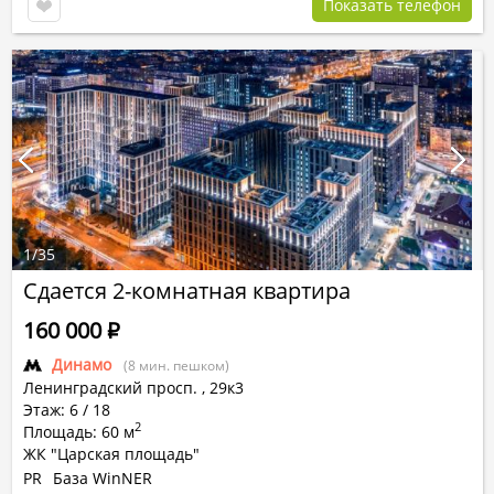
Показать телефон
1
/
35
Сдается 2-комнатная квартира
160 000
Р
Динамо
(8 мин. пешком)
Ленинградский просп.
,
29к3
Этаж: 6 / 18
2
Площадь: 60 м
ЖК "Царская площадь"
PR
База WinNER