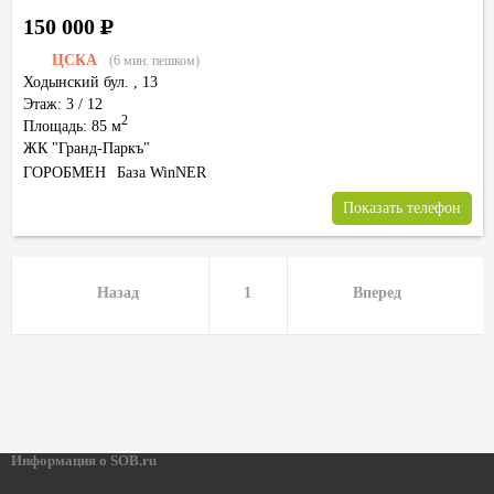
150 000
Р
ЦСКА
(6 мин. пешком)
Ходынский бул.
,
13
Этаж: 3 / 12
2
Площадь: 85 м
ЖК "Гранд-Паркъ"
ГОРОБМЕН
База WinNER
Показать телефон
Назад
1
Вперед
Информация о SOB.ru