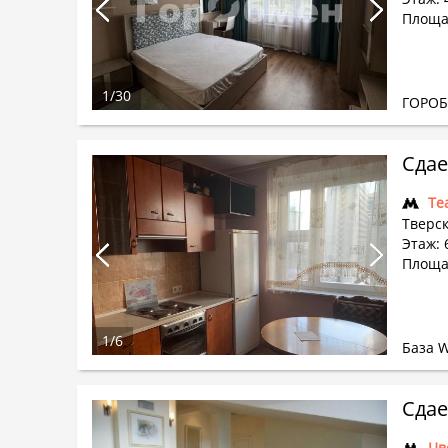
Площад
1
/
30
ГОРО
Сдае
Те
Тверск
Этаж: 6
Площа
1
/
6
База 
Сдае
Цв