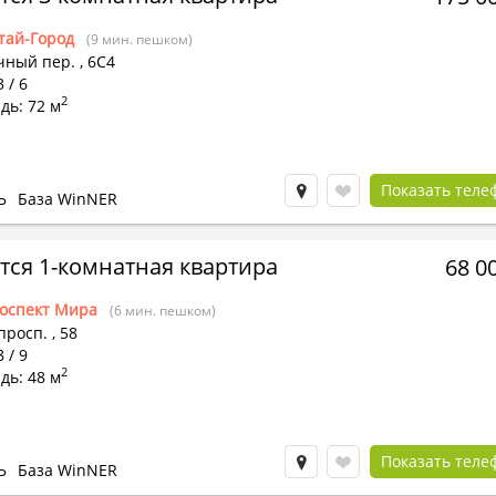
тай-Город
(9 мин. пешком)
чный пер.
,
6С4
 / 6
2
дь: 72 м
Показать теле
Ь
База WinNER
тся 1-комнатная квартира
68 0
оспект Мира
(6 мин. пешком)
просп.
,
58
 / 9
2
дь: 48 м
Показать теле
Ь
База WinNER