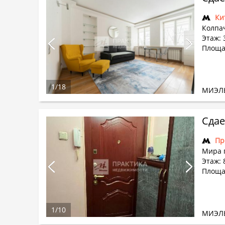
Ки
Колпа
Этаж: 3
Площа
1
/
18
МИЭЛ
Сдае
Пр
Мира 
Этаж: 8
Площа
1
/
10
МИЭЛ