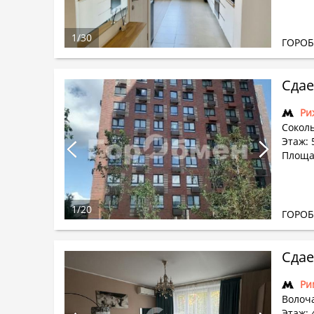
1
/
30
ГОРО
Сдае
Ри
Соколь
Этаж: 
Площа
1
/
20
ГОРО
Сдае
Ри
Волоча
Этаж: 