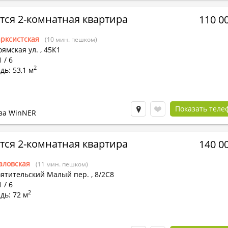
тся 2-комнатная квартира
110 0
рксистская
(10 мин. пешком)
ямская ул.
,
45К1
 / 6
2
ь: 53,1 м
Показать теле
за WinNER
тся 2-комнатная квартира
140 0
аловская
(11 мин. пешком)
вятительский Малый пер.
,
8/2С8
 / 6
2
дь: 72 м