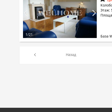
Колобо
Этаж: 5
Площа
1
/
21
База 
Назад