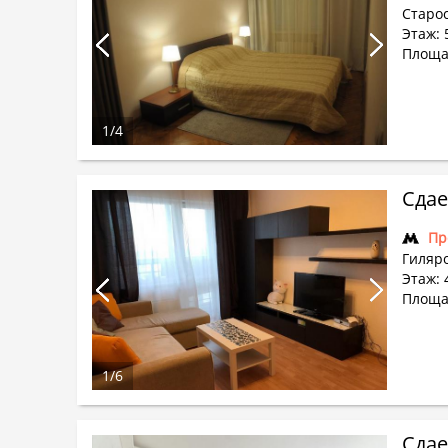
Старос
Этаж: 
Площа
1
/
4
Сдае
Пр
Гиляро
Этаж: 
Площа
1
/
6
Сдае