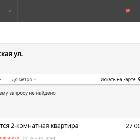
кая ул.
До метро
Искать на карте
тся 2-комнатная квартира
27 0
кольники
(10 мин. пешком)