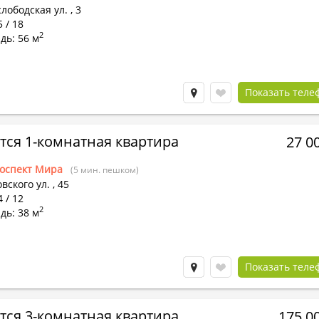
лободская ул.
,
3
5 / 18
2
дь: 56 м
Показать теле
тся 1-комнатная квартира
27 0
оспект Мира
(5 мин. пешком)
вского ул.
,
45
4 / 12
2
дь: 38 м
Показать теле
тся 3-комнатная квартира
175 0