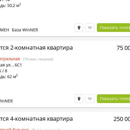
2
ь: 50,2 м
Показать теле
БМЕН
База WinNER
тся 2-комнатная квартира
75 0
атральная
(10 мин. пешком)
ая ул.
,
6С1
 / 8
2
дь: 62 м
Показать теле
WinNER
тся 4-комнатная квартира
250 0
етной бульвар