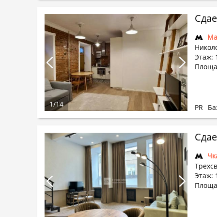
Сдае
Ма
Николо
Этаж: 1
Площад
1
/
14
PR
Ба
Сдае
Чк
Трехс
Этаж: 1
Площа