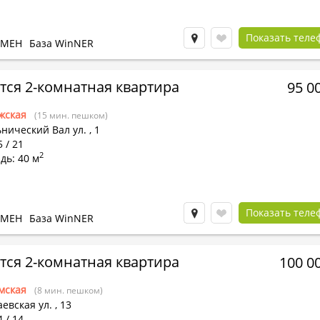
Показать теле
БМЕН
База WinNER
тся 2-комнатная квартира
95 0
жская
(15 мин. пешком)
нический Вал ул.
,
1
5 / 21
2
дь: 40 м
Показать теле
БМЕН
База WinNER
тся 2-комнатная квартира
100 0
мская
(8 мин. пешком)
евская ул.
,
13
4 / 14