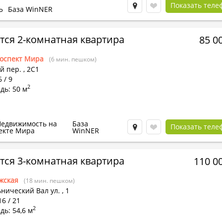
Показать теле
Ь
База WinNER
тся 2-комнатная квартира
85 0
оспект Мира
(6 мин. пешком)
й пер.
,
2С1
 / 9
2
дь: 50 м
Недвижимость на
База
Показать теле
екте Мира
WinNER
тся 3-комнатная квартира
110 0
жская
(18 мин. пешком)
нический Вал ул.
,
1
16 / 21
2
ь: 54,6 м