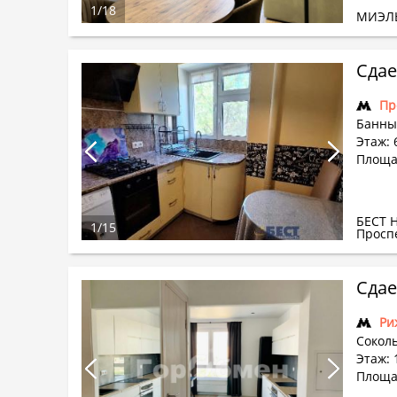
1
/
18
МИЭЛ
Сдае
Пр
Банны
Этаж: 6
Площа
БЕСТ 
1
/
15
Просп
Сдае
Ри
Соколь
Этаж: 
Площад