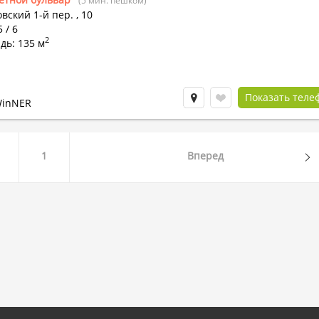
(5 мин. пешком)
вский 1-й пер.
,
10
 / 6
2
дь: 135 м
Показать теле
WinNER
1
Вперед