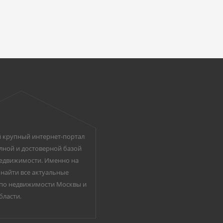
 крупный интернет-портал
лной и достоверной базой
едвижимости. Именно на
найти все актуальные
по недвижимости Москвы и
бласти.