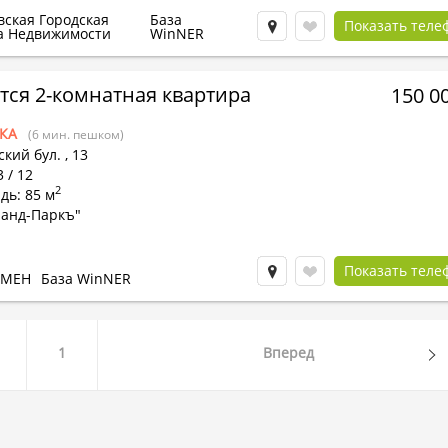
вская Городская
База
Показать теле
а Недвижимости
WinNER
тся 2-комнатная квартира
150 0
КА
(6 мин. пешком)
кий бул.
,
13
3 / 12
2
дь: 85 м
ранд-Паркъ"
Показать теле
БМЕН
База WinNER
1
Вперед