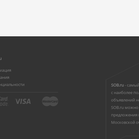
u
мация
вания
нциальности
SOB.ru
- самый
с наиболее по
объявлений н
SOB.ru можно 
предложения 
Московской о