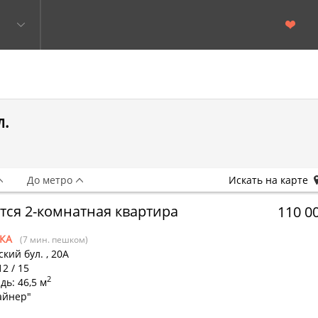
л.
До метро
Искать на карте
тся 2-комнатная квартира
110 0
КА
(7 мин. пешком)
кий бул.
,
20А
12 / 15
2
ь: 46,5 м
айнер"