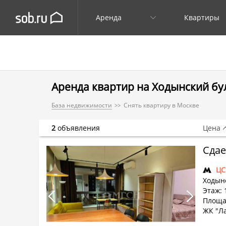
Аренда
Квартиры
Аренда квартир на Ходынский бу
База недвижимости
Снять квартиру в Москве
2
объявления
Цена
Сдае
ЦС
Ходынс
Этаж: 
Площад
ЖК "Л