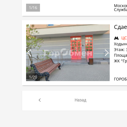
Моско
1
/
16
Служб
Сдае
ЦС
Ходынс
Этаж: 
Площа
ЖК "Г
1
/
20
ГОРО
Назад