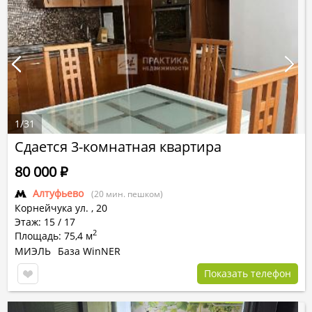
1
/
31
Сдается 3-комнатная квартира
80 000
Р
Алтуфьево
(20 мин. пешком)
Корнейчука ул.
,
20
Этаж: 15 / 17
2
Площадь: 75,4 м
МИЭЛЬ
База WinNER
Показать телефон