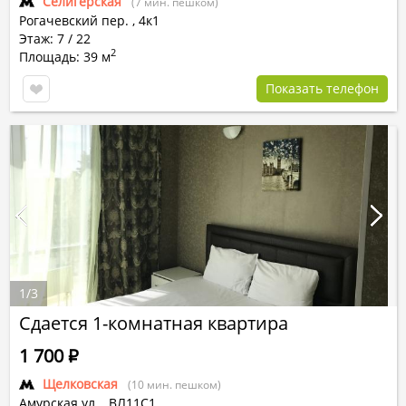
Селигерская
(7 мин. пешком)
Рогачевский пер.
,
4к1
Этаж: 7 / 22
2
Площадь: 39 м
Показать телефон
1
/
3
Сдается 1-комнатная квартира
1 700
Р
Щелковская
(10 мин. пешком)
Амурская ул.
,
ВЛ11С1