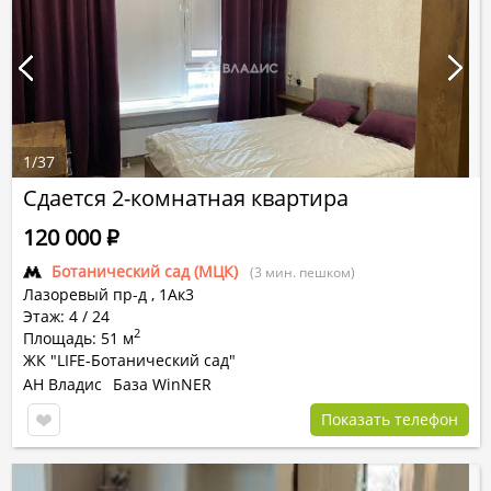
1
/
37
Сдается 2-комнатная квартира
120 000
Р
Ботанический сад (МЦК)
(3 мин. пешком)
Лазоревый пр-д
,
1Ак3
Этаж: 4 / 24
2
Площадь: 51 м
ЖК "LIFE-Ботанический сад"
АН Владис
База WinNER
Показать телефон