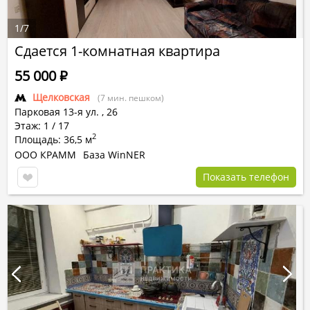
1
/
7
Сдается 1-комнатная квартира
55 000
Р
Щелковская
(7 мин. пешком)
Парковая 13-я ул.
,
26
Этаж: 1 / 17
2
Площадь: 36,5 м
ООО КРАММ
База WinNER
Показать телефон