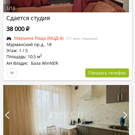
1
/
13
Сдается студия
38 000
Р
Марьина Роща (МЦД-4)
(11 мин. пешком)
Мурманский пр-д
,
18
Этаж: 1 / 5
2
Площадь: 10,5 м
АН Владис
База WinNER
Показать телефон