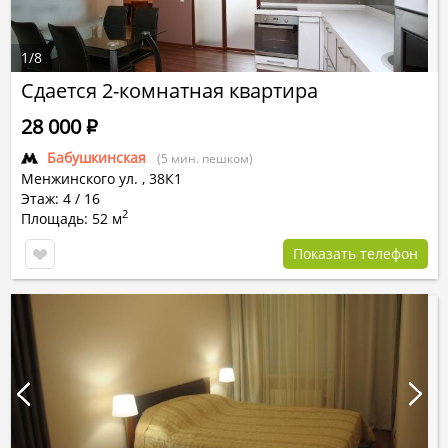
1
/
8
Сдается 2-комнатная квартира
28 000
Р
Бабушкинская
(5 мин. пешком)
Менжинского ул.
,
38К1
Этаж: 4 / 16
2
Площадь: 52 м
Показать телефон