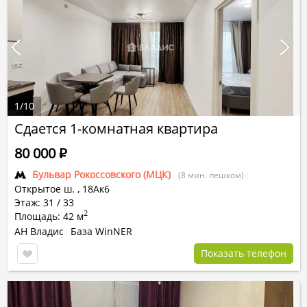
1
/
10
Сдается 1-комнатная квартира
80 000
Р
Бульвар Рокоссовского (МЦК)
(8 мин. пешком)
Открытое ш.
,
18Ак6
Этаж: 31 / 33
2
Площадь: 42 м
АН Владис
База WinNER
Показать телефон