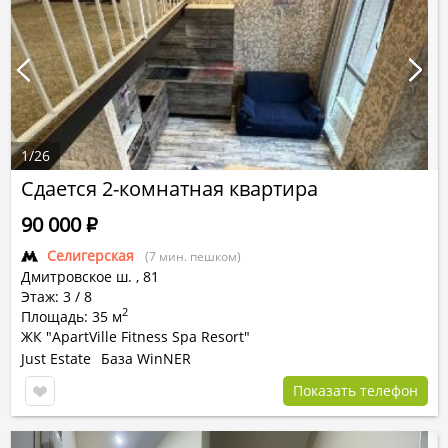
1
/
26
Сдается 2-комнатная квартира
90 000
Р
Селигерская
(7 мин. пешком)
Дмитровское ш.
,
81
Этаж: 3 / 8
2
Площадь: 35 м
ЖК "ApartVille Fitness Spa Resort"
Just Estate
База WinNER
Показать телефон