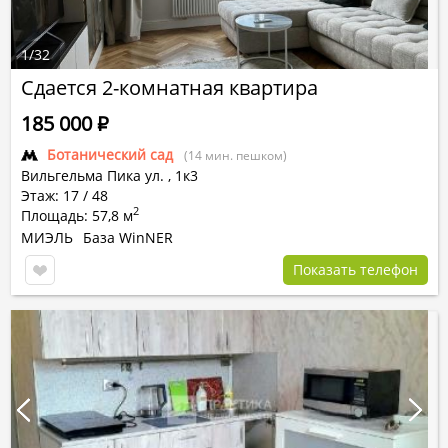
1
/
32
Сдается 2-комнатная квартира
185 000
Р
Ботанический сад
(14 мин. пешком)
Вильгельма Пика ул.
,
1к3
Этаж: 17 / 48
2
Площадь: 57,8 м
МИЭЛЬ
База WinNER
Показать телефон