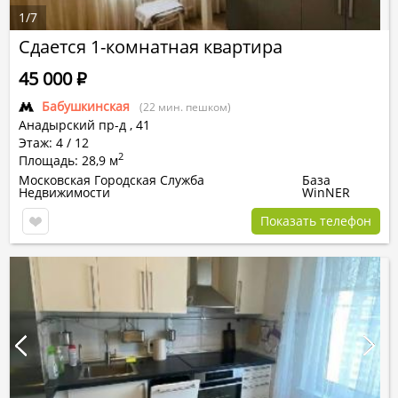
1
/
7
Сдается 1-комнатная квартира
45 000
Р
Бабушкинская
(22 мин. пешком)
Анадырский пр-д
,
41
Этаж: 4 / 12
2
Площадь: 28,9 м
Московская Городская Служба
База
Недвижимости
WinNER
Показать телефон