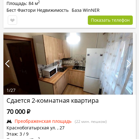
2
Площадь: 84 м
Бест Фактори Недвижимость
База WinNER
Показать телефон
1
/
27
Сдается 2-комнатная квартира
70 000
Р
Преображенская площадь
(22 мин. пешком)
Краснобогатырская ул.
,
27
Этаж: 3 / 9
2