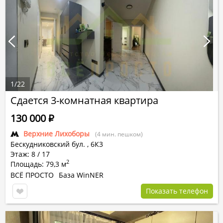
1
/
22
Сдается 3-комнатная квартира
130 000
Р
Верхние Лихоборы
(4 мин. пешком)
Бескудниковский бул.
,
6К3
Этаж: 8 / 17
2
Площадь: 79,3 м
ВСЁ ПРОСТО
База WinNER
Показать телефон