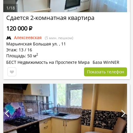
1
/
18
Сдается 2-комнатная квартира
120 000
Р
Алексеевская
(5 мин. пешком)
Марьинская Большая ул.
,
11
Этаж: 13 / 16
2
Площадь: 50 м
БЕСТ Недвижимость на Проспекте Мира
База WinNER
Показать телефон