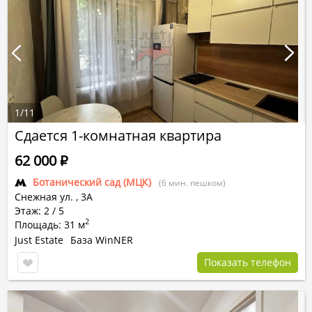
1
/
11
Сдается 1-комнатная квартира
62 000
Р
Ботанический сад (МЦК)
(6 мин. пешком)
Снежная ул.
,
3А
Этаж: 2 / 5
2
Площадь: 31 м
Just Estate
База WinNER
Показать телефон