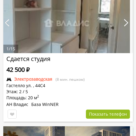
1
/
15
Сдается студия
42 500
Р
Электрозаводская
(8 мин. пешком)
Гастелло ул.
,
44С4
Этаж: 2 / 5
2
Площадь: 20 м
АН Владис
База WinNER
Показать телефон