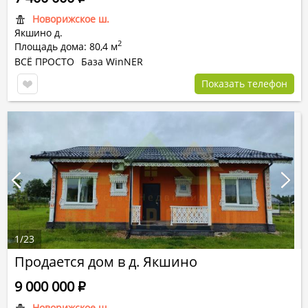
Новорижское ш.
Якшино д.
2
Площадь дома: 80,4 м
ВСЁ ПРОСТО
База WinNER
Показать телефон
1
/
23
Продается дом в д. Якшино
9 000 000
Р
Новорижское ш.