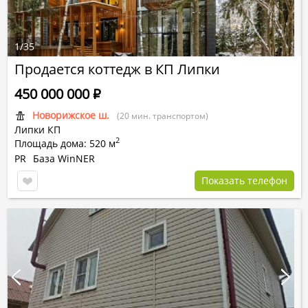
1
/
35
Продается коттедж в КП Липки
450 000 000
Р
Новорижское ш.
(20 мин. транспортом)
Липки КП
2
Площадь дома: 520 м
PR
База WinNER
Показать телефон