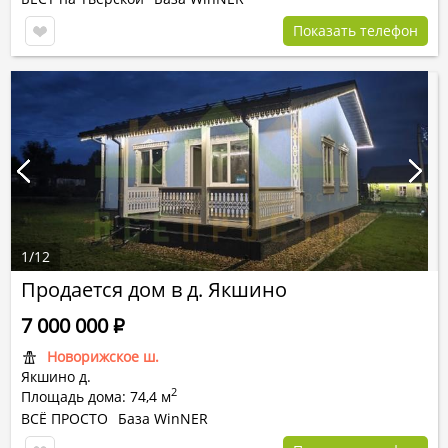
Показать телефон
1
/
12
Продается дом в д. Якшино
7 000 000
Р
Новорижское ш.
Якшино д.
2
Площадь дома: 74,4 м
ВСЁ ПРОСТО
База WinNER