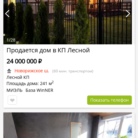
1
/
28
Продается дом в КП Лесной
24 000 000
Р
Новорижское ш.
(60 мин. транспортом)
Лесной КП
2
Площадь дома: 241 м
МИЭЛЬ
База WinNER
Показать телефон