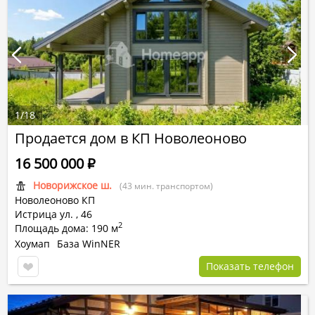
1
/
18
Продается дом в КП Новолеоново
16 500 000
Р
Новорижское ш.
(43 мин. транспортом)
Новолеоново КП
Истрица ул.
,
46
2
Площадь дома: 190 м
Хоумап
База WinNER
Показать телефон