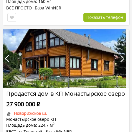
Площадь дома: 160 м
ВСЁ ПРОСТО
База WinNER
Показать телефон
1
/
23
Продается дом в КП Монастырское озеро
27 900 000
Р
Новорижское ш.
Монастырское озеро КП
2
Площадь дома: 224,7 м
БЕСТ на Тверской
База WinNER