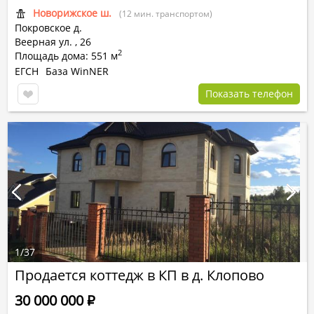
Новорижское ш.
(12 мин. транспортом)
Покровское д.
Веерная ул.
,
26
2
Площадь дома: 551 м
ЕГСН
База WinNER
Показать телефон
1
/
37
Продается коттедж в КП в д. Клопово
30 000 000
Р