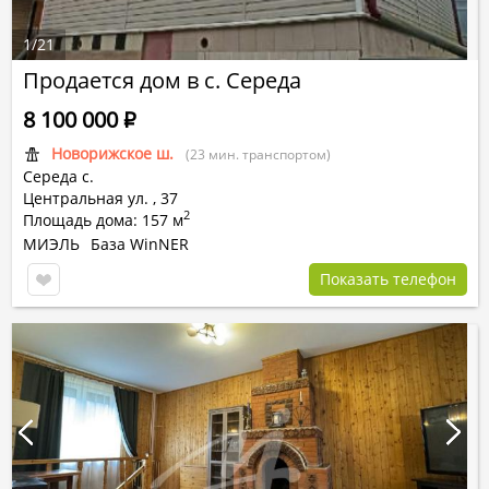
1
/
21
Продается дом в с. Середа
8 100 000
Р
Новорижское ш.
(23 мин. транспортом)
Середа с.
Центральная ул.
,
37
2
Площадь дома: 157 м
МИЭЛЬ
База WinNER
Показать телефон