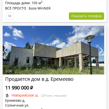
2
Площадь дома: 105 м
ВСЁ ПРОСТО
База WinNER
Показать телефон
1
/
26
Продается дом в д. Еремеево
11 990 000
Р
Новорижское ш.
(29 мин. пешком)
Еремеево д.
Солнечная ул.
2