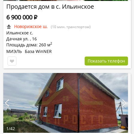
Продается дом в с. Ильинское
6 900 000
Р
Новорижское ш.
(10 мин. транспортом)
Ильинское с.
Дачная ул.
,
16
2
Площадь дома: 260 м
МИЭЛЬ
База WinNER
Показать телефон
1
/
42