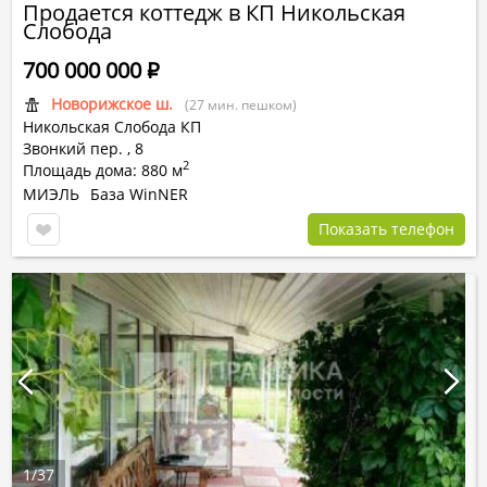
Продается коттедж в КП Никольская
Слобода
700 000 000
Р
Новорижское ш.
(27 мин. пешком)
Никольская Слобода КП
Звонкий пер. ,
8
2
Площадь дома: 880 м
МИЭЛЬ
База WinNER
Показать телефон
1
/
37