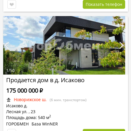
Показать телефон
1
/
50
Продается дом в д. Исаково
175 000 000
Р
Новорижское ш.
(6 мин. транспортом)
Исаково д.
Лесная ул.
,
23
2
Площадь дома: 540 м
ГОРОБМЕН
База WinNER