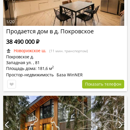
1
/
20
Продается дом в д. Покровское
38 490 000
Р
Новорижское ш.
(11 мин. транспортом)
Покровское д.
Западная ул.
,
81
2
Площадь дома: 181,6 м
Простор-недвижимость
База WinNER
Показать телефон