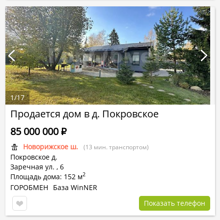
1
/
17
Продается дом в д. Покровское
85 000 000
Р
Новорижское ш.
(13 мин. транспортом)
Покровское д.
Заречная ул.
,
6
2
Площадь дома: 152 м
ГОРОБМЕН
База WinNER
Показать телефон