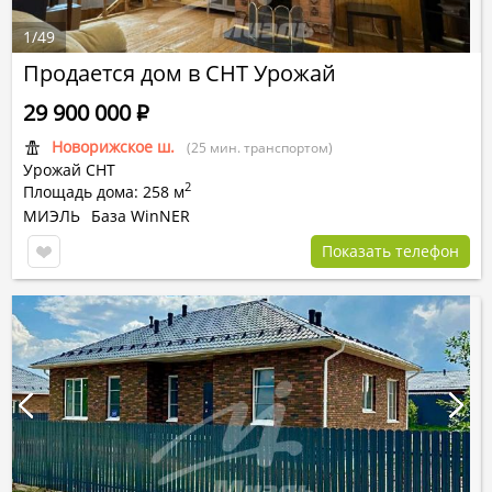
1
/
49
Продается дом в СНТ Урожай
29 900 000
Р
Новорижское ш.
(25 мин. транспортом)
Урожай СНТ
2
Площадь дома: 258 м
МИЭЛЬ
База WinNER
Показать телефон