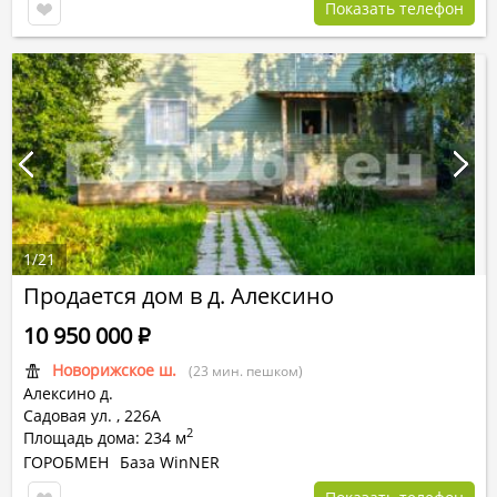
Показать телефон
1
/
21
Продается дом в д. Алексино
10 950 000
Р
Новорижское ш.
(23 мин. пешком)
Алексино д.
Садовая ул.
,
226А
2
Площадь дома: 234 м
ГОРОБМЕН
База WinNER