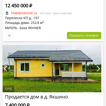
12 450 000
Р
Новорижское ш.
(22 мин. транспортом)
Перелески КП
д.,
197
2
Площадь дома: 252,8 м
МИЭЛЬ
База WinNER
Показать телефон
1
/
15
Продается дом в д. Якшино
7 400 000
Р