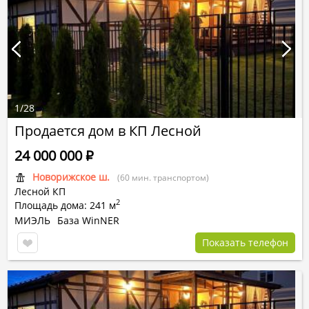
1
/
28
Продается дом в КП Лесной
24 000 000
Р
Новорижское ш.
(60 мин. транспортом)
Лесной КП
2
Площадь дома: 241 м
МИЭЛЬ
База WinNER
Показать телефон