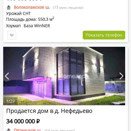
Волоколамское ш.
(15 мин. пешком)
Урожай СНТ
2
Площадь дома: 550,3 м
Хоумап
База WinNER
Показать телефон
1
/
29
Продается дом в д. Нефедьево
34 000 000
Р
Пятницкое ш.
(14 мин. пешком)