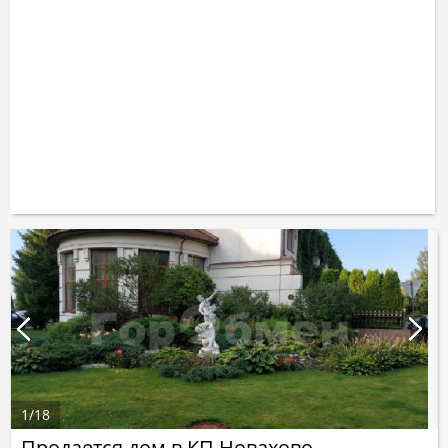
1
/
18
Продается дом в КП Новахово