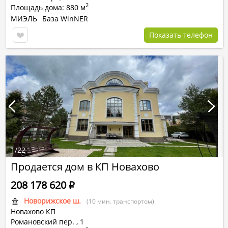
2
Площадь дома: 880 м
МИЭЛЬ
База WinNER
Показать телефон
1
/
22
Продается дом в КП Новахово
208 178 620
Р
Новорижское ш.
(10 мин. транспортом)
Новахово КП
Романовский пер.
,
1