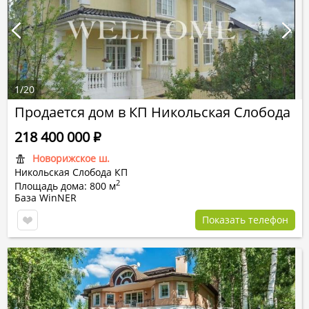
1
/
20
Продается дом в КП Никольская Слобода
218 400 000
Р
Новорижское ш.
Никольская Слобода КП
2
Площадь дома: 800 м
База WinNER
Показать телефон