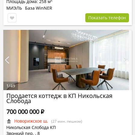
Площадь дома: 258 м
МИЭЛЬ
База WinNER
Показать телефон
1
/
49
Продается коттедж в КП Никольская
Слобода
700 000 000
Р
Новорижское ш.
(27 мин. пешком)
Никольская Слобода КП
Звонкий пер. ,
8