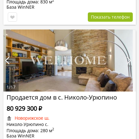
2
Площадь дома: 830 м
База WinNER
Показать телефон
1
/
17
Продается дом в с. Николо-Урюпино
80 929 300
Р
Новорижское ш.
Николо-Урюпино с.
2
Площадь дома: 280 м
База WinNER