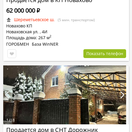
62 000 000
Р
Шереметьевское ш.
(5 мин. транспортом)
Новахово КП
Новаховская ул.
,
4И
2
Площадь дома: 267 м
ГОРОБМЕН
База WinNER
Показать телефон
1
/
18
Продается дом в СНТ Дорожник