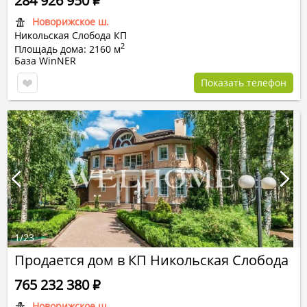
284 926 950
Р
Новорижское ш.
Никольская Слобода КП
2
Площадь дома: 2160 м
База WinNER
Показать телефон
1
/
23
Продается дом в КП Никольская Слобода
765 232 380
Р
Новорижское ш.