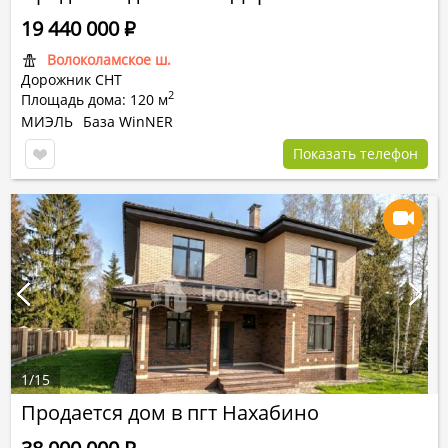
19 440 000
Р
Волоколамское ш.
Дорожник СНТ
2
Площадь дома: 120 м
МИЭЛЬ
База WinNER
Показать телефон
1
/
15
Продается дом в пгт Нахабино