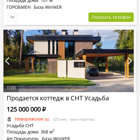
Площадь дома: 107 м
ГОРОБМЕН
База WinNER
Показать телефон
1
/
20
Продается коттедж в СНТ Усадьба
125 000 000
Р
Новорижское ш.
(20 мин. транспортом)
Усадьба СНТ
2
Площадь дома: 368 м
АН Покупатель
База WinNER