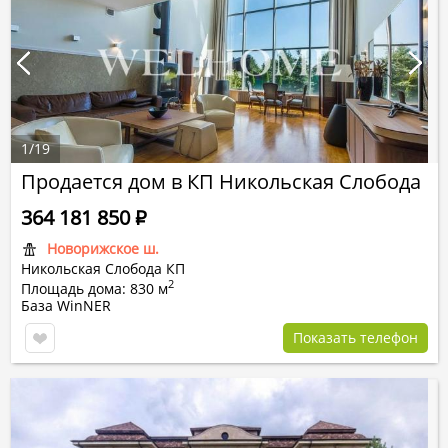
1
/
19
Продается дом в КП Никольская Слобода
364 181 850
Р
Новорижское ш.
Никольская Слобода КП
2
Площадь дома: 830 м
База WinNER
Показать телефон