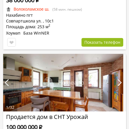
38 000 000
Р
Волоколамское ш.
(58 мин. пешком)
Нахабино пгт
Совпартшкола ул.
,
10с1
2
Площадь дома: 253 м
Хоумап
База WinNER
Показать телефон
1
/
32
Продается дом в СНТ Урожай
100 000 000
Р