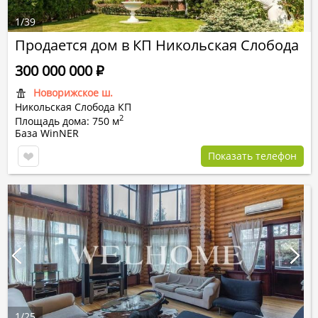
1
/
39
Продается дом в КП Никольская Слобода
300 000 000
Р
Новорижское ш.
Никольская Слобода КП
2
Площадь дома: 750 м
База WinNER
Показать телефон
1
/
25