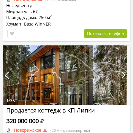
Нефедьево д.
Мирная ул.
,
67
2
Площадь дома: 250 м
Хоумап
База WinNER
Показать телефон
1
/
35
Продается коттедж в КП Липки
320 000 000
Р
Новорижское ш.
(20 мин. транспортом)