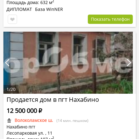
2
Площадь дома: 632 м
ДИПЛОМАТ
База WinNER
Показать телефон
1
/
20
Продается дом в пгт Нахабино
12 500 000
Р
Волоколамское ш.
(14 мин. пешком)
Нахабино пгт
Лесопарковая ул.
,
11
2