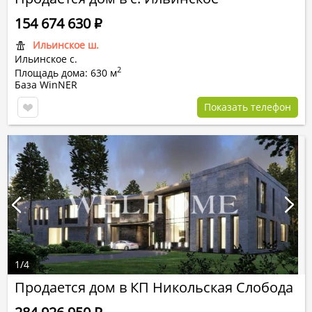
154 674 630
Р
Ильинское ш.
Ильинское с.
2
Площадь дома: 630 м
База WinNER
Показать телефон
1
/
4
Продается дом в КП Никольская Слобода