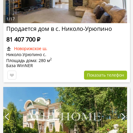
1
/
17
Продается дом в с. Николо-Урюпино
81 407 700
Р
Новорижское ш.
Николо-Урюпино с.
2
Площадь дома: 280 м
База WinNER
Показать телефон