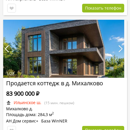
Показать телефон
1
/
28
Продается коттедж в д. Михалково
83 900 000
Р
Ильинское ш.
(15 мин. пешком)
Михалково д.
2
Площадь дома: 284,3 м
АН Дом сервис+
База WinNER