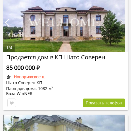
1
/
4
Продается дом в КП Шато Соверен
85 000 000
Р
Новорижское ш.
Шато Соверен КП
2
Площадь дома: 1082 м
База WinNER
Показать телефон