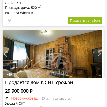
Липки КП
2
Площадь дома: 520 м
PR
База WinNER
Показать телефон
1
/
49
Продается дом в СНТ Урожай
29 900 000
Р
Новорижское ш.
(25 мин. транспортом)
Урожай СНТ
2