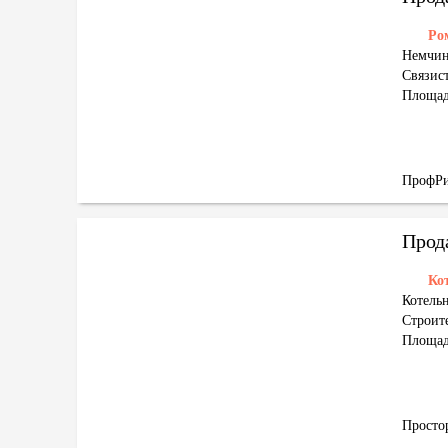
Ро
Немчин
Связист
Площад
ПрофРи
Прод
Ко
Котельн
Строите
Площад
Просто