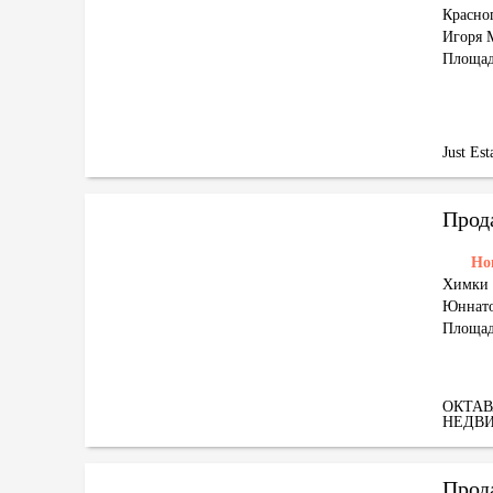
Красног
Игоря 
Площад
Just Est
Прод
Но
Химки 
Юннато
Площад
ОКТАВ
НЕДВ
Прод