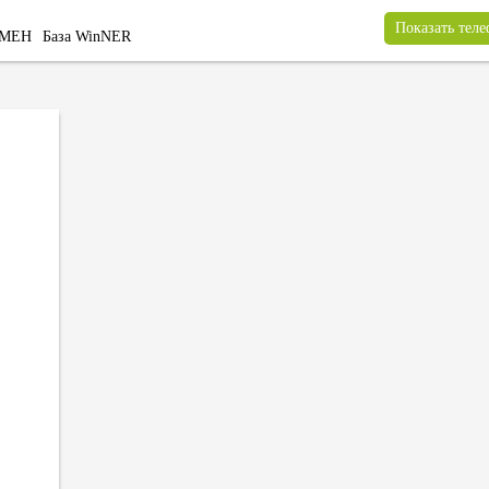
Показать тел
БМЕН
База WinNER