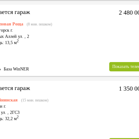
ается гараж
2 480 
повая Роща
(8 мин. пешком)
орск г.
ых Аллей ул.
,
2
2
ь: 13,5 м
Показать тел
Ь
База WinNER
ается гараж
1 350 
йнинская
(15 мин. пешком)
 г.
 ул.
,
2ГС3
2
ь: 32,2 м