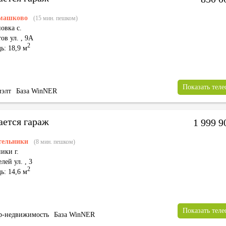
машково
(15 мин. пешком)
овка с.
ов ул.
,
9А
2
ь: 18,9 м
Показать тел
элт
База WinNER
ается гараж
1 999 
тельники
(8 мин. пешком)
ики г.
лей ул.
,
3
2
ь: 14,6 м
Показать тел
р-недвижимость
База WinNER