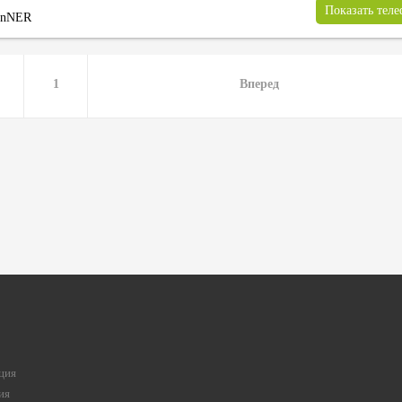
Показать тел
inNER
1
Вперед
ция
ия