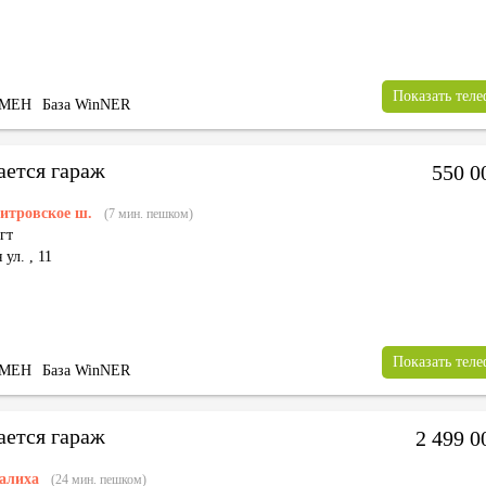
Показать тел
БМЕН
База WinNER
ается гараж
550 0
итровское ш.
(7 мин. пешком)
гт
 ул.
,
11
Показать тел
БМЕН
База WinNER
ается гараж
2 499 
алиха
(24 мин. пешком)