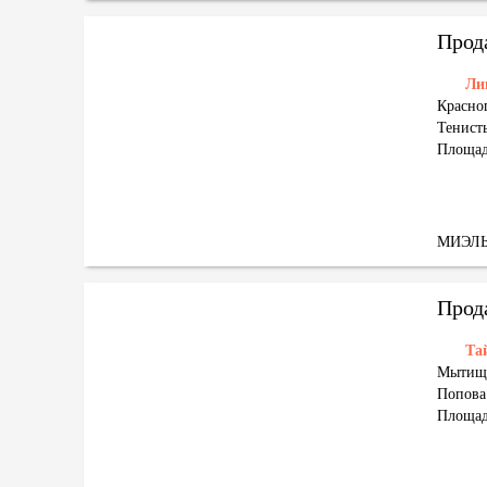
Прод
Ли
Красног
Тенист
Площад
МИЭЛ
Прод
Та
Мытищи
Попова
Площад