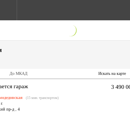
и
До МКАД
Искать на карте
ается гараж
3 490 
модедовская
(15 мин. транспортом)
г.
кий пр-д
,
4