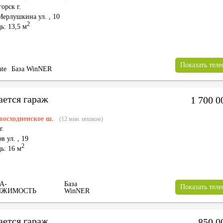
орск г.
Мерлушкина ул.
,
10
2
ь: 13,5 м
Показать тел
ate
База WinNER
ается гараж
1 700 
восходненское ш.
(12 мин. пешком)
г.
в ул.
,
19
2
ь: 16 м
А-
База
Показать тел
ИЖИМОСТЬ
WinNER
ается гараж
850 0