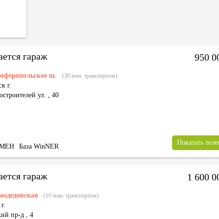
ается гараж
950 0
мферопольское ш.
(30 мин. транспортом)
к г.
строителей ул.
,
40
Показать тел
БМЕН
База WinNER
ается гараж
1 600 
модедовская
(10 мин. транспортом)
г.
кий пр-д
,
4