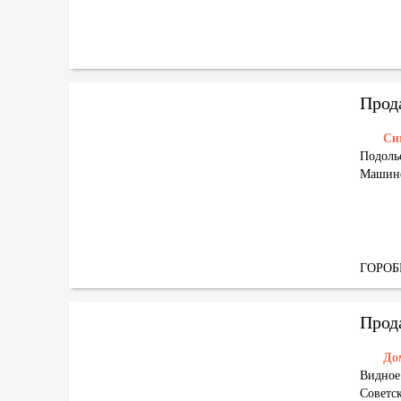
Прод
Си
Подольс
Машино
ГОРО
Прод
До
Видное 
Советс