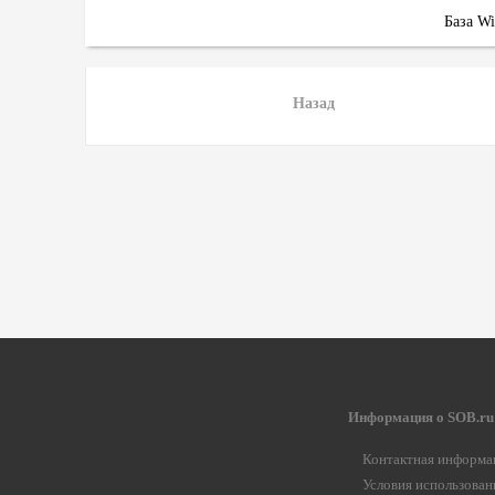
База W
Назад
Информация о SOB.ru
Контактная информа
Условия использован