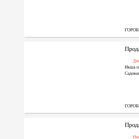
ГОРО
Прод
Дм
Икша п
Садовая
ГОРО
Прод
Оп