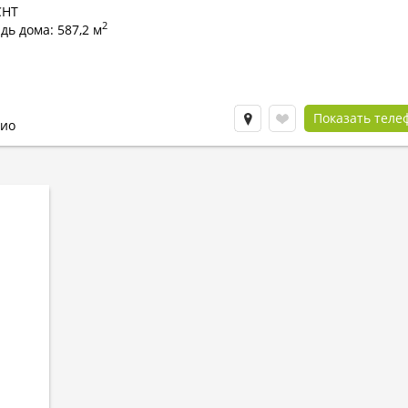
СНТ
2
ь дома: 587,2 м
Показать теле
ио