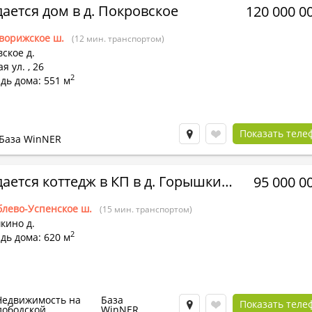
ается дом в д. Покровское
120 000 0
ворижское ш.
(12 мин. транспортом)
ское д.
я ул.
,
26
2
дь дома: 551 м
Показать теле
База WinNER
Продается коттедж в КП в д. Горышкино
95 000 0
блево-Успенское ш.
(15 мин. транспортом)
кино д.
2
дь дома: 620 м
Недвижимость на
База
Показать теле
лободской
WinNER