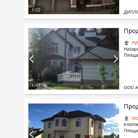
1
/
22
ДИПЛ
Прод
Ру
Назарь
Площа
1
/
41
ООО А
Прод
Мо
Клопов
Площа