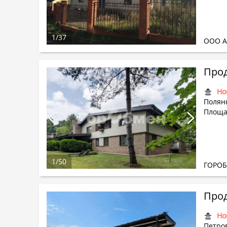
1
/
37
ООО А
Прод
Но
Полян
Площад
1
/
50
ГОРО
Прод
Но
Петро