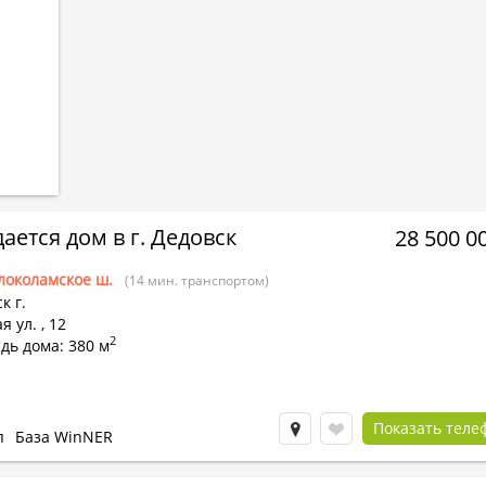
ается дом в г. Дедовск
28 500 0
локоламское ш.
(14 мин. транспортом)
к г.
я ул.
,
12
2
дь дома: 380 м
Показать теле
п
База WinNER