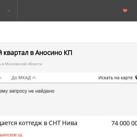
й квартал в Аносино КП
 в Московской области
До МКАД
Искать на карте
ается коттедж в СНТ Нива
74 000 0
ьинское ш.