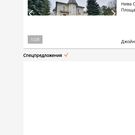
Нива 
Площад
1
/
28
Джойн
Спецпредложения