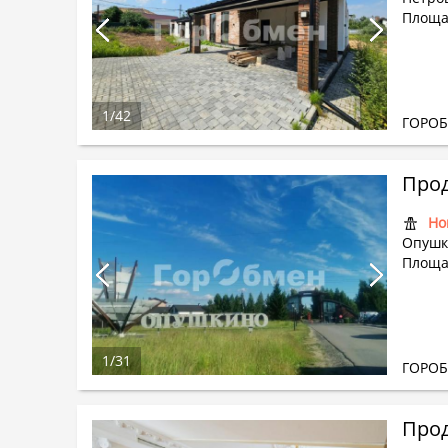
Площа
1
/
42
ГОРО
Прод
Но
Опушк
Площа
1
/
31
ГОРО
Прод