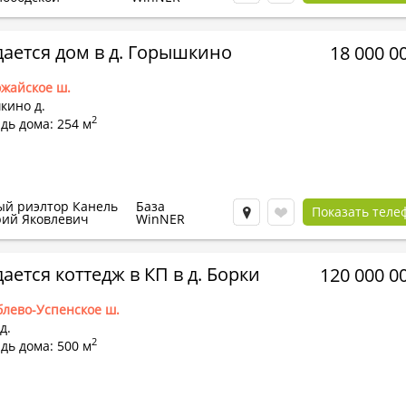
ается дом в д. Горышкино
18 000 0
жайское ш.
кино д.
2
дь дома: 254 м
ый риэлтор Канель
База
Показать теле
рий Яковлевич
WinNER
ается коттедж в КП в д. Борки
120 000 0
блево-Успенское ш.
д.
2
дь дома: 500 м