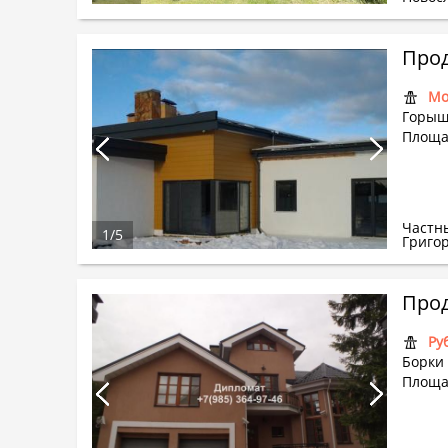
Прод
Мо
Горыш
Площа
Частн
1
/
5
Григо
Прод
Ру
Борки 
Площа