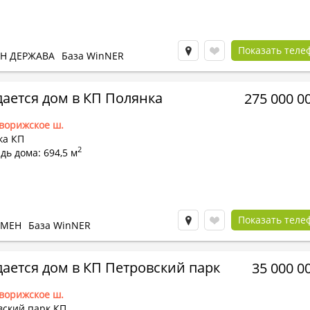
Показать теле
Н ДЕРЖАВА
База WinNER
ается дом в КП Полянка
275 000 0
ворижское ш.
ка КП
2
ь дома: 694,5 м
Показать теле
БМЕН
База WinNER
ается дом в КП Петровский парк
35 000 0
ворижское ш.
вский парк КП