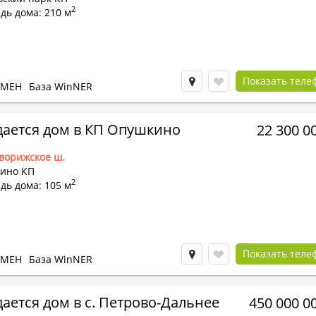
2
дь дома: 210 м
Показать теле
БМЕН
База WinNER
ается дом в КП Опушкино
22 300 0
ворижское ш.
ино КП
2
дь дома: 105 м
Показать теле
БМЕН
База WinNER
ается дом в с. Петрово-Дальнее
450 000 0