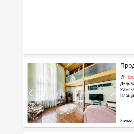
Прод
Во
Дедовс
Рижска
Площа
1
/
31
Хоума