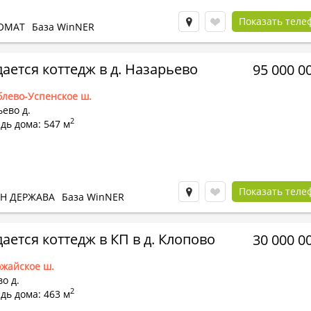
Показать теле
ОМАТ
База WinNER
ается коттедж в д. Назарьево
95 000 0
блево-Успенское ш.
ево д.
2
дь дома: 547 м
Показать теле
Н ДЕРЖАВА
База WinNER
ается коттедж в КП в д. Клопово
30 000 0
жайское ш.
о д.
2
дь дома: 463 м