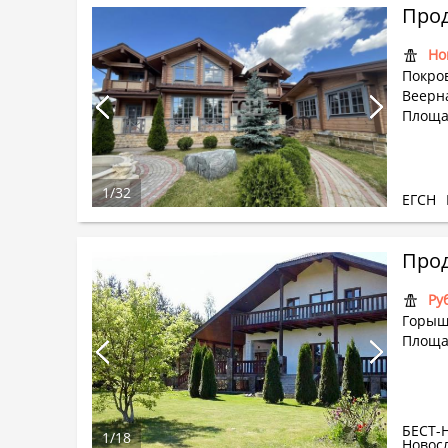
Прод
Но
Покров
Веерна
Площа
1
/
32
ЕГСН
Ру
Горыш
Площа
БЕСТ-
1
/
18
Новос