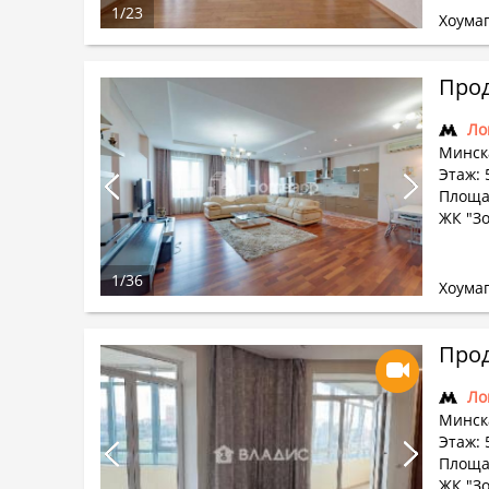
1
/
23
Хоума
Прод
Ло
Минска
Этаж: 
Площад
ЖК "З
1
/
36
Хоума
Ло
Минска
Этаж: 
Площад
ЖК "З