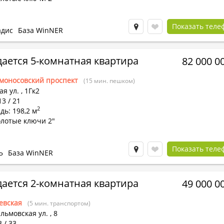
Показать теле
адис
База WinNER
ается 5-комнатная квартира
82 000 0
моносовский проспект
(15 мин. пешком)
я ул.
,
1Гк2
13 / 21
2
ь: 198,2 м
олотые ключи 2"
Показать теле
Ь
База WinNER
ается 2-комнатная квартира
49 000 0
евская
(5 мин. транспортом)
льмовская ул.
,
8
3 / 33