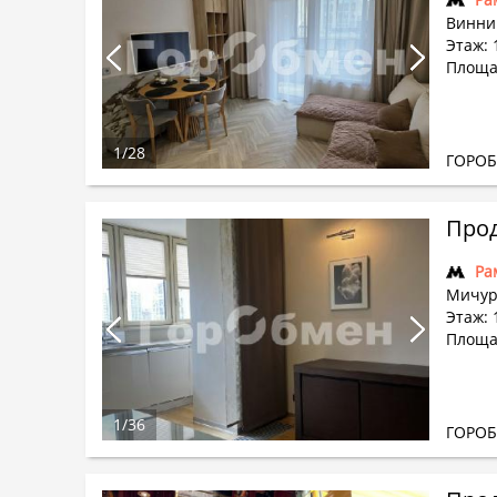
Винни
Этаж: 
Площад
1
/
28
ГОРО
Прод
Ра
Мичур
Этаж: 
Площад
1
/
36
ГОРО