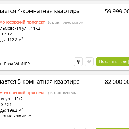
ается 4-комнатная квартира
59 999 0
моносовский проспект
(6 мин. транспортом)
льмовская ул.
,
11К2
11 / 12
2
ь: 112,8 м
Показать теле
п
База WinNER
ается 5-комнатная квартира
82 000 0
моносовский проспект
(19 мин. пешком)
я ул.
,
1Гк2
13 / 21
2
ь: 198,2 м
олотые ключи 2"