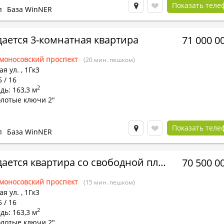
Показать теле
п
База WinNER
ается 3-комнатная квартира
71 000 0
моносовский проспект
(20 мин. пешком)
я ул.
,
1Гк3
5 / 16
2
ь: 163,3 м
олотые ключи 2"
Показать теле
п
База WinNER
Продается квартира со свободной планировкой
70 500 0
моносовский проспект
(15 мин. пешком)
я ул.
,
1Гк3
5 / 16
2
ь: 163,3 м
олотые ключи 2"