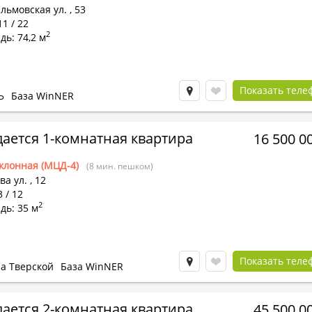
льмовская ул.
,
53
11 / 22
2
ь: 74,2 м
Показать теле
Ь
База WinNER
ается 1-комнатная квартира
16 500 0
клонная (МЦД-4)
(8 мин. пешком)
ва ул.
,
12
3 / 12
2
дь: 35 м
Показать теле
на Тверской
База WinNER
ается 2-комнатная квартира
45 500 0