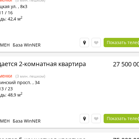
(6 мин. пешком)
цкая ул.
,
8к3
11 / 16
2
ь: 42,4 м
Показать теле
БМЕН
База WinNER
ается 2-комнатная квартира
27 500 0
менки
(3 мин. пешком)
инский просп.
,
34
13 / 23
2
ь: 48,9 м
Показать теле
БМЕН
База WinNER