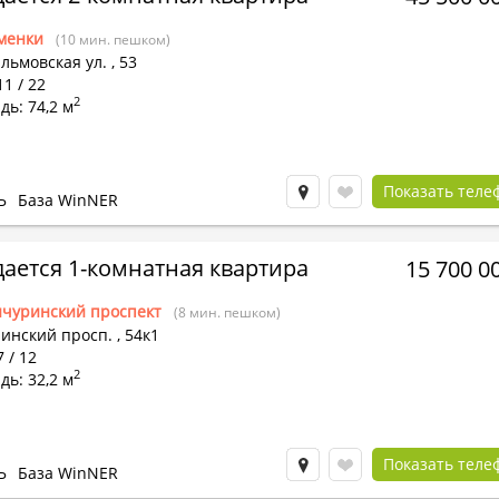
менки
(10 мин. пешком)
льмовская ул.
,
53
11 / 22
2
ь: 74,2 м
Показать теле
Ь
База WinNER
ается 1-комнатная квартира
15 700 0
чуринский проспект
(8 мин. пешком)
инский просп.
,
54к1
7 / 12
2
ь: 32,2 м
Показать теле
Ь
База WinNER