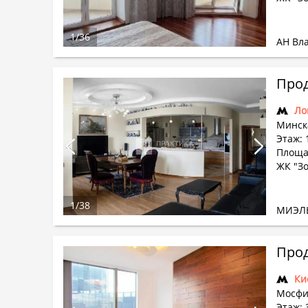
1
/
36
АН Вл
Прод
Ло
Минска
Этаж: 
Площад
ЖК "З
1
/
38
МИЭЛ
Прод
Ки
Мосфи
Этаж: 