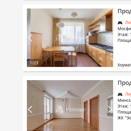
Прод
Ло
Мосфи
Этаж: 
Площад
1
/
23
Хоума
Прод
Ло
Минска
Этаж: 
Площад
ЖК "З