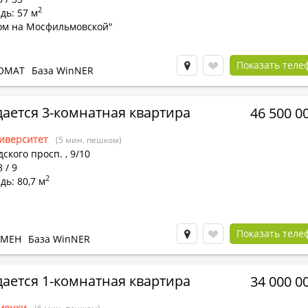
2
дь: 57 м
ом на Мосфильмовской"
Показать теле
ОМАТ
База WinNER
ается 3-комнатная квартира
46 500 0
иверситет
(5 мин. пешком)
ского просп.
,
9/10
 / 9
2
ь: 80,7 м
Показать теле
БМЕН
База WinNER
ается 1-комнатная квартира
34 000 0
менки