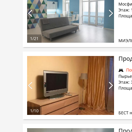
Мосфи
Этаж: 
Площад
1
/
21
МИЭЛ
Прод
По
Пырье
Этаж: 
Площа
1
/
10
БЕСТ 
Прод