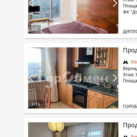
Площа
ЖК "Д
1
/
5
ДИПЛ
Прод
Ун
Вернад
Этаж: 8
Площад
1
/
16
ГОРО
Прод
Ра