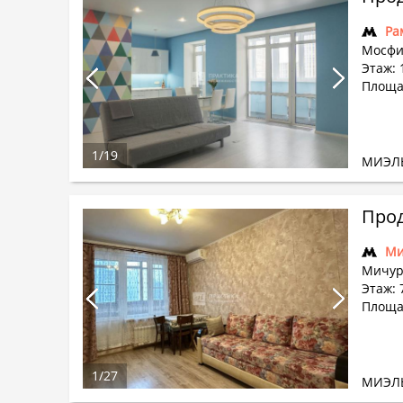
Ра
Мосфи
Этаж: 
Площад
1
/
19
МИЭЛ
Прод
Ми
Мичур
Этаж: 
Площад
1
/
27
МИЭЛ