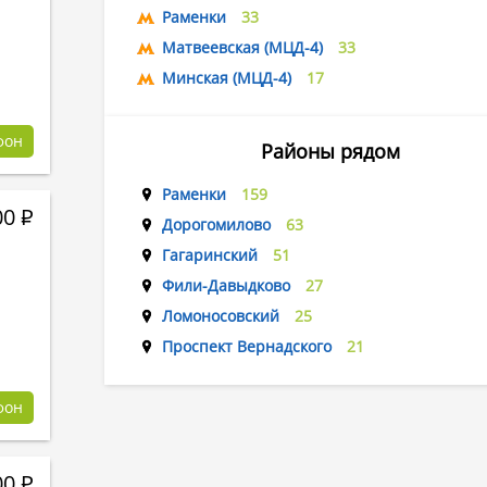
Раменки
33
Матвеевская (МЦД-4)
33
Минская (МЦД-4)
17
фон
Районы рядом
Раменки
159
00
Р
Дорогомилово
63
Гагаринский
51
Фили-Давыдково
27
Ломоносовский
25
Проспект Вернадского
21
фон
00
Р