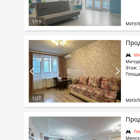
1
/
19
МИЭЛ
Прод
Ми
Мичур
Этаж: 
Площад
1
/
27
МИЭЛ
Прод
Ло
Минска