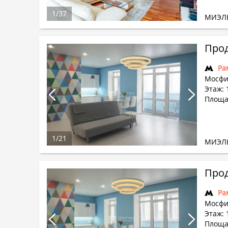
1
/
37
МИЭЛ
Прод
Ра
Мосфи
Этаж: 
Площад
1
/
21
МИЭЛ
Прод
Ра
Мосфи
Этаж: 
Площад