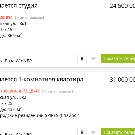
ается студия
24 500 0
менки
(7 мин. пешком)
цкая ул.
,
8к1
10 / 15
2
ь: 36,9 м
Показать теле
Ь
База WinNER
ается 1-комнатная квартира
31 000 0
твеевская (МЦД-4)
(15 мин. пешком)
кая ул.
,
5к2
17 / 25
2
ь: 43,6 м
родские резиденции SPIRES (Спайрс)"
Показать теле
Ь
База WinNER