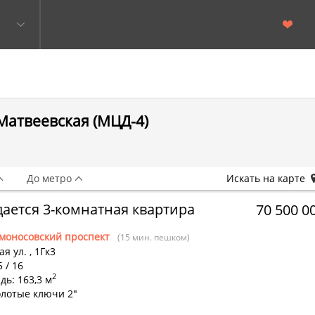
Матвеевская (МЦД-4)
До метро
Искать на карте
ается 3-комнатная квартира
70 500 0
моносовский проспект
(15 мин. пешком)
я ул.
,
1Гк3
5 / 16
2
ь: 163,3 м
олотые ключи 2"