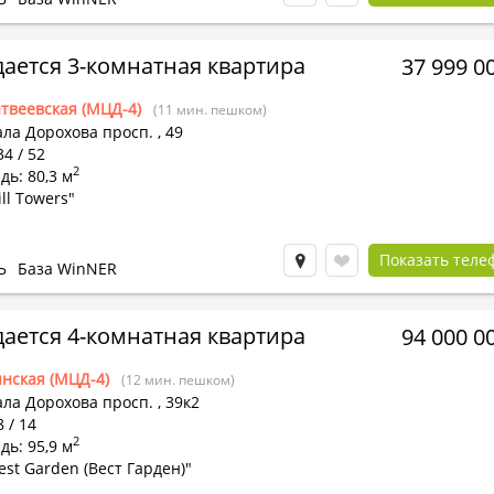
ается 3-комнатная квартира
37 999 0
твеевская (МЦД-4)
(11 мин. пешком)
ала Дорохова просп.
,
49
34 / 52
2
ь: 80,3 м
ll Towers"
Показать теле
Ь
База WinNER
ается 4-комнатная квартира
94 000 0
нская (МЦД-4)
(12 мин. пешком)
ала Дорохова просп.
,
39к2
8 / 14
2
ь: 95,9 м
st Garden (Вест Гарден)"