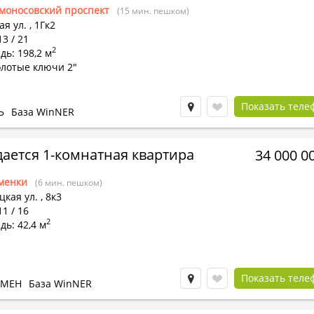
моносовский проспект
(15 мин. пешком)
я ул.
,
1Гк2
13 / 21
2
ь: 198,2 м
олотые ключи 2"
Показать теле
Ь
База WinNER
ается 1-комнатная квартира
34 000 0
менки
(6 мин. пешком)
цкая ул.
,
8к3
11 / 16
2
ь: 42,4 м
Показать теле
БМЕН
База WinNER