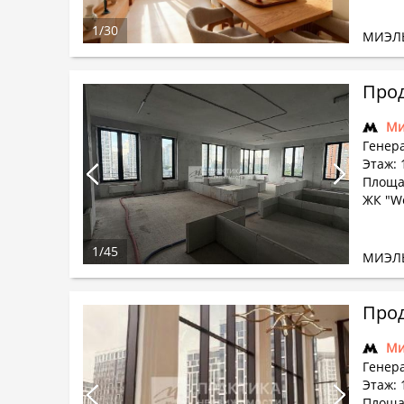
1
/
30
МИЭЛ
Прод
Ми
Генер
Этаж: 
Площад
ЖК "We
1
/
45
МИЭЛ
Прод
Ми
Генер
Этаж: 
Площад