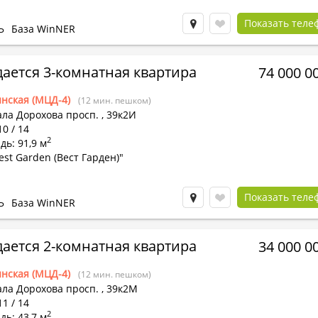
Показать теле
Ь
База WinNER
ается 3-комнатная квартира
74 000 0
нская (МЦД-4)
(12 мин. пешком)
ала Дорохова просп.
,
39к2И
10 / 14
2
ь: 91,9 м
st Garden (Вест Гарден)"
Показать теле
Ь
База WinNER
ается 2-комнатная квартира
34 000 0
нская (МЦД-4)
(12 мин. пешком)
ала Дорохова просп.
,
39к2М
11 / 14
2
ь: 43,7 м