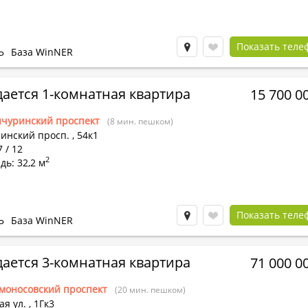
Показать теле
Ь
База WinNER
ается 1-комнатная квартира
15 700 0
чуринский проспект
(8 мин. пешком)
инский просп.
,
54к1
7 / 12
2
ь: 32,2 м
Показать теле
Ь
База WinNER
ается 3-комнатная квартира
71 000 0
моносовский проспект
(20 мин. пешком)
я ул.
,
1Гк3