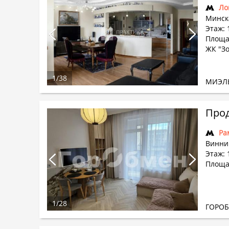
Ло
Минска
Этаж: 
Площад
ЖК "З
1
/
38
МИЭЛ
Прод
Ра
Винни
Этаж: 
Площад
1
/
28
ГОРО