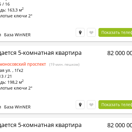
5 / 16
2
ь: 163,3 м
олотые ключи 2"
Показать теле
п
База WinNER
ается 5-комнатная квартира
82 000 0
моносовский проспект
(19 мин. пешком)
я ул.
,
1Гк2
13 / 21
2
ь: 198,2 м
олотые ключи 2"
Показать теле
п
База WinNER
ается 5-комнатная квартира
82 000 0