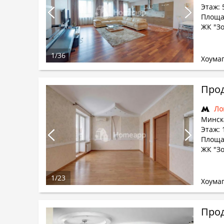
Этаж: 
Площад
ЖК "З
1
/
36
Хоума
Прод
Ло
Минска
Этаж: 
Площад
ЖК "З
1
/
23
Хоума
Прод