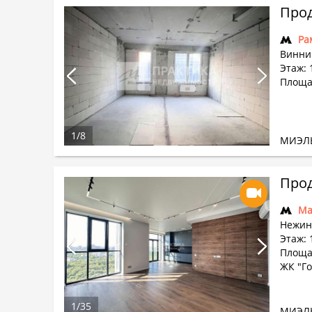
Прод
Ра
Винни
Этаж: 
Площад
1
/
8
МИЭЛ
Прод
Ма
Нежинс
Этаж: 
Площад
ЖК "Го
1
/
35
МИЭЛ