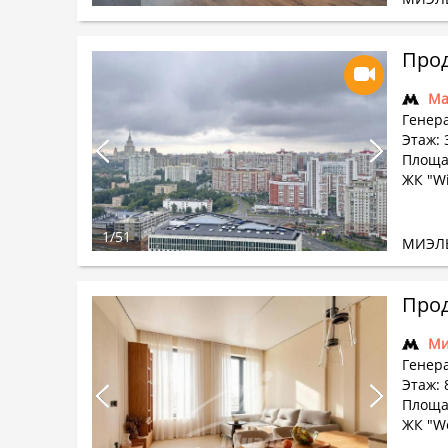
Прод
Ма
Генер
Этаж: 
Площад
ЖК "Wi
1
/
51
МИЭЛ
Прод
Ми
Генер
Этаж: 
Площад
ЖК "We