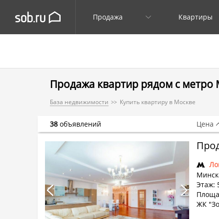
Продажа
Квартиры
Продажа квартир рядом с метро 
База недвижимости
Купить квартиру в Москве
38
объявлений
Цена
Прод
Ло
Минска
Этаж: 
Площад
ЖК "З