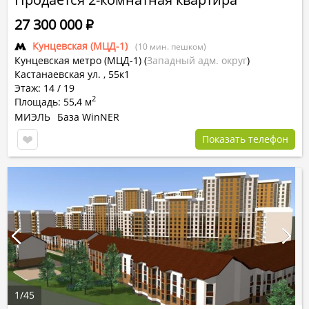
27 300 000
Р
Кунцевская (МЦД-1)
(10 мин. пешком)
Кунцевская метро (МЦД-1)
(
Западный адм. округ
)
Кастанаевская ул. , 55к1
Этаж: 14 / 19
2
Площадь: 55,4 м
МИЭЛЬ
База WinNER
Показать телефон
1
/
45