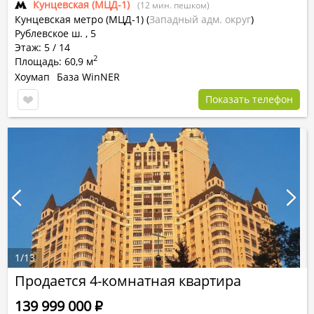
Кунцевская (МЦД-1)
(12 мин. пешком)
Кунцевская метро (МЦД-1)
(
Западный адм. округ
)
Рублевское ш. , 5
Этаж: 5 / 14
2
Площадь: 60,9 м
Хоумап
База WinNER
Показать телефон
1
/
13
Продается 4-комнатная квартира
139 999 000
Р