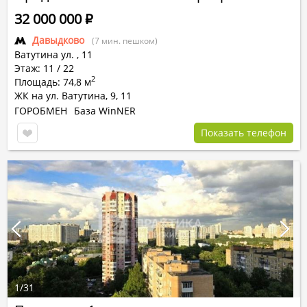
32 000 000
Р
Давыдково
(7 мин. пешком)
Ватутина ул.
,
11
Этаж: 11 / 22
2
Площадь: 74,8 м
ЖК на ул. Ватутина, 9, 11
ГОРОБМЕН
База WinNER
Показать телефон
1
/
31