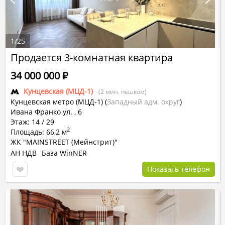
1
/
25
Продается 3-комнатная квартира
34 000 000
Р
Кунцевская (МЦД-1)
(2 мин. пешком)
Кунцевская метро (МЦД-1)
(
Западный адм. округ
)
Ивана Франко ул. , 6
Этаж: 14 / 29
2
Площадь: 66,2 м
ЖК "MAINSTREET (Мейнстрит)"
АН НДВ
База WinNER
Показать телефон