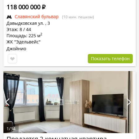
118 000 000
Р
Славянский бульвар
(10 мин. пешком)
Давыдковская ул.
,
3
Этаж: 8 / 44
2
Площадь: 225 м
ЖК "Эдельвейс"
Джойнио
Показать телефон
1
/
34
Продается 2-комнатная квартира