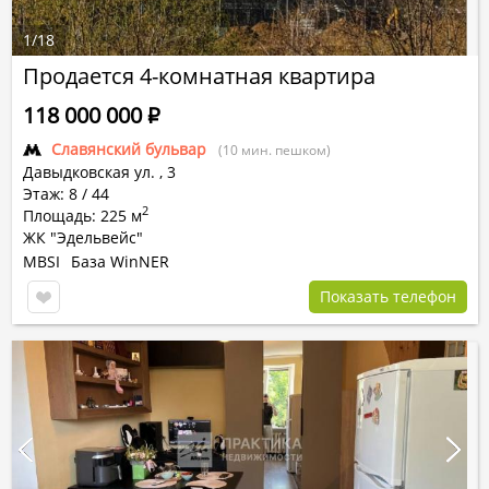
1
/
18
Продается 4-комнатная квартира
118 000 000
Р
Славянский бульвар
(10 мин. пешком)
Давыдковская ул.
,
3
Этаж: 8 / 44
2
Площадь: 225 м
ЖК "Эдельвейс"
MBSI
База WinNER
Показать телефон