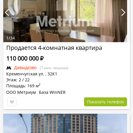
1
/
34
Продается 4-комнатная квартира
110 000 000
Р
Давыдково
(7 мин. пешком)
Кременчугская ул.
,
32К1
Этаж: 2 / 22
2
Площадь: 169 м
ООО Метриум
База WinNER
Показать телефон