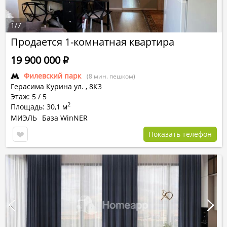
1
/
7
Продается 1-комнатная квартира
19 900 000
Р
Филевский парк
(8 мин. пешком)
Герасима Курина ул.
,
8К3
Этаж: 5 / 5
2
Площадь: 30,1 м
МИЭЛЬ
База WinNER
Показать телефон