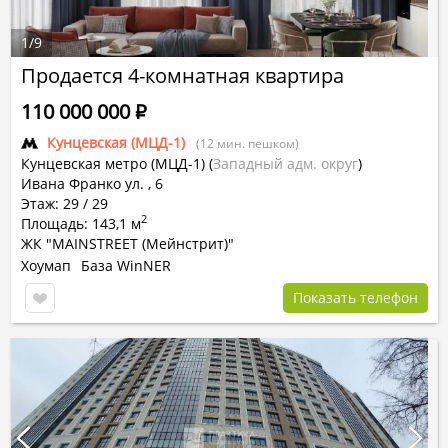
1
/
9
Продается 4-комнатная квартира
110 000 000
Р
Кунцевская (МЦД-1)
(12 мин. пешком)
Кунцевская метро (МЦД-1)
(
Западный адм. округ
)
Ивана Франко ул. , 6
Этаж: 29 / 29
2
Площадь: 143,1 м
ЖК "MAINSTREET (Мейнстрит)"
Хоумап
База WinNER
Показать телефон