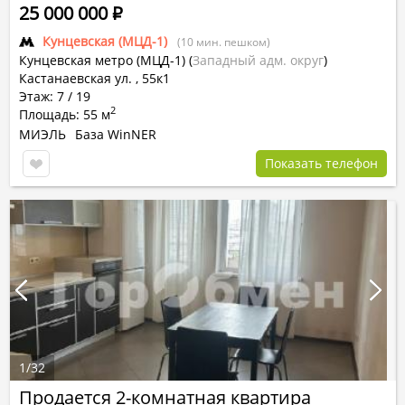
25 000 000
Р
Кунцевская (МЦД-1)
(10 мин. пешком)
Кунцевская метро (МЦД-1)
(
Западный адм. округ
)
Кастанаевская ул. , 55к1
Этаж: 7 / 19
2
Площадь: 55 м
МИЭЛЬ
База WinNER
Показать телефон
1
/
32
Продается 2-комнатная квартира