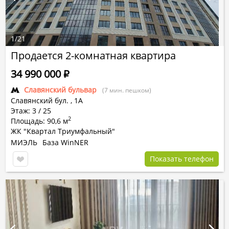
1
/
21
Продается 2-комнатная квартира
34 990 000
Р
Славянский бульвар
(7 мин. пешком)
Славянский бул.
,
1А
Этаж: 3 / 25
2
Площадь: 90,6 м
ЖК "Квартал Триумфальный"
МИЭЛЬ
База WinNER
Показать телефон