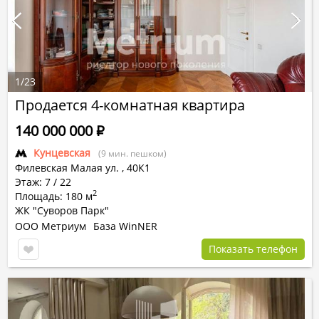
1
/
23
Продается 4-комнатная квартира
140 000 000
Р
Кунцевская
(9 мин. пешком)
Филевская Малая ул.
,
40К1
Этаж: 7 / 22
2
Площадь: 180 м
ЖК "Суворов Парк"
ООО Метриум
База WinNER
Показать телефон