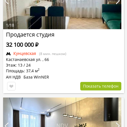
1
/
18
Продается студия
32 100 000
Р
Кунцевская
(8 мин. пешком)
Кастанаевская ул.
,
66
Этаж: 13 / 24
2
Площадь: 37,4 м
АН НДВ
База WinNER
Показать телефон