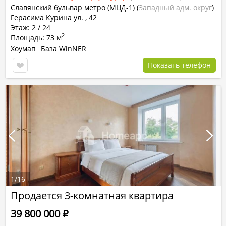
Славянский бульвар метро (МЦД-1)
(
Западный адм. округ
)
Герасима Курина ул. , 42
Этаж: 2 / 24
2
Площадь: 73 м
Хоумап
База WinNER
Показать телефон
1
/
16
Продается 3-комнатная квартира
39 800 000
Р