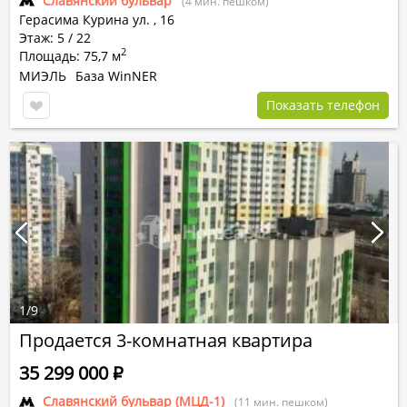
Славянский бульвар
(4 мин. пешком)
Герасима Курина ул.
,
16
Этаж: 5 / 22
2
Площадь: 75,7 м
МИЭЛЬ
База WinNER
Показать телефон
1
/
9
Продается 3-комнатная квартира
35 299 000
Р
Славянский бульвар (МЦД-1)
(11 мин. пешком)