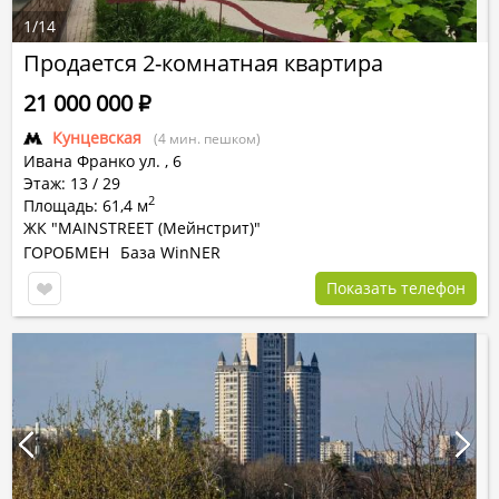
1
/
14
Продается 2-комнатная квартира
21 000 000
Р
Кунцевская
(4 мин. пешком)
Ивана Франко ул.
,
6
Этаж: 13 / 29
2
Площадь: 61,4 м
ЖК "MAINSTREET (Мейнстрит)"
ГОРОБМЕН
База WinNER
Показать телефон