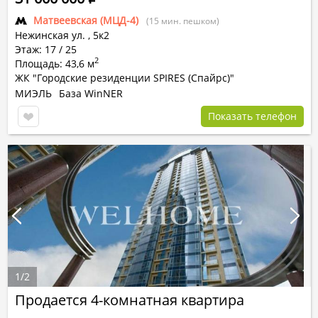
Матвеевская (МЦД-4)
(15 мин. пешком)
Нежинская ул.
,
5к2
Этаж: 17 / 25
2
Площадь: 43,6 м
ЖК "Городские резиденции SPIRES (Спайрс)"
МИЭЛЬ
База WinNER
Показать телефон
1
/
2
Продается 4-комнатная квартира