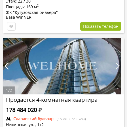
Этаж: 22 / 30
2
Площадь: 169 м
ЖК "Кутузовская ривьера"
База WinNER
Показать телефон
1
/
2
Продается 4-комнатная квартира
178 484 020
Р
Славянский бульвар
(15 мин. пешком)
Нежинская ул.
,
1к2