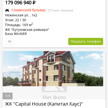
179 096 940
Р
Славянский бульвар
(15 мин. пешком)
Нежинская ул.
,
1к2
Этаж: 22 / 30
2
Площадь: 169 м
ЖК "Кутузовская ривьера"
База WinNER
Показать телефон
1
/
3
ЖК "Capital House (Капитал Хаус)"