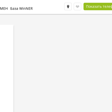
Показать теле
БМЕН
База WinNER