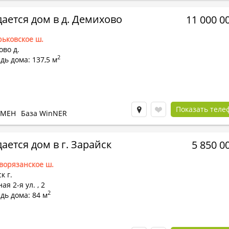
ается дом в д. Демихово
11 000 0
рьковское ш.
во д.
2
ь дома: 137,5 м
Показать теле
БМЕН
База WinNER
ается дом в г. Зарайск
5 850 0
ворязанское ш.
к г.
ая 2-я ул.
,
2
2
дь дома: 84 м