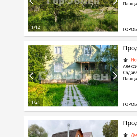
Площа
1
/
12
ГОРО
Прод
Но
Алекси
Садова
Площа
1
/
21
ГОРО
Прод
Дм