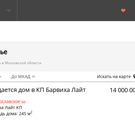
вье
 в Московской области
До МКАД
Искать на карте
ается дом в КП Барвиха Лайт
14 000 0
ославское ш.
ха Лайт КП
2
дь дома: 245 м