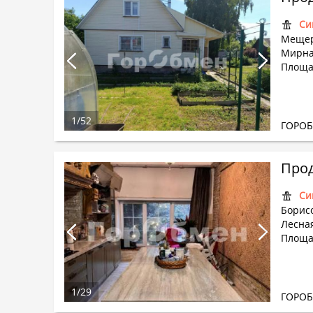
Си
Мещер
Мирна
Площа
1
/
52
ГОРО
Прод
Си
Борисо
Лесная
Площа
1
/
29
ГОРО