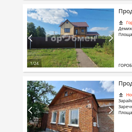
Прод
Го
Демихо
Площад
1
/
24
ГОРО
Прод
Но
Зарайс
Заречн
Площа