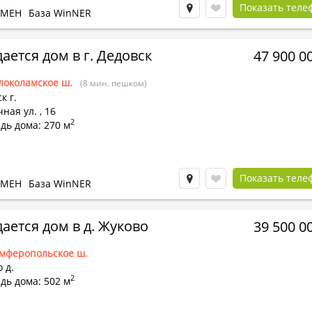
Показать теле
БМЕН
База WinNER
ается дом в г. Дедовск
47 900 0
локоламское ш.
(8 мин. пешком)
к г.
ная ул.
,
16
2
дь дома: 270 м
Показать теле
БМЕН
База WinNER
ается дом в д. Жуково
39 500 0
мферопольское ш.
 д.
2
дь дома: 502 м