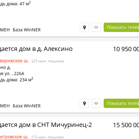
2
дь дома: 47 м
Показать теле
БМЕН
База WinNER
ается дом в д. Алексино
10 950 0
ворижское ш.
(23 мин. пешком)
но д.
я ул.
,
226А
2
дь дома: 234 м
Показать теле
БМЕН
База WinNER
ается дом в СНТ Мичуринец-2
15 500 0
итровское ш.
(15 мин. пешком)