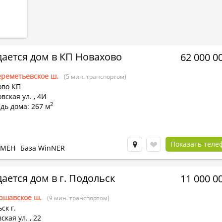
ается дом в КП Новахово
62 000 0
реметьевское ш.
(5 мин. транспортом)
ово КП
вская ул.
,
4И
2
дь дома: 267 м
Показать теле
БМЕН
База WinNER
ается дом в г. Подольск
11 000 0
ршавское ш.
(9 мин. транспортом)
ск г.
ская ул.
,
22