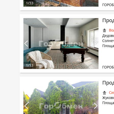
1
/
33
ГОРО
Прод
Во
Дедовс
Солнеч
Площа
1
/
13
ГОРО
Прод
Си
Жуково
Площа