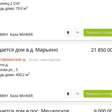
инец-2 СНТ
2
ь дома: 79,5 м
Показать теле
БМЕН
База WinNER
ается дом в д. Марьино
21 850 0
совихинское ш.
(6 мин. транспортом)
но д.
ная ул.
,
5
2
ь дома: 400,2 м
Показать теле
БМЕН
База WinNER
ается дом в пос. Мещерское
9 000 0