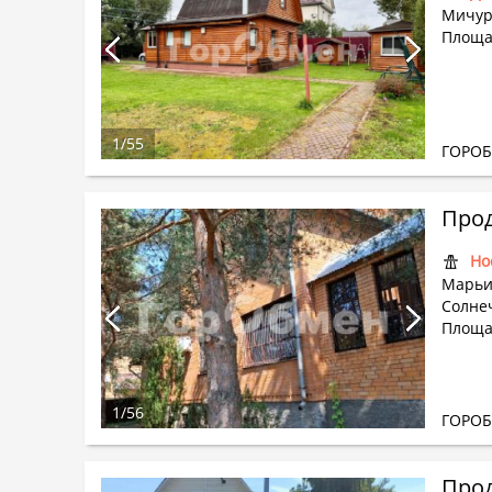
Мичур
Площад
1
/
55
ГОРО
Прод
Но
Марьи
Солнеч
Площад
1
/
56
ГОРО
Прод