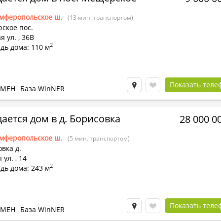
мферопольское ш.
(13 мин. транспортом)
ское пос.
я ул.
,
36В
2
дь дома: 110 м
Показать теле
БМЕН
База WinNER
ается дом в д. Борисовка
28 000 0
мферопольское ш.
(5 мин. транспортом)
вка д.
 ул.
,
14
2
дь дома: 243 м
Показать теле
БМЕН
База WinNER