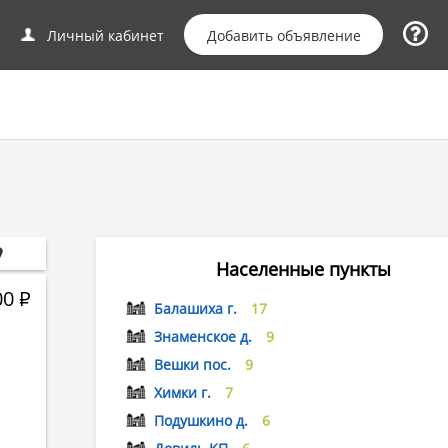
Добавить объявление
Личный кабинет
Населенные пункты
00
Р
Балашиха г.
17
Знаменское д.
9
Вешки пос.
9
Химки г.
7
Подушкино д.
6