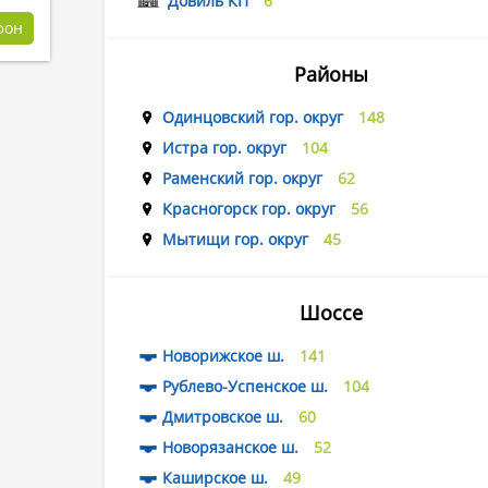
Довиль КП
6
фон
Районы
Одинцовский гор. округ
148
Истра гор. округ
104
Раменский гор. округ
62
Красногорск гор. округ
56
Мытищи гор. округ
45
Шоссе
Новорижское ш.
141
Рублево-Успенское ш.
104
Дмитровское ш.
60
Новорязанское ш.
52
Каширское ш.
49