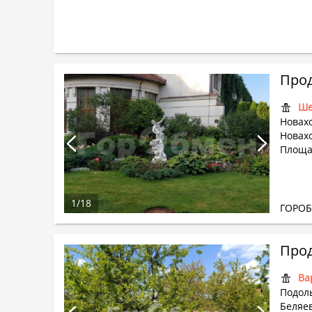
Прод
Ше
Новах
Новахо
Площа
1
/
18
ГОРО
Прод
Ва
Подоль
Беляев