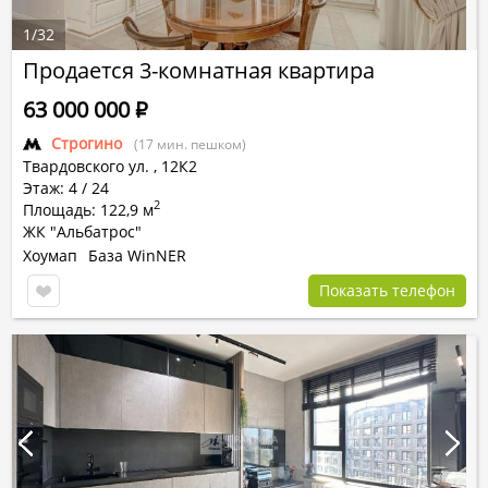
1
/
32
Продается 3-комнатная квартира
63 000 000
Р
Строгино
(17 мин. пешком)
Твардовского ул.
,
12К2
Этаж: 4 / 24
2
Площадь: 122,9 м
ЖК "Альбатрос"
Хоумап
База WinNER
Показать телефон