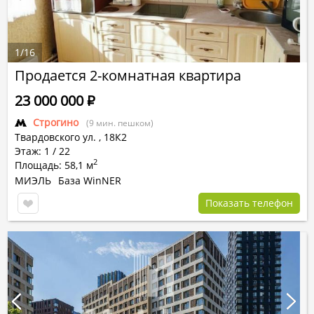
1
/
16
Продается 2-комнатная квартира
23 000 000
Р
Строгино
(9 мин. пешком)
Твардовского ул.
,
18К2
Этаж: 1 / 22
2
Площадь: 58,1 м
МИЭЛЬ
База WinNER
Показать телефон