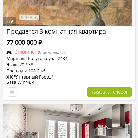
1
/
9
Продается 3-комнатная квартира
77 000 000
Р
Строгино
(8 мин. пешком)
Маршала Катукова ул.
,
24К1
Этаж: 20 / 38
2
Площадь: 108,6 м
ЖК "Янтарный Город"
База WinNER
Показать телефон