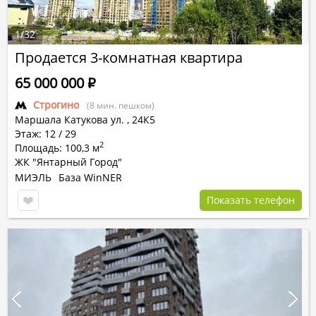
1
/
32
Продается 3-комнатная квартира
65 000 000
Р
Строгино
(8 мин. пешком)
Маршала Катукова ул.
,
24К5
Этаж: 12 / 29
2
Площадь: 100,3 м
ЖК "Янтарный Город"
МИЭЛЬ
База WinNER
Показать телефон