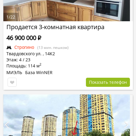
1
/
22
Продается 3-комнатная квартира
46 900 000
Р
Строгино
(13 мин. пешком)
Твардовского ул.
,
14К2
Этаж: 4 / 23
2
Площадь: 114 м
МИЭЛЬ
База WinNER
Показать телефон