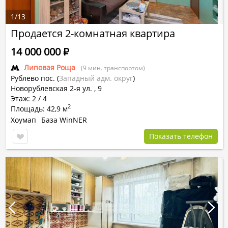
1
/
13
Продается 2-комнатная квартира
14 000 000
Р
Липовая Роща
(9 мин. транспортом)
Рублево пос.
(
Западный адм. округ
)
Новорублевская 2-я ул.
,
9
Этаж: 2 / 4
2
Площадь: 42,9 м
Хоумап
База WinNER
Показать телефон