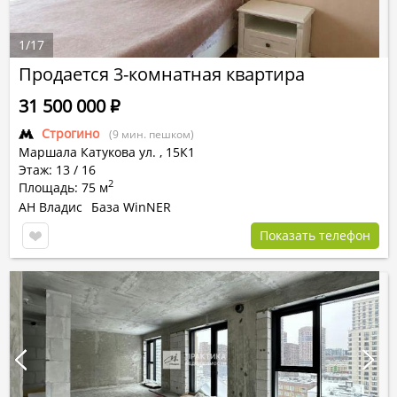
1
/
17
Продается 3-комнатная квартира
31 500 000
Р
Строгино
(9 мин. пешком)
Маршала Катукова ул.
,
15К1
Этаж: 13 / 16
2
Площадь: 75 м
АН Владис
База WinNER
Показать телефон