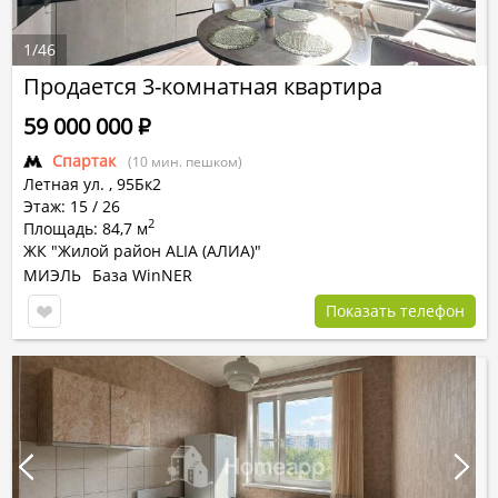
1
/
46
Продается 3-комнатная квартира
59 000 000
Р
Спартак
(10 мин. пешком)
Летная ул.
,
95Бк2
Этаж: 15 / 26
2
Площадь: 84,7 м
ЖК "Жилой район ALIA (АЛИА)"
МИЭЛЬ
База WinNER
Показать телефон