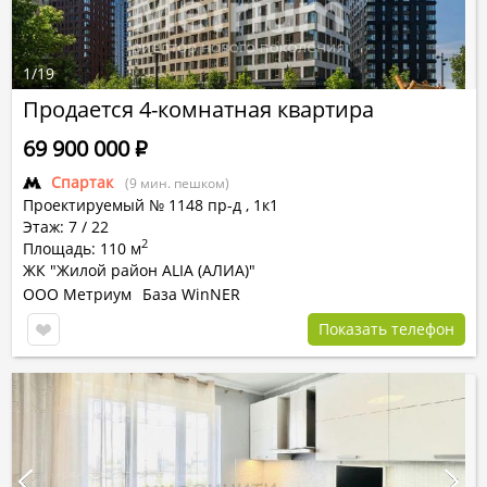
1
/
19
Продается 4-комнатная квартира
69 900 000
Р
Спартак
(9 мин. пешком)
Проектируемый № 1148 пр-д
,
1к1
Этаж: 7 / 22
2
Площадь: 110 м
ЖК "Жилой район ALIA (АЛИА)"
ООО Метриум
База WinNER
Показать телефон