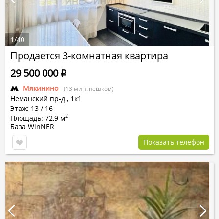
1
/
40
Продается 3-комнатная квартира
29 500 000
Р
Мякинино
(13 мин. пешком)
Неманский пр-д
,
1к1
Этаж: 13 / 16
2
Площадь: 72,9 м
База WinNER
Показать телефон