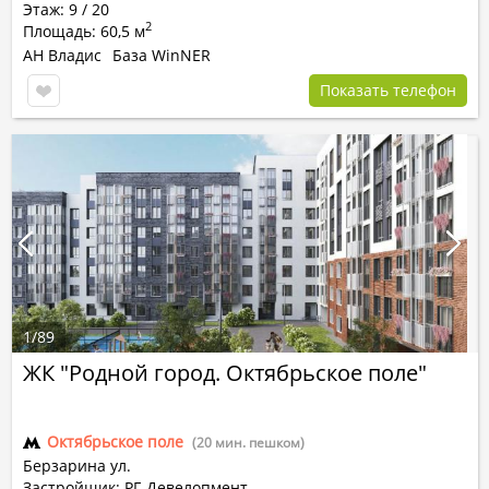
Этаж: 9 / 20
2
Площадь: 60,5 м
АН Владис
База WinNER
Показать телефон
1
/
89
ЖК "Родной город. Октябрьское поле"
Октябрьское поле
(20 мин. пешком)
Берзарина ул.
Застройщик: РГ-Девелопмент