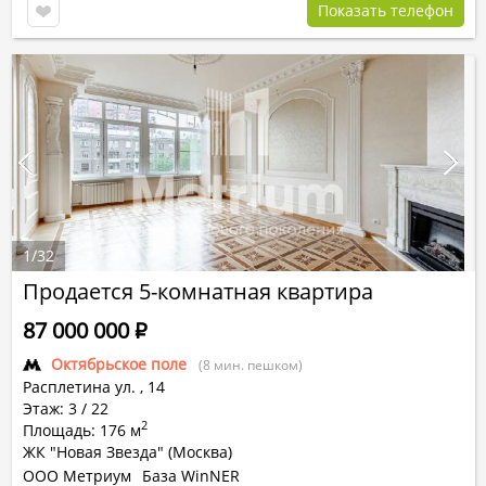
Показать телефон
1
/
32
Продается 5-комнатная квартира
87 000 000
Р
Октябрьское поле
(8 мин. пешком)
Расплетина ул.
,
14
Этаж: 3 / 22
2
Площадь: 176 м
ЖК "Новая Звезда" (Москва)
ООО Метриум
База WinNER