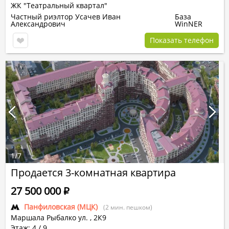
ЖК "Театральный квартал"
Частный риэлтор Усачев Иван
База
Александрович
WinNER
Показать телефон
1
/
7
Продается 3-комнатная квартира
27 500 000
Р
Панфиловская (МЦК)
(2 мин. пешком)
Маршала Рыбалко ул.
,
2К9
Этаж: 4 / 9