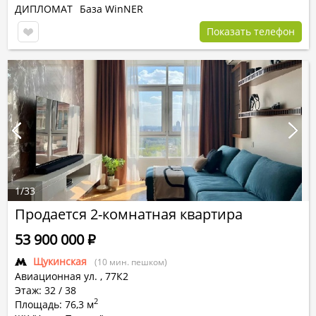
ДИПЛОМАТ
База WinNER
Показать телефон
1
/
33
Продается 2-комнатная квартира
53 900 000
Р
Щукинская
(10 мин. пешком)
Авиационная ул.
,
77К2
Этаж: 32 / 38
2
Площадь: 76,3 м