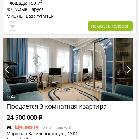
2
Площадь: 150 м
ЖК "Алые Паруса"
МИЭЛЬ
База WinNER
Показать телефон
1
/
23
Продается 3-комнатная квартира
24 500 000
Р
Щукинская
(5 мин. пешком)
Маршала Василевского ул.
,
13К1