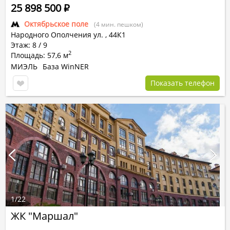
25 898 500
Р
Октябрьское поле
(4 мин. пешком)
Народного Ополчения ул.
,
44К1
Этаж: 8 / 9
2
Площадь: 57,6 м
МИЭЛЬ
База WinNER
Показать телефон
1
/
22
ЖК "Маршал"