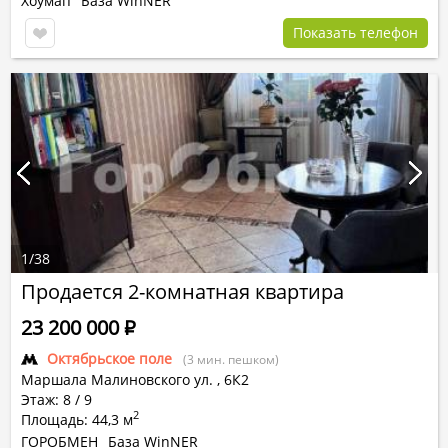
Хоумап
База WinNER
Показать телефон
1
/
38
Продается 2-комнатная квартира
23 200 000
Р
Октябрьское поле
(3 мин. пешком)
Маршала Малиновского ул.
,
6К2
Этаж: 8 / 9
2
Площадь: 44,3 м
ГОРОБМЕН
База WinNER