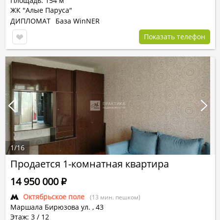
Площадь: 154 м
ЖК "Алые Паруса"
ДИПЛОМАТ
База WinNER
Показать телефон
1
/
16
Продается 1-комнатная квартира
14 950 000
Р
Октябрьское поле
(13 мин. пешком)
Маршала Бирюзова ул.
,
43
Этаж: 3 / 12