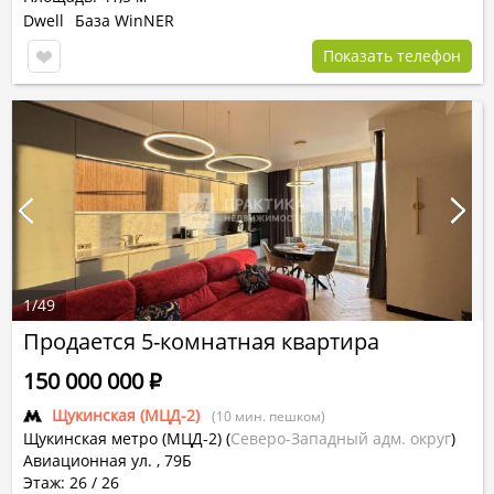
Dwell
База WinNER
Показать телефон
1
/
49
Продается 5-комнатная квартира
150 000 000
Р
Щукинская (МЦД-2)
(10 мин. пешком)
Щукинская метро (МЦД-2)
(
Северо-Западный адм. округ
)
Авиационная ул. , 79Б
Этаж: 26 / 26