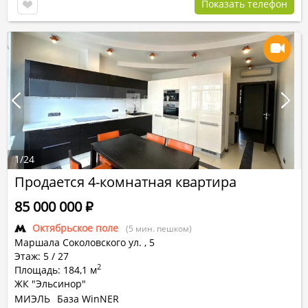
Показать телефон
1
/
24
Продается 4-комнатная квартира
85 000 000
Р
Октябрьское поле
(5 мин. пешком)
Маршала Соколовского ул.
,
5
Этаж: 5 / 27
2
Площадь: 184,1 м
ЖК "Эльсинор"
МИЭЛЬ
База WinNER