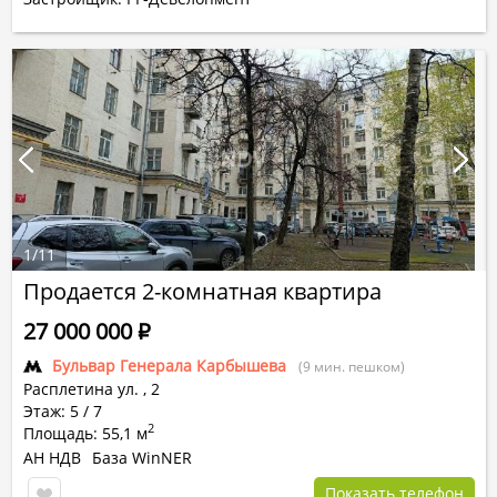
1
/
11
Продается 2-комнатная квартира
27 000 000
Р
Бульвар Генерала Карбышева
(9 мин. пешком)
Расплетина ул.
,
2
Этаж: 5 / 7
2
Площадь: 55,1 м
АН НДВ
База WinNER
Показать телефон