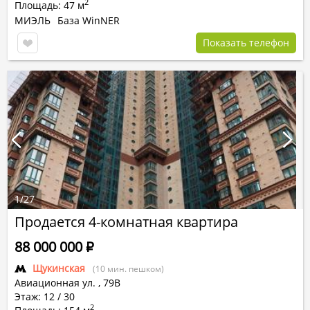
2
Площадь: 47 м
МИЭЛЬ
База WinNER
Показать телефон
1
/
27
Продается 4-комнатная квартира
88 000 000
Р
Щукинская
(10 мин. пешком)
Авиационная ул.
,
79В
Этаж: 12 / 30
2