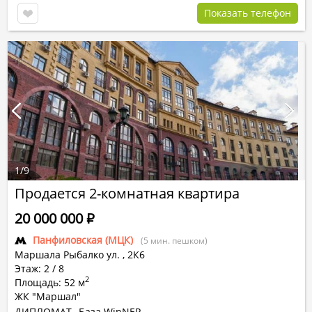
Показать телефон
1
/
9
Продается 2-комнатная квартира
20 000 000
Р
Панфиловская (МЦК)
(5 мин. пешком)
Маршала Рыбалко ул.
,
2К6
Этаж: 2 / 8
2
Площадь: 52 м
ЖК "Маршал"
ДИПЛОМАТ
База WinNER