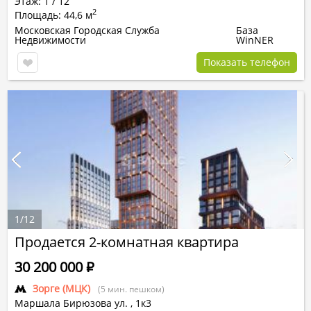
Этаж: 1 / 12
2
Площадь: 44,6 м
Московская Городская Служба
База
Недвижимости
WinNER
Показать телефон
1
/
12
Продается 2-комнатная квартира
30 200 000
Р
Зорге (МЦК)
(5 мин. пешком)
Маршала Бирюзова ул.
,
1к3