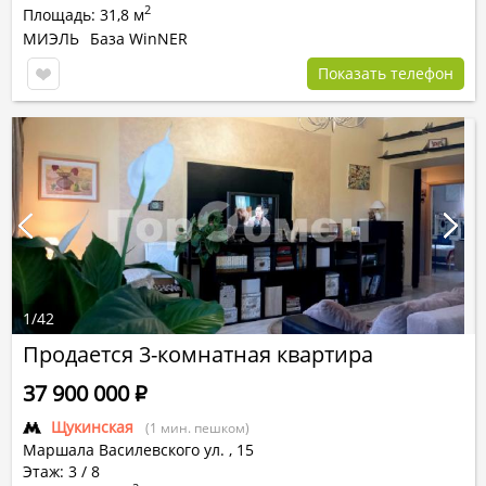
2
Площадь: 31,8 м
МИЭЛЬ
База WinNER
Показать телефон
1
/
42
Продается 3-комнатная квартира
37 900 000
Р
Щукинская
(1 мин. пешком)
Маршала Василевского ул.
,
15
Этаж: 3 / 8