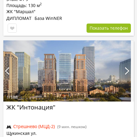
2
Площадь: 130 м
ЖК "Маршал"
ДИПЛОМАТ
База WinNER
Показать телефон
1
/
188
ЖК "Интонация"
Стрешнево (МЦД-2)
(9 мин. пешком)
Щукинская ул.