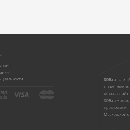
u
мация
вания
нциальности
SOB.ru
- самый
с наиболее по
объявлений н
SOB.ru можно 
предложения 
Московской о