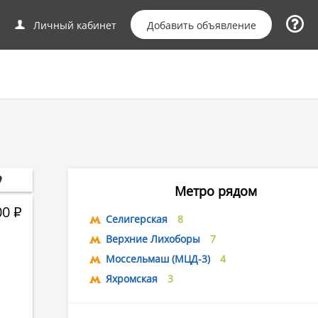
Добавить объявление
Личный кабинет
Метро рядом
00
Р
Селигерская
8
Верхние Лихоборы
7
Моссельмаш (МЦД-3)
4
Яхромская
3