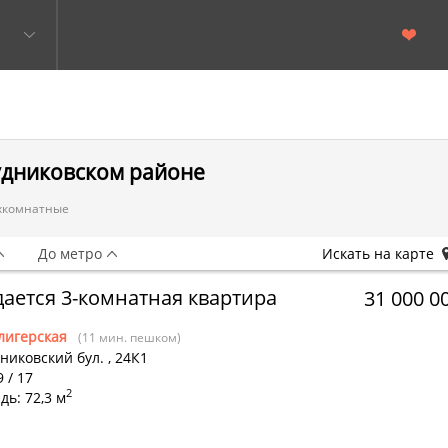
удниковском районе
хкомнатные
До метро
Искать на карте
ается 3-комнатная квартира
31 000 0
лигерская
(11 мин. пешком)
никовский бул.
,
24К1
9 / 17
2
ь: 72,3 м