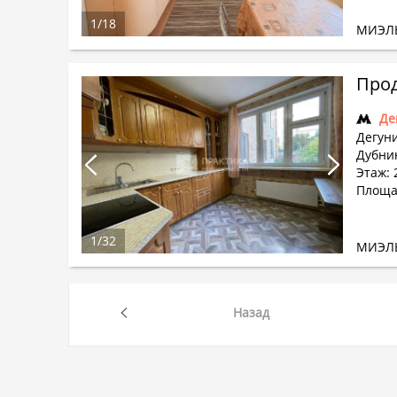
1
/
18
МИЭЛ
Прод
Де
Дегун
Дубнин
Этаж: 
Площад
1
/
32
МИЭЛ
Назад