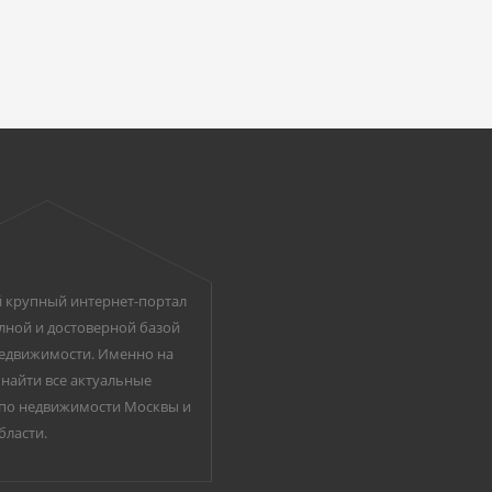
 крупный интернет-портал
лной и достоверной базой
едвижимости. Именно на
найти все актуальные
по недвижимости Москвы и
бласти.