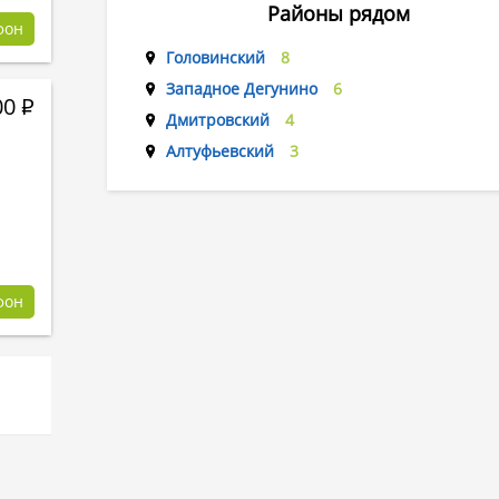
Районы рядом
фон
Головинский
8
Западное Дегунино
6
00
Р
Дмитровский
4
Алтуфьевский
3
фон