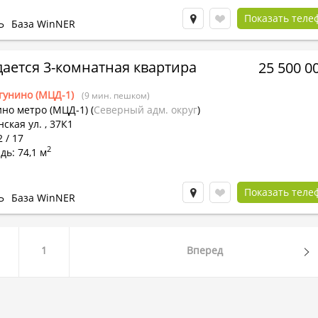
Показать теле
Ь
База WinNER
ается 3-комнатная квартира
25 500 0
гунино (МЦД-1)
(9 мин. пешком)
ино метро (МЦД-1)
(
Северный адм. округ
)
ская ул. , 37К1
2 / 17
2
ь: 74,1 м
Показать теле
Ь
База WinNER
1
Вперед