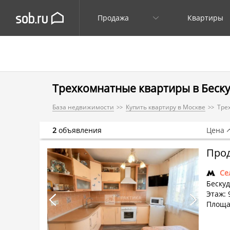
Продажа
Квартиры
Трехкомнатные квартиры в Беск
База недвижимости
Купить квартиру в Москве
Тре
2
объявления
Цена
Прод
Се
Бескуд
Этаж: 
Площад