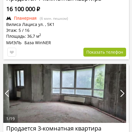
16 100 000
Р
Планерная
(6 мин. пешком)
Вилиса Лациса ул.
,
5К1
Этаж: 5 / 16
2
Площадь: 36,7 м
МИЭЛЬ
База WinNER
Показать телефон
1
/
19
Продается 3-комнатная квартира