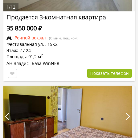
1
/
12
Продается 3-комнатная квартира
35 850 000
Р
Речной вокзал
(6 мин. пешком)
Фестивальная ул.
,
15К2
Этаж: 2 / 24
2
Площадь: 91,2 м
АН Владис
База WinNER
Показать телефон