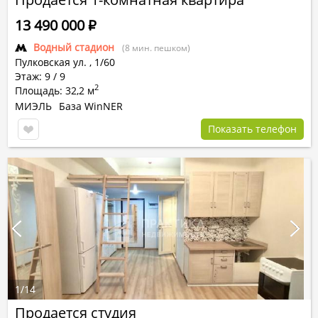
13 490 000
Р
Водный стадион
(8 мин. пешком)
Пулковская ул.
,
1/60
Этаж: 9 / 9
2
Площадь: 32,2 м
МИЭЛЬ
База WinNER
Показать телефон
1
/
14
Продается студия