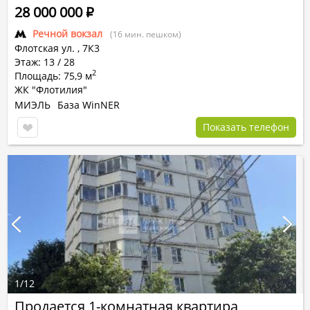
28 000 000
Р
Речной вокзал
(16 мин. пешком)
Флотская ул.
,
7К3
Этаж: 13 / 28
2
Площадь: 75,9 м
ЖК "Флотилия"
МИЭЛЬ
База WinNER
Показать телефон
1
/
12
Продается 1-комнатная квартира