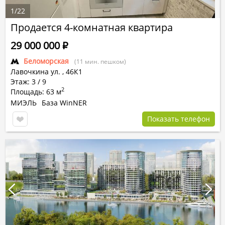
1
/
22
Продается 4-комнатная квартира
29 000 000
Р
Беломорская
(11 мин. пешком)
Лавочкина ул.
,
46К1
Этаж: 3 / 9
2
Площадь: 63 м
МИЭЛЬ
База WinNER
Показать телефон