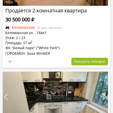
1
/
24
Продается 2-комнатная квартира
30 500 000
Р
Беломорская
(3 мин. пешком)
Беломорская ул.
,
18Ак1
Этаж: 2 / 23
2
Площадь: 57 м
ЖК "Белый парк" ("White Park")
ГОРОБМЕН
База WinNER
Показать телефон