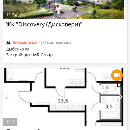
1
/
154
ЖК "Discovery (Дискавери)"
Беломорская
(12 мин. пешком)
Дыбенко ул.
Застройщик: MR Group
1
/
19