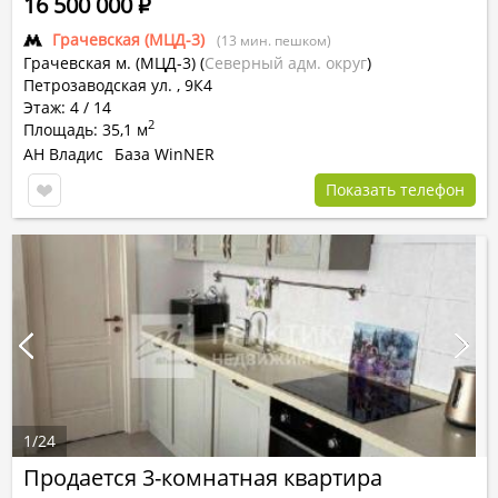
16 500 000
Р
Грачевская (МЦД-3)
(13 мин. пешком)
Грачевская м. (МЦД-3)
(
Северный адм. округ
)
Петрозаводская ул. , 9К4
Этаж: 4 / 14
2
Площадь: 35,1 м
АН Владис
База WinNER
Показать телефон
1
/
24
Продается 3-комнатная квартира