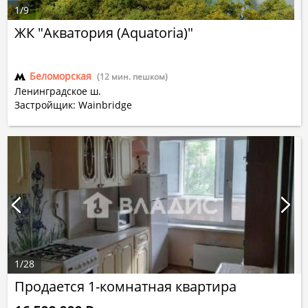
1
/
9
ЖК "Акватория (Aquatoria)"
Беломорская
(12 мин. пешком)
Ленинградское ш.
Застройщик: Wainbridge
1
/
28
Продается 1-комнатная квартира