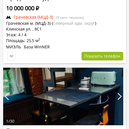
10 000 000
Р
Грачевская (МЦД-3)
(9 мин. пешком)
Грачевская м. (МЦД-3)
(
Северный адм. округ
)
Клинская ул. , 8С1
Этаж: 4 / 4
2
Площадь: 25,5 м
МИЭЛЬ
База WinNER
Показать телефон
1
/
30