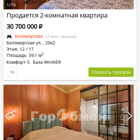
1
/
19
Продается 2-комнатная квартира
30 700 000
Р
Беломорская
(7 мин. пешком)
Беломорская ул.
,
20к2
Этаж: 12 / 17
2
Площадь: 59,1 м
Комфорт-5
База WinNER
Показать телефон