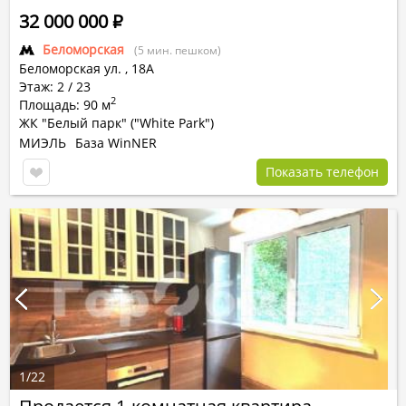
32 000 000
Р
Беломорская
(5 мин. пешком)
Беломорская ул.
,
18А
Этаж: 2 / 23
2
Площадь: 90 м
ЖК "Белый парк" ("White Park")
МИЭЛЬ
База WinNER
Показать телефон
1
/
22