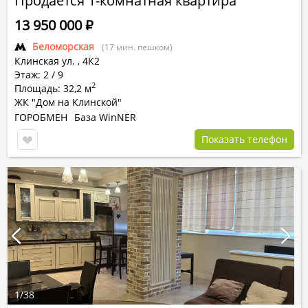
Продается 1-комнатная квартира
13 950 000
Р
Беломорская
(17 мин. пешком)
Клинская ул.
,
4К2
Этаж: 2 / 9
2
Площадь: 32,2 м
ЖК "Дом на Клинской"
ГОРОБМЕН
База WinNER
Показать телефон
1
/
38