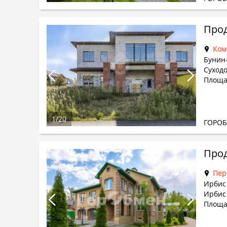
Прод
Ком
Бунин
Суходо
Площа
1
/
20
ГОРО
Прод
Пер
Ирбис
Ирбис 
Площад