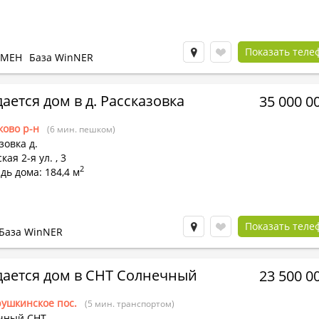
Показать теле
БМЕН
База WinNER
ается дом в д. Рассказовка
35 000 0
ково р-н
(6 мин. пешком)
зовка д.
кая 2-я ул.
,
3
2
ь дома: 184,4 м
Показать теле
База WinNER
ается дом в СНТ Солнечный
23 500 0
ушкинское пос.
(5 мин. транспортом)
чный СНТ