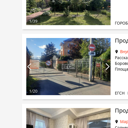
1
/
39
ГОРО
Прод
Вну
Расска
Боровс
Площад
1
/
20
ЕГСН
Прод
Мар
Солне