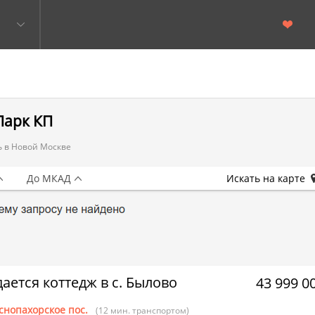
Парк КП
 в Новой Москве
До МКАД
Искать на карте
ается коттедж в с. Былово
43 999 0
снопахорское пос.
(12 мин. транспортом)