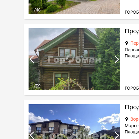
1
/
46
ГОРО
Прод
Пер
Перво
Площа
1
/
59
ГОРО
Прод
Вор
Марсе
Площа