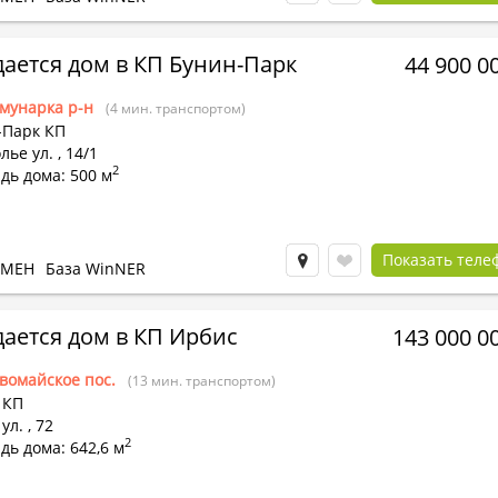
ается дом в КП Бунин-Парк
44 900 0
мунарка р-н
(4 мин. транспортом)
-Парк КП
лье ул.
,
14/1
2
дь дома: 500 м
Показать теле
БМЕН
База WinNER
ается дом в КП Ирбис
143 000 0
вомайское пос.
(13 мин. транспортом)
 КП
ул.
,
72
2
ь дома: 642,6 м