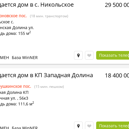
ается дом в с. Никольское
29 500 0
оновское пос.
(18 мин. транспортом)
ское с.
нская Долина ул.
2
дь дома: 155 м
Показать теле
БМЕН
База WinNER
ается дом в КП Западная Долина
18 400 0
ушкинское пос.
(15 мин. пешком)
ная Долина КП
чная ул.
,
56к3
2
ь дома: 111,6 м
Показать теле
БМЕН
База WinNER