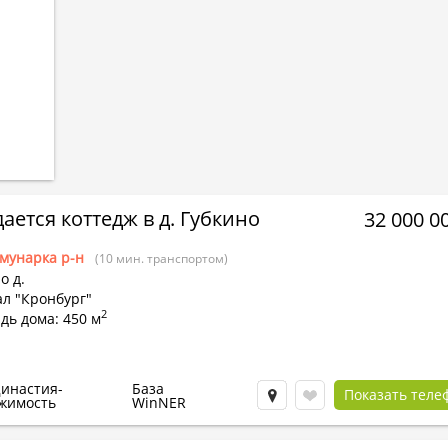
ается коттедж в д. Губкино
32 000 0
мунарка р-н
(10 мин. транспортом)
о д.
л "Кронбург"
2
дь дома: 450 м
инастия-
База
Показать теле
жимость
WinNER