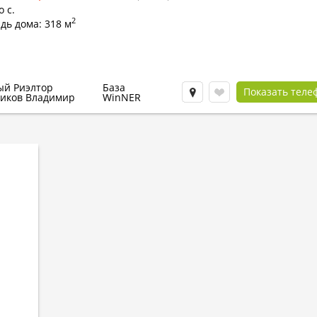
 с.
2
дь дома: 318 м
ый Риэлтор
База
Показать теле
иков Владимир
WinNER