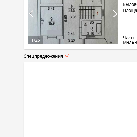
Былово
Площа
Частн
1
/
25
Мельн
Спецпредложения