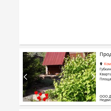
Прод
Ком
Губкин
Кварта
Площа
ООО Д
1
/
6
Недви