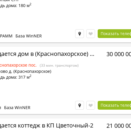
2
дь дома: 180 м
Показать теле
КРАММ
База WinNER
Продается дом в (Краснопахорское) Шарапово д.
30 000 0
снопахорское пос.
(33 мин. транспортом)
во д. (Краснопахорское)
2
дь дома: 317 м
Показать теле
п
База WinNER
ается коттедж в КП Цветочный-2
21 000 0