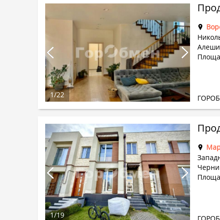
Прод
Вор
Николь
Алеши
Площа
1
/
22
ГОРО
Прод
Мар
Запад
Черни
Площад
1
/
19
ГОРО