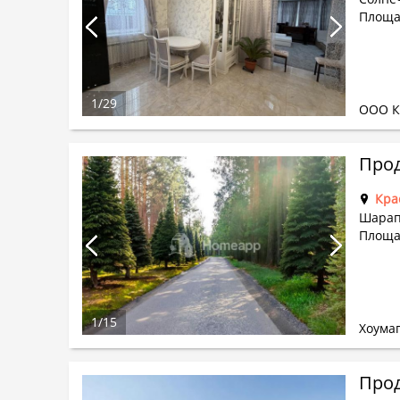
Площа
1
/
29
ООО 
Кра
Шарапо
Площа
1
/
15
Хоума
Прод