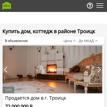
Купить дом, коттедж в районе Троицк
3
объявления
Цена
До МКАД
1
/
11
Продается дом в г. Троицк
72 000 000
Р