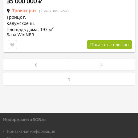
35 000 000
Р
Троицк р-н
(2 мин. пешком)
Троицк г.
Калужское ш.
2
Площадь дома: 197 м
База WinNER
Показать телефон
1
Информация о SOB.ru
Контактная информация