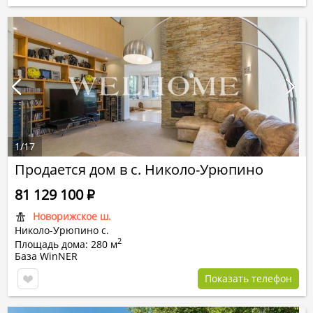
1
/
17
Продается дом в с. Николо-Урюпино
81 129 100
Р
Новорижское ш.
Николо-Урюпино с.
2
Площадь дома: 280 м
База WinNER
Показать телефон