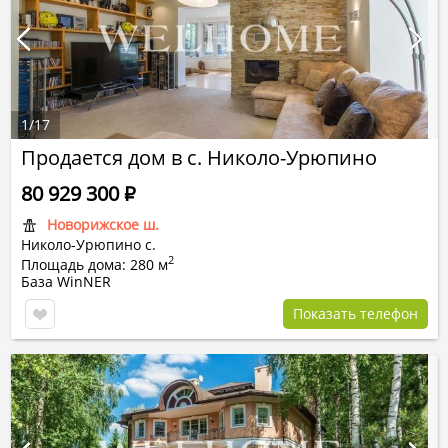
1
/
17
Продается дом в с. Николо-Урюпино
80 929 300
Р
Новорижское ш.
Николо-Урюпино с.
2
Площадь дома: 280 м
База WinNER
Показать телефон