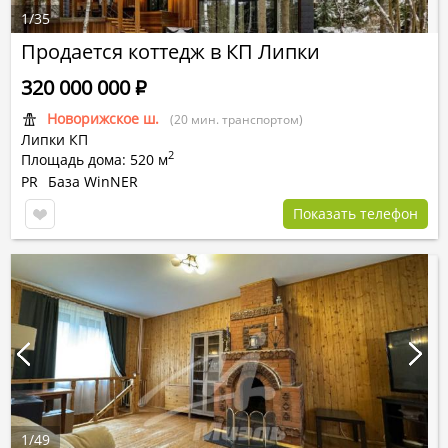
1
/
35
Продается коттедж в КП Липки
320 000 000
Р
Новорижское ш.
(20 мин. транспортом)
Липки КП
2
Площадь дома: 520 м
PR
База WinNER
Показать телефон
1
/
49