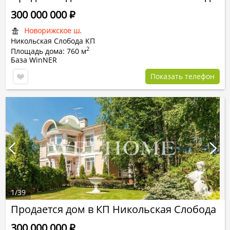
300 000 000
Р
Новорижское ш.
Никольская Слобода КП
2
Площадь дома: 760 м
База WinNER
Показать телефон
1
/
39
Продается дом в КП Никольская Слобода
300 000 000
Р