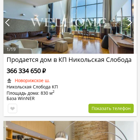
1
/
19
Продается дом в КП Никольская Слобода
366 334 650
Р
Новорижское ш.
Никольская Слобода КП
2
Площадь дома: 830 м
База WinNER
Показать телефон