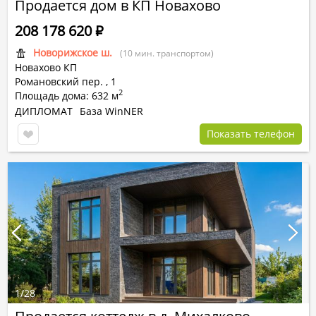
Продается дом в КП Новахово
208 178 620
Р
Новорижское ш.
(10 мин. транспортом)
Новахово КП
Романовский пер.
,
1
2
Площадь дома: 632 м
ДИПЛОМАТ
База WinNER
Показать телефон
1
/
28