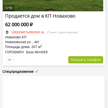
1
/
18
Продается дом в КП Новахово
62 000 000
Р
Шереметьевское ш.
(5 мин. транспортом)
Новахово КП
Новаховская ул.
,
4И
2
Площадь дома: 267 м
ГОРОБМЕН
База WinNER
Показать телефон
Спецпредложения