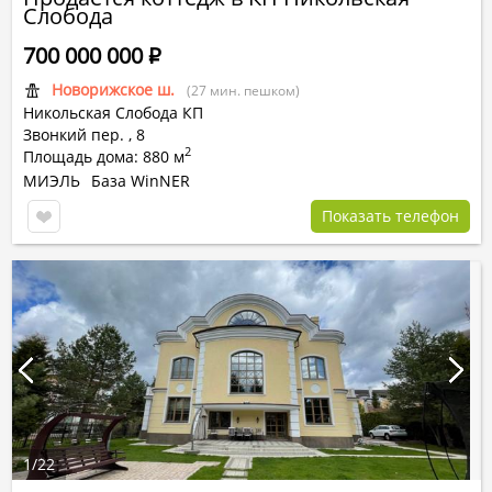
Слобода
700 000 000
Р
Новорижское ш.
(27 мин. пешком)
Никольская Слобода КП
Звонкий пер. ,
8
2
Площадь дома: 880 м
МИЭЛЬ
База WinNER
Показать телефон
1
/
22