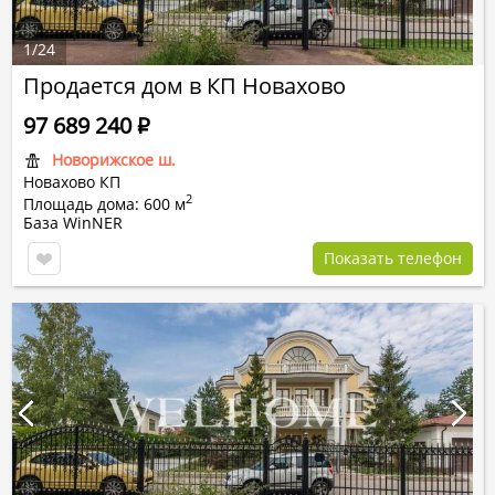
1
/
24
Продается дом в КП Новахово
97 689 240
Р
Новорижское ш.
Новахово КП
2
Площадь дома: 600 м
База WinNER
Показать телефон