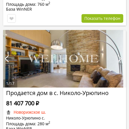
2
Площадь дома: 760 м
База WinNER
Показать телефон
1
/
17
Продается дом в с. Николо-Урюпино
81 407 700
Р
Новорижское ш.
Николо-Урюпино с.
2
Площадь дома: 280 м
База WinNER