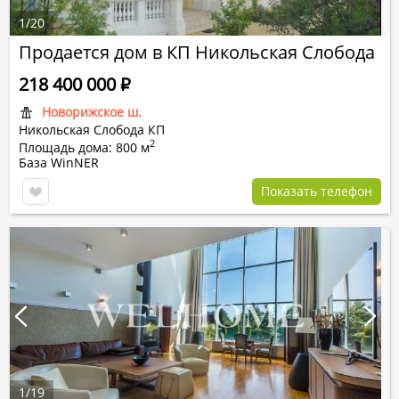
1
/
20
Продается дом в КП Никольская Слобода
218 400 000
Р
Новорижское ш.
Никольская Слобода КП
2
Площадь дома: 800 м
База WinNER
Показать телефон
1
/
19