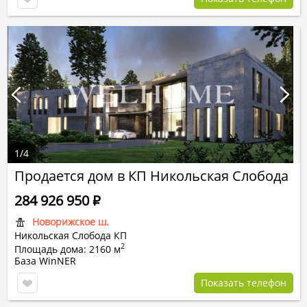
1
/
4
Продается дом в КП Никольская Слобода
284 926 950
Р
Новорижское ш.
Никольская Слобода КП
2
Площадь дома: 2160 м
База WinNER
Показать телефон