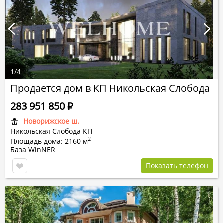
1
/
4
Продается дом в КП Никольская Слобода
283 951 850
Р
Новорижское ш.
Никольская Слобода КП
2
Площадь дома: 2160 м
База WinNER
Показать телефон