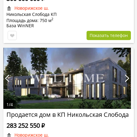
Новорижское ш.
Никольская Слобода КП
2
Площадь дома: 750 м
База WinNER
Показать телефон
1
/
4
Продается дом в КП Никольская Слобода
283 252 550
Р
Новорижское ш.