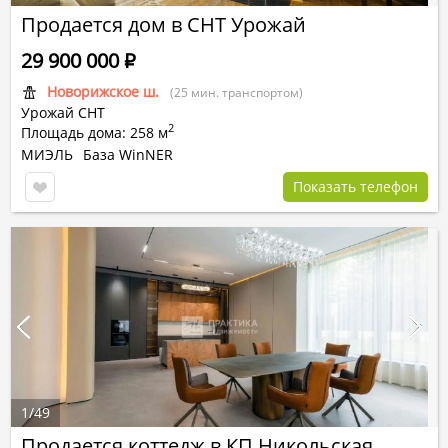
Продается дом в СНТ Урожай
29 900 000
Р
Новорижское ш.
(25 мин. транспортом)
Урожай СНТ
2
Площадь дома: 258 м
МИЭЛЬ
База WinNER
Показать телефон
1
/
49
Продается коттедж в КП Никольская