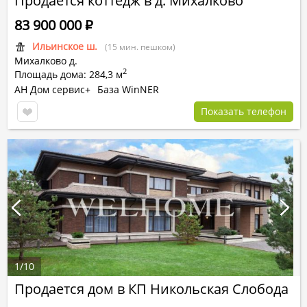
Продается коттедж в д. Михалково
83 900 000
Р
Ильинское ш.
(15 мин. пешком)
Михалково д.
2
Площадь дома: 284,3 м
АН Дом сервис+
База WinNER
Показать телефон
1
/
10
Продается дом в КП Никольская Слобода