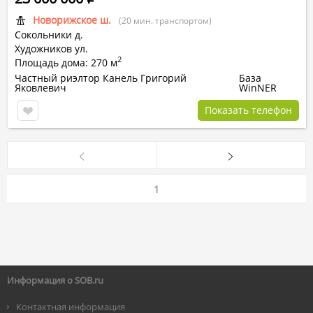
Новорижское ш.
(20 мин. транспортом)
Сокольники д.
Художников ул.
2
Площадь дома: 270 м
Частный риэлтор Канель Григорий
База
Яковлевич
WinNER
Показать телефон
1
Информация о SOB.ru
Контактная информация