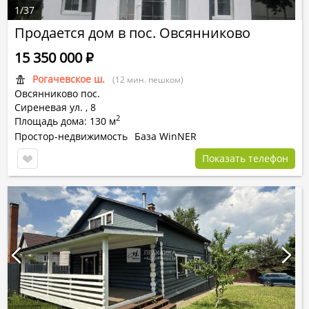
1
/
37
Продается дом в пос. Овсянниково
15 350 000
Р
Рогачевское ш.
(12 мин. пешком)
Овсянниково пос.
Сиреневая ул.
,
8
2
Площадь дома: 130 м
Простор-недвижимость
База WinNER
Показать телефон