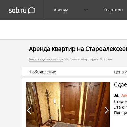
Аренда
Квартиры
Аренда квартир на Староалексеев
База недвижимости
Снять квартиру в Москве
1
объявление
Цена
Сдае
Ал
Староа
Этаж: 
Площа