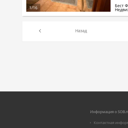
Бест 
1
/
16
Недви
Назад
Информация о SOB.r
Контактная инфор