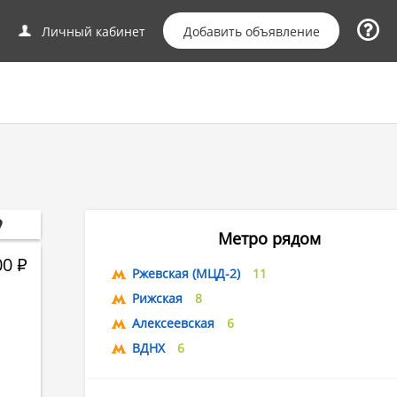
Добавить объявление
Личный кабинет
Метро рядом
00
Р
Ржевская (МЦД-2)
11
Рижская
8
Алексеевская
6
ВДНХ
6