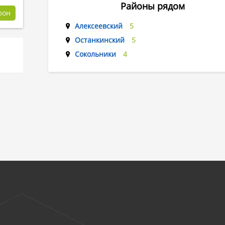
Районы рядом
фон
Алексеевский
5
Останкинский
5
Сокольники
4