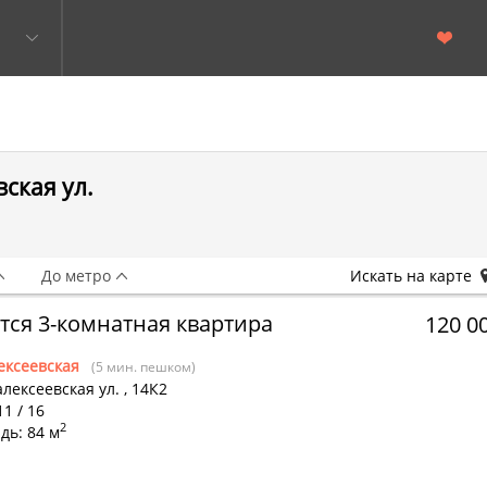
ская ул.
До метро
Искать на карте
тся 3-комнатная квартира
120 0
ексеевская
(5 мин. пешком)
лексеевская ул.
,
14К2
11 / 16
2
дь: 84 м