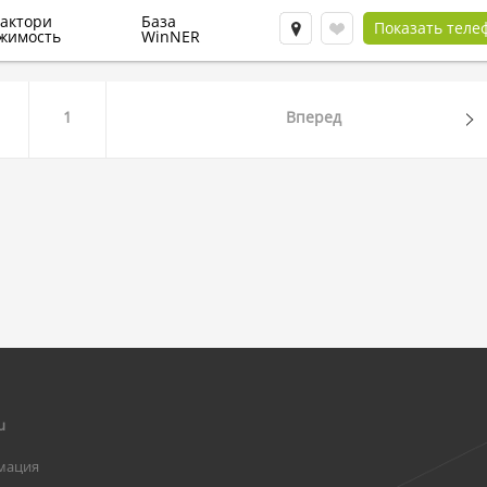
Фактори
База
Показать теле
жимость
WinNER
1
Вперед
u
мация