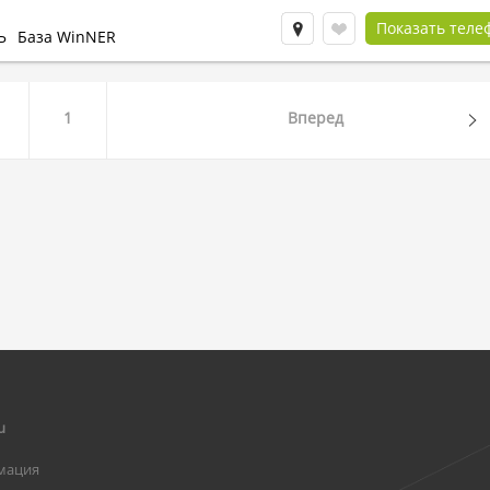
Показать теле
Ь
База WinNER
1
Вперед
u
мация