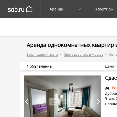
Аренда
Квартиры
Аренда однокомнатных квартир
База недвижимости
Снять квартиру в Москве
Одн
1
объявление
Цена
Сдае
Во
Дубров
Этаж: 
Площад