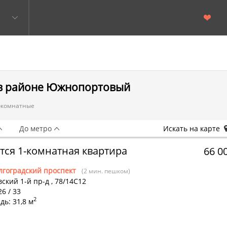
 в районе Южнопортовый
окомнатные
До метро
Искать на карте
тся 1-комнатная квартира
66 0
лгоградский проспект
(2 мин. пешком)
ский 1-й пр-д
,
78/14С12
26 / 33
2
ь: 31,8 м