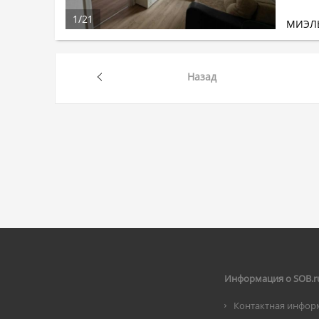
1
/
21
МИЭЛ
Назад
Информация о SOB.r
Контактная инфор