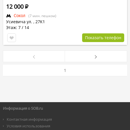
12 000
Р
Сокол
(7 мин. пешком)
Усиевича ул.
,
27К1
Этаж: 7 / 14
Показать телефон
1
Информация о SOB.ru
Контактная информация
Условия использования