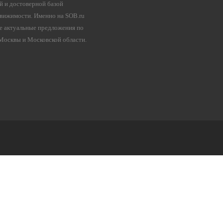
й и достоверной базой
вижимости. Именно на SOB.ru
е актуальные предложения по
осквы и Московской области.