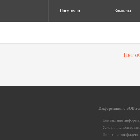
Посуточно
Комнаты
Нет о
Информация о SOB.ru
Контактная информа
Условия использован
Политика конфиденц