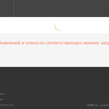
бъявлений в точности соответствующих вашему запр
ция
ия
иальности
SOB.ru
- самый