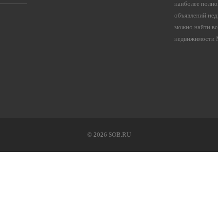
наиболее полно
объявлений нед
можно найти вс
недвижимости М
©
2026 SOB.RU