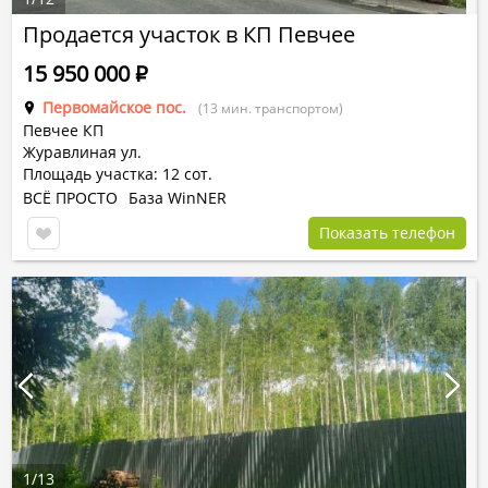
Продается участок в КП Певчее
15 950 000
Р
Первомайское пос.
(13 мин. транспортом)
Певчее КП
Журавлиная ул.
Площадь участка: 12 сот.
ВСЁ ПРОСТО
База WinNER
Показать телефон
1
/
13