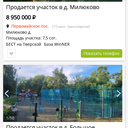
Продается участок в д. Милюково
8 950 000
Р
Первомайское пос.
(15 мин. транспортом)
Милюково д.
Площадь участка: 7,5 сот.
БЕСТ на Тверской
База WinNER
Показать телефон
1
/
10
Продается участок в д. Большое