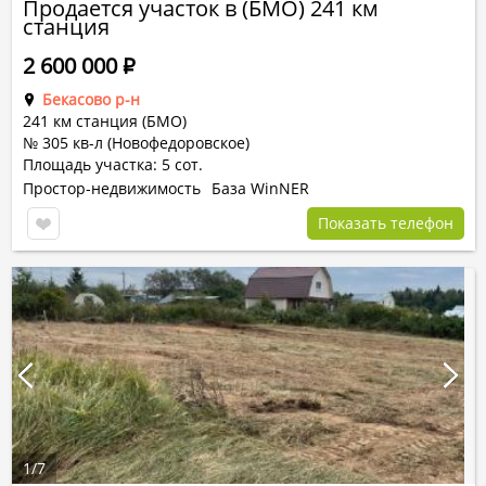
Продается участок в (БМО) 241 км
станция
2 600 000
Р
Бекасово р-н
241 км станция (БМО)
№ 305 кв-л (Новофедоровское)
Площадь участка: 5 сот.
Простор-недвижимость
База WinNER
Показать телефон
1
/
7