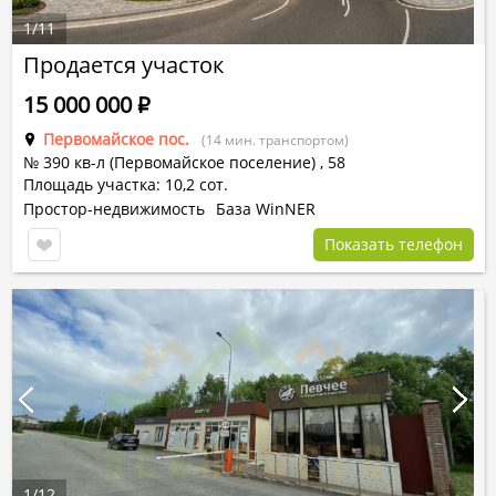
1
/
11
Продается участок
15 000 000
Р
Первомайское пос.
(14 мин. транспортом)
№ 390 кв-л (Первомайское поселение) ,
58
Площадь участка: 10,2 сот.
Простор-недвижимость
База WinNER
Показать телефон
1
/
12