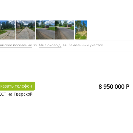
айское поселение
Милюково д.
Земельный участок
8 950 000 Р
казать телефон
ЕСТ на Тверской