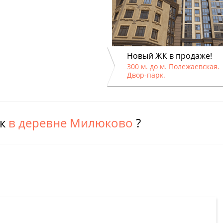
Новый ЖК в продаже!
300 м. до м. Полежаевская.
Двор-парк.
ок
в деревне Милюково
?