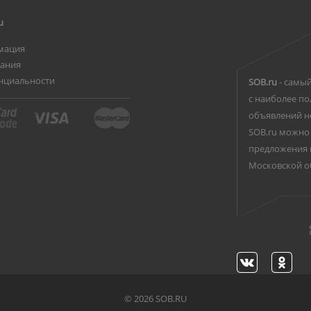
u
мация
вания
нциальности
SOB.ru
- самый
с наиболее по
объявлений н
SOB.ru можно 
предложения 
Московской о
©
2026 SOB.RU