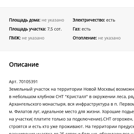
Площадь дома:
не указано
Электричество:
есть
Площадь участка:
7,5 сот.
Газ:
есть
ПМЖ:
не указано
Отопление:
не указано
Описание
Арт. 70105391
Земельный участок на территории Новой Москвы( возможна 
в небольшом клубном СНТ "Кристалл" в окружении леса, ря
Архангельского монастыря, вся инфраструктура в п. Первома
м. Филатов луг, идеальное место для жизни. Хорошие подь
на участки( платите только за подключение).СНТ огорожен
строятся и есть кто уже проживают. На территории преду
расширение участка до 25 соток и больше, обсуждаем все н