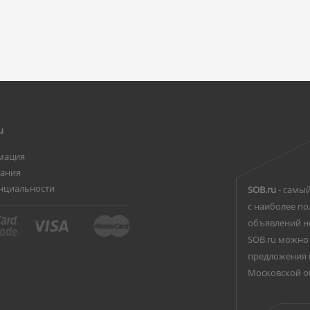
u
мация
вания
нциальности
SOB.ru
- самый
с наиболее по
объявлений н
SOB.ru можно 
предложения 
Московской о