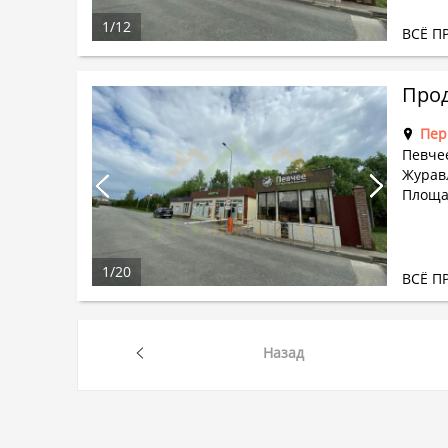
1
/
12
ВСЁ П
Прод
Пер
Певче
Журав
Площад
1
/
20
ВСЁ П
Назад