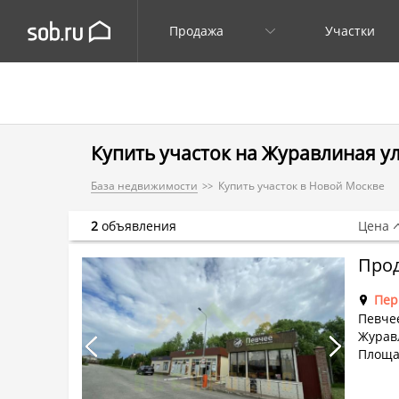
Продажа
Участки
Купить участок на Журавлиная ул
База недвижимости
Купить участок в Новой Москве
2
объявления
Цена
Прод
Пер
Певче
Журав
Площад