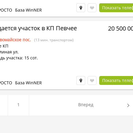
Показать теле
РОСТО
База WinNER
ается участок в КП Певчее
20 500 0
вомайское пос.
(13 мин. транспортом)
е КП
линая ул.
ь участка: 15 сот.
Показать теле
РОСТО
База WinNER
1
Вперед