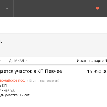
.
До МКАД
Искать на карте
ается участок в КП Певчее
15 950 0
вомайское пос.
(13 мин. транспортом)
е КП
линая ул.
ь участка: 12 сот.