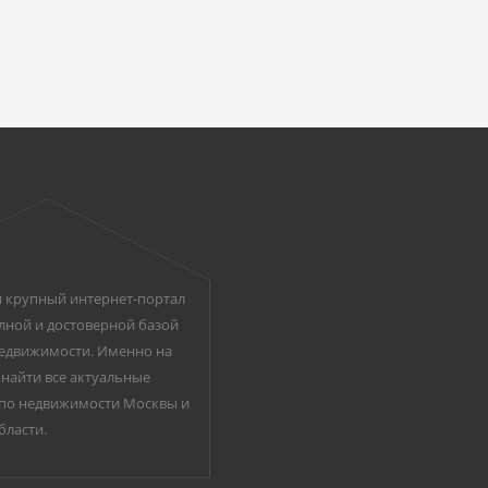
 крупный интернет-портал
лной и достоверной базой
едвижимости. Именно на
найти все актуальные
по недвижимости Москвы и
бласти.