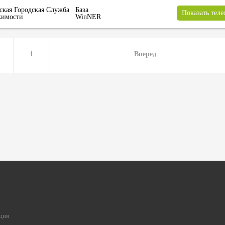
ская Городская Служба
База
Показать тел
имости
WinNER
1
Вперед
ция