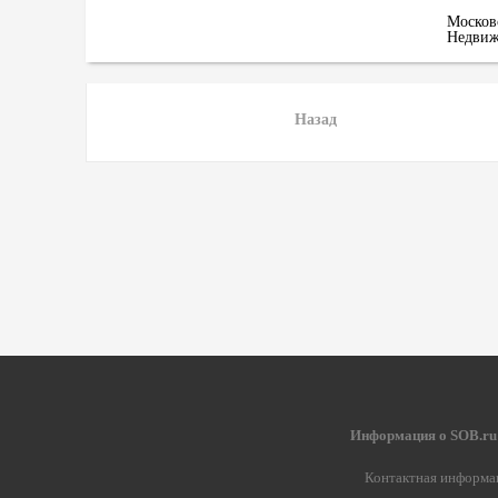
Москов
Недвиж
Назад
Информация о SOB.ru
Контактная информа