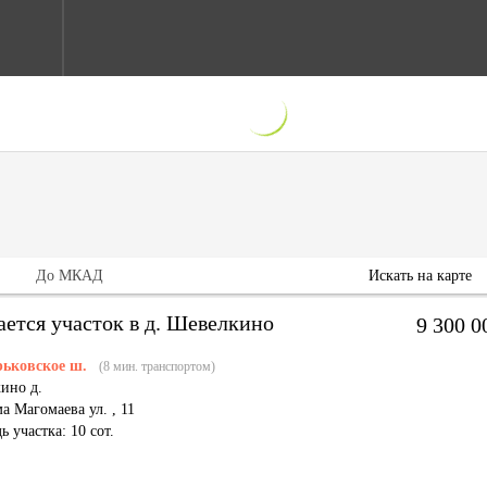
До МКАД
Искать на карте
ается участок в д. Шевелкино
9 300 
рьковское ш.
(8 мин. транспортом)
ино д.
а Магомаева ул.
,
11
 участка: 10 сот.