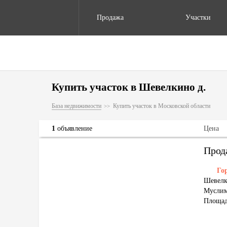
Продажа
Участки
Купить участок в Шевелкино д.
База недвижимости
Купить участок в Московской области
1
объявление
Цена
Прод
Го
Шевелк
Муслим
Площадь