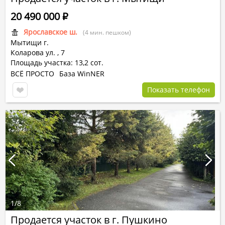
20 490 000
Р
Ярославское ш.
(4 мин. пешком)
Мытищи г.
Коларова ул.
,
7
Площадь участка: 13,2 сот.
ВСЁ ПРОСТО
База WinNER
Показать телефон
1
/
8
Продается участок в г. Пушкино