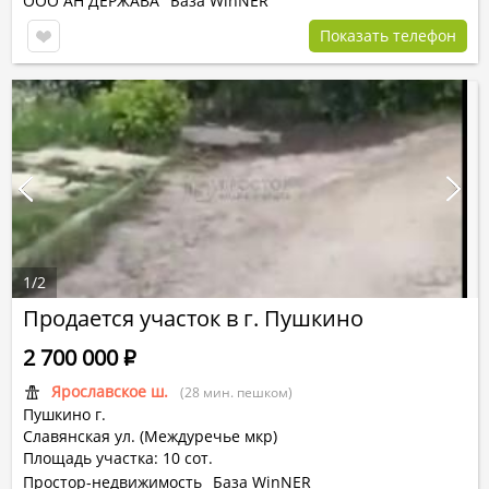
ООО АН ДЕРЖАВА
База WinNER
Показать телефон
1
/
2
Продается участок в г. Пушкино
2 700 000
Р
Ярославское ш.
(28 мин. пешком)
Пушкино г.
Славянская ул. (Междуречье мкр)
Площадь участка: 10 сот.
Простор-недвижимость
База WinNER