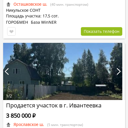
Осташковское ш.
(40 мин. транспортом)
Никульское СОНТ
Площадь участка: 17,5 сот.
ГОРОБМЕН
База WinNER
Показать телефон
1
/
2
Продается участок в г. Ивантеевка
3 850 000
Р
Ярославское ш.
(5 мин. транспортом)