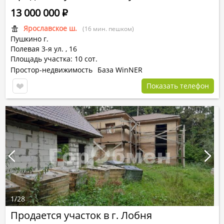
13 000 000
Р
Ярославское ш.
(16 мин. пешком)
Пушкино г.
Полевая 3-я ул.
,
16
Площадь участка: 10 сот.
Простор-недвижимость
База WinNER
Показать телефон
1
/
28
Продается участок в г. Лобня