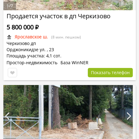
1
/
7
Продается участок в дп Черкизово
5 800 000
Р
Ярославское ш.
(8 мин. пешком)
Черкизово дп
Орджоникидзе ул.
,
23
Площадь участка: 4,1 сот.
Простор-недвижимость
База WinNER
Показать телефон