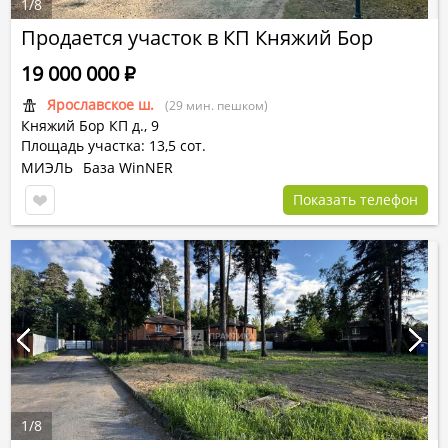
1
/
8
Продается участок в КП Княжий Бор
19 000 000
Р
Ярославское ш.
(29 мин. пешком)
Княжий Бор КП
д., 9
Площадь участка: 13,5 сот.
МИЭЛЬ
База WinNER
Показать телефон
1
/
8