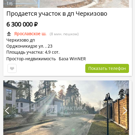
1
/
6
Продается участок в дп Черкизово
6 300 000
Р
Ярославское ш.
(8 мин. пешком)
Черкизово дп
Орджоникидзе ул.
,
23
Площадь участка: 4,9 сот.
Простор-недвижимость
База WinNER
Показать телефон