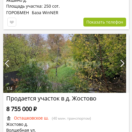
Якшино д.
Площадь участка: 250 сот.
ГОРОБМЕН
База WinNER
Показать телефон
1
/
4
Продается участок в д. Жостово
8 755 000
Р
Осташковское ш.
(40 мин. транспортом)
Жостово д.
Волшебная ул.