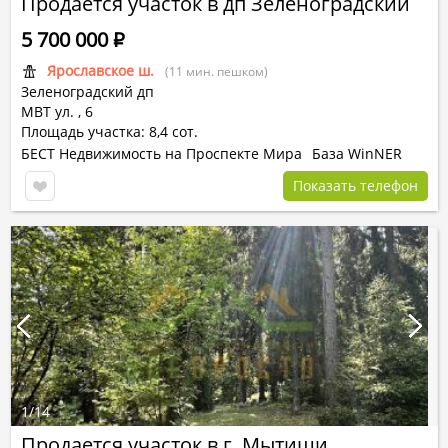
Продается участок в дп Зеленоградский
5 700 000
Р
Ярославское ш.
(11 мин. пешком)
Зеленоградский дп
МВТ ул.
,
6
Площадь участка: 8,4 сот.
БЕСТ Недвижимость на Проспекте Мира
База WinNER
Показать телефон
1
/
14
Продается участок в г. Мытищи