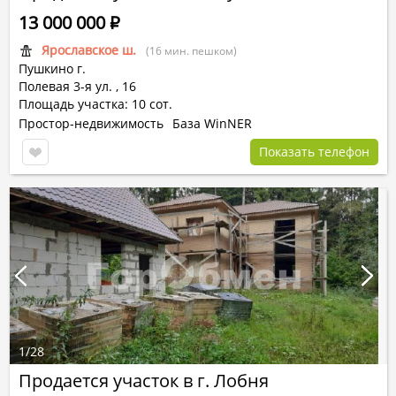
13 000 000
Р
Ярославское ш.
(16 мин. пешком)
Пушкино г.
Полевая 3-я ул.
,
16
Площадь участка: 10 сот.
Простор-недвижимость
База WinNER
Показать телефон
1
/
28
Продается участок в г. Лобня