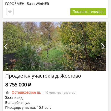
ГОРОБМЕН
База WinNER
Показать телефон
1
/
4
Продается участок в д. Жостово
8 755 000
Р
Осташковское ш.
(40 мин. транспортом)
Жостово д.
Волшебная ул.
Площадь участка: 10,3 сот.