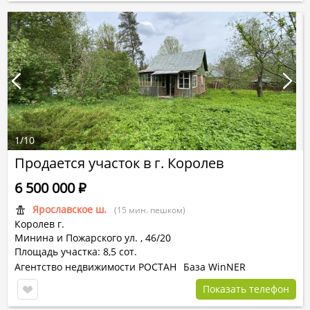
1
/
10
Продается участок в г. Королев
6 500 000
Р
Ярославское ш.
(15 мин. пешком)
Королев г.
Минина и Пожарского ул.
,
46/20
Площадь участка: 8,5 сот.
Агентство недвижимости РОСТАН
База WinNER
Показать телефон