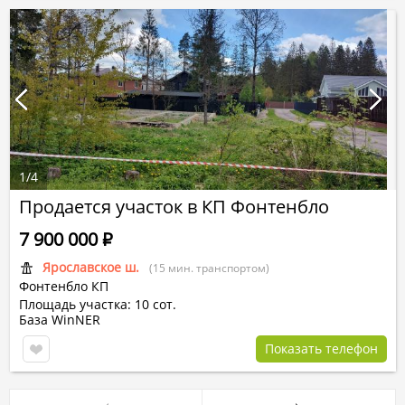
1
/
4
Продается участок в КП Фонтенбло
7 900 000
Р
Ярославское ш.
(15 мин. транспортом)
Фонтенбло КП
Площадь участка: 10 сот.
База WinNER
Показать телефон