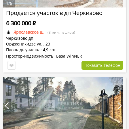
1
/
6
Продается участок в дп Черкизово
6 300 000
Р
Ярославское ш.
(8 мин. пешком)
Черкизово дп
Орджоникидзе ул.
,
23
Площадь участка: 4,9 сот.
Простор-недвижимость
База WinNER
Показать телефон