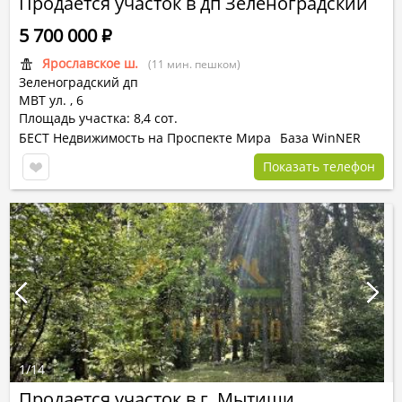
Продается участок в дп Зеленоградский
5 700 000
Р
Ярославское ш.
(11 мин. пешком)
Зеленоградский дп
МВТ ул.
,
6
Площадь участка: 8,4 сот.
БЕСТ Недвижимость на Проспекте Мира
База WinNER
Показать телефон
1
/
14
Продается участок в г. Мытищи