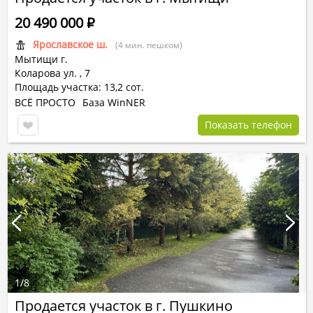
20 490 000
Р
Ярославское ш.
(4 мин. пешком)
Мытищи г.
Коларова ул.
,
7
Площадь участка: 13,2 сот.
ВСЁ ПРОСТО
База WinNER
Показать телефон
1
/
8
Продается участок в г. Пушкино