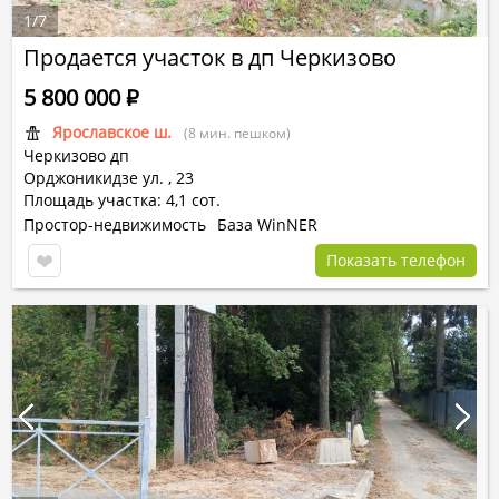
1
/
7
Продается участок в дп Черкизово
5 800 000
Р
Ярославское ш.
(8 мин. пешком)
Черкизово дп
Орджоникидзе ул.
,
23
Площадь участка: 4,1 сот.
Простор-недвижимость
База WinNER
Показать телефон