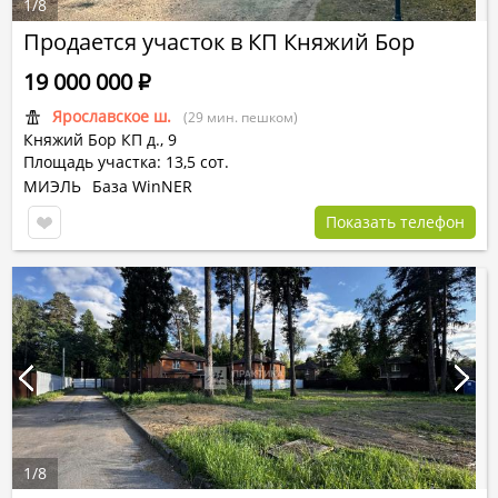
1
/
8
Продается участок в КП Княжий Бор
19 000 000
Р
Ярославское ш.
(29 мин. пешком)
Княжий Бор КП
д., 9
Площадь участка: 13,5 сот.
МИЭЛЬ
База WinNER
Показать телефон
1
/
8