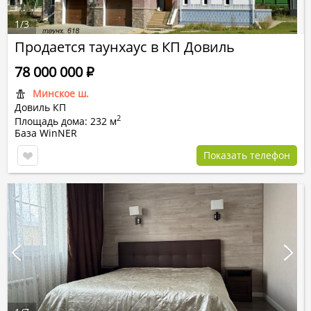
1
/
3
Продается таунхаус в КП Довиль
78 000 000
Р
Минское ш.
Довиль КП
2
Площадь дома: 232 м
База WinNER
Показать телефон