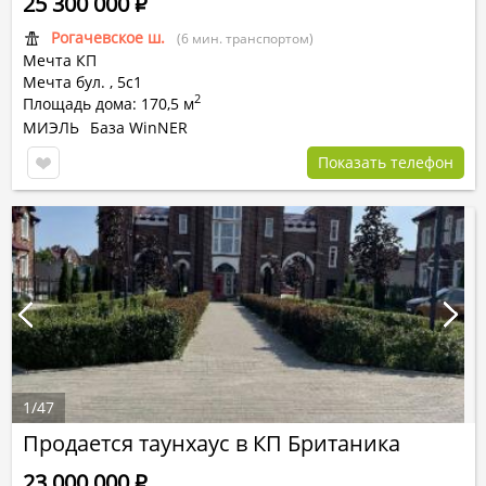
25 300 000
Р
Рогачевское ш.
(6 мин. транспортом)
Мечта КП
Мечта бул. ,
5с1
2
Площадь дома: 170,5 м
МИЭЛЬ
База WinNER
Показать телефон
1
/
47
Продается таунхаус в КП Британика
23 000 000
Р