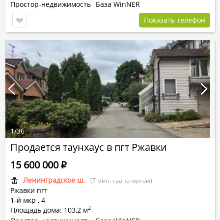
Простор-недвижимость
База WinNER
Показать телефон
1
/
36
Продается таунхаус в пгт Ржавки
15 600 000
Р
Ленинградское ш.
(7 мин. транспортом)
Ржавки пгт
1-й мкр
,
4
2
Площадь дома: 103,2 м