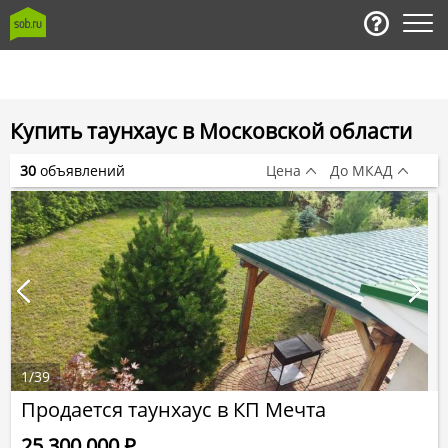
Купить таунхаус в Московской области
30
объявлений
Цена
До МКАД
1
/
39
Продается таунхаус в КП Мечта
25 300 000
Р