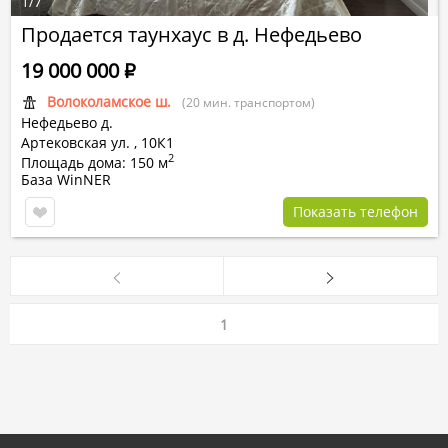
1
/
7
Продается таунхаус в д. Нефедьево
19 000 000
Р
Волоколамское ш.
(20 мин. транспортом)
Нефедьево д.
Артековская ул.
,
10К1
2
Площадь дома: 150 м
База WinNER
Показать телефон
1