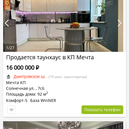
1
/
27
Продается таунхаус в КП Мечта
16 000 000
Р
Дмитровское ш.
(10 мин. транспортом)
Мечта КП
Солнечная ул. ,
7с6
2
Площадь дома: 92 м
Комфорт-5
База WinNER
Показать телефон