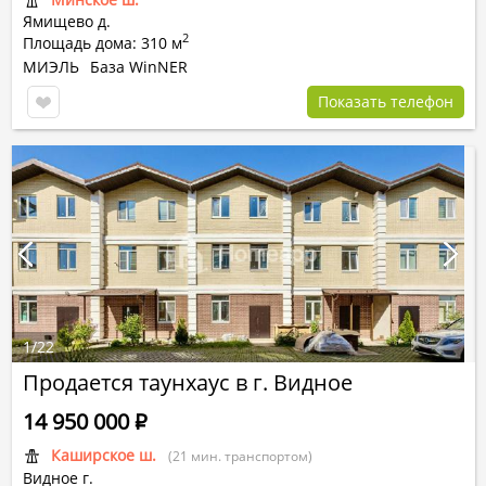
Ямищево д.
2
Площадь дома: 310 м
МИЭЛЬ
База WinNER
Показать телефон
1
/
22
Продается таунхаус в г. Видное
14 950 000
Р
Каширское ш.
(21 мин. транспортом)
Видное г.