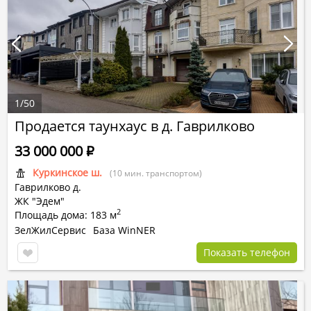
1
/
50
Продается таунхаус в д. Гаврилково
33 000 000
Р
Куркинское ш.
(10 мин. транспортом)
Гаврилково д.
ЖК "Эдем"
2
Площадь дома: 183 м
ЗелЖилСервис
База WinNER
Показать телефон