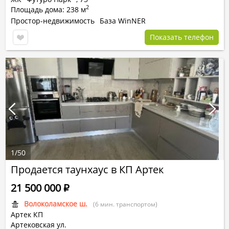
2
Площадь дома: 238 м
Простор-недвижимость
База WinNER
Показать телефон
1
/
50
Продается таунхаус в КП Артек
21 500 000
Р
Волоколамское ш.
(6 мин. транспортом)
Артек КП
Артековская ул.