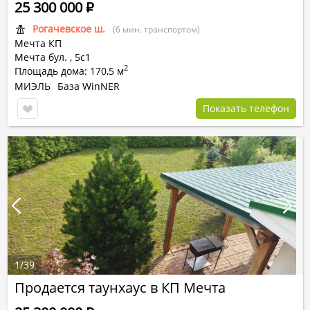
25 300 000
Р
Рогачевское ш.
(6 мин. транспортом)
Мечта КП
Мечта бул. ,
5с1
2
Площадь дома: 170,5 м
МИЭЛЬ
База WinNER
Показать телефон
1
/
39
Продается таунхаус в КП Мечта