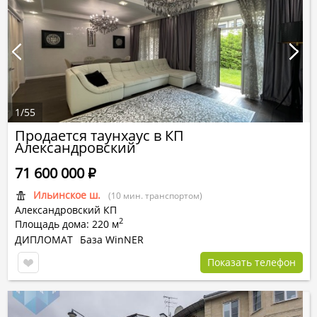
1
/
55
Продается таунхаус в КП
Александровский
71 600 000
Р
Ильинское ш.
(10 мин. транспортом)
Александровский КП
2
Площадь дома: 220 м
ДИПЛОМАТ
База WinNER
Показать телефон