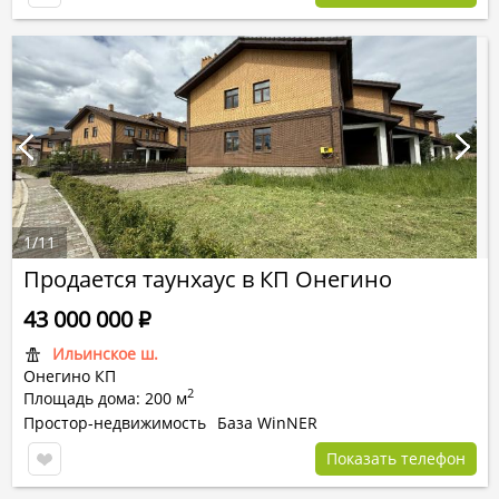
1
/
11
Продается таунхаус в КП Онегино
43 000 000
Р
Ильинское ш.
Онегино КП
2
Площадь дома: 200 м
Простор-недвижимость
База WinNER
Показать телефон