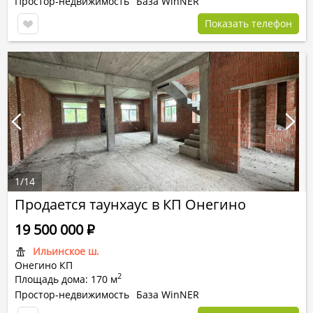
Простор-недвижимость
База WinNER
Показать телефон
1
/
14
Продается таунхаус в КП Онегино
19 500 000
Р
Ильинское ш.
Онегино КП
2
Площадь дома: 170 м
Простор-недвижимость
База WinNER