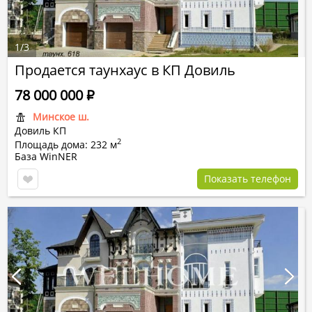
1
/
3
Продается таунхаус в КП Довиль
78 000 000
Р
Минское ш.
Довиль КП
2
Площадь дома: 232 м
База WinNER
Показать телефон