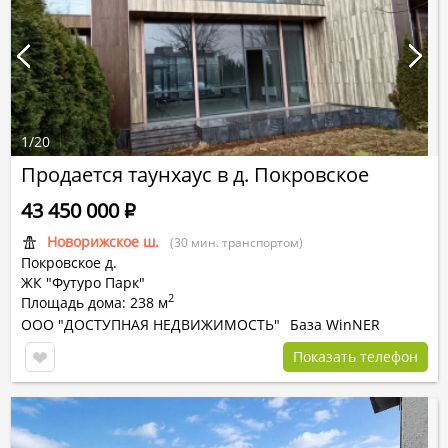
1
/
20
Продается таунхаус в д. Покровское
43 450 000
Р
Новорижское ш.
(30 мин. транспортом)
Покровское д.
ЖК "Футуро Парк"
2
Площадь дома: 238 м
ООО "ДОСТУПНАЯ НЕДВИЖИМОСТЬ"
База WinNER
Показать телефон