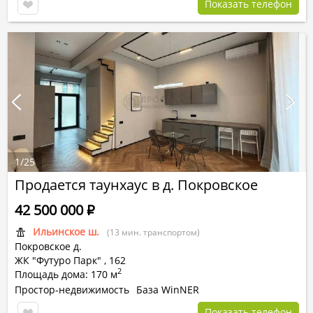
Показать телефон
1
/
25
Продается таунхаус в д. Покровское
42 500 000
Р
Ильинское ш.
(13 мин. транспортом)
Покровское д.
ЖК "Футуро Парк"
,
162
2
Площадь дома: 170 м
Простор-недвижимость
База WinNER
Показать телефон