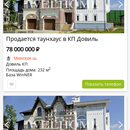
1
/
3
Продается таунхаус в КП Довиль
78 000 000
Р
Минское ш.
Довиль КП
2
Площадь дома: 232 м
База WinNER
Показать телефон