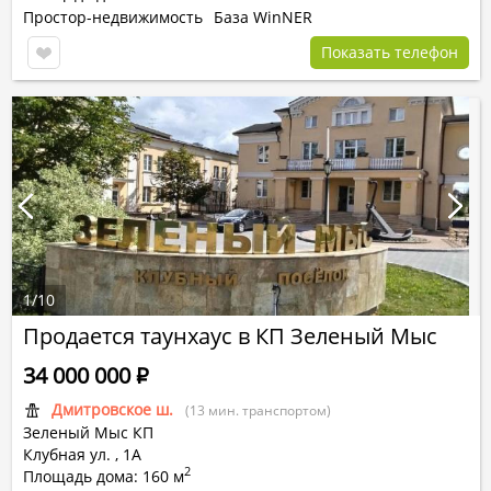
Простор-недвижимость
База WinNER
Показать телефон
1
/
10
Продается таунхаус в КП Зеленый Мыс
34 000 000
Р
Дмитровское ш.
(13 мин. транспортом)
Зеленый Мыс КП
Клубная ул. ,
1А
2
Площадь дома: 160 м