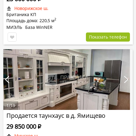
Новорижское ш.
Британика КП
2
Площадь дома: 220,5 м
МИЭЛЬ
База WinNER
Показать телефон
1
/
19
Продается таунхаус в д. Ямищево
29 850 000
Р
Минское ш.