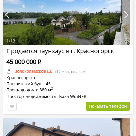
1
/
13
Продается таунхаус в г. Красногорск
45 000 000
Р
Волоколамское ш.
(17 мин. пешком)
Красногорск г.
Павшинский бул.
,
45
2
Площадь дома: 380 м
Простор-недвижимость
База WinNER
Показать телефон