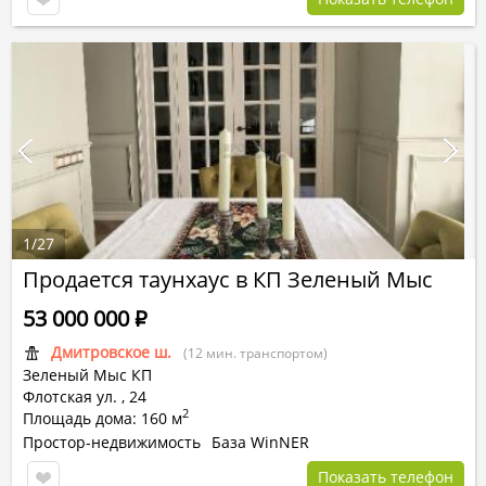
1
/
27
Продается таунхаус в КП Зеленый Мыс
53 000 000
Р
Дмитровское ш.
(12 мин. транспортом)
Зеленый Мыс КП
Флотская ул.
,
24
2
Площадь дома: 160 м
Простор-недвижимость
База WinNER
Показать телефон