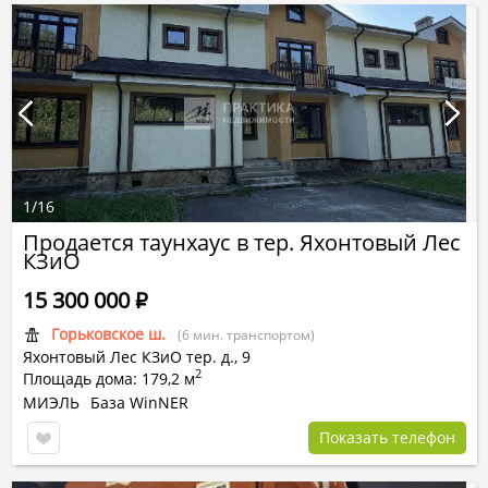
1
/
16
Продается таунхаус в тер. Яхонтовый Лес
КЗиО
15 300 000
Р
Горьковское ш.
(6 мин. транспортом)
Яхонтовый Лес КЗиО тер.
д.,
9
2
Площадь дома: 179,2 м
МИЭЛЬ
База WinNER
Показать телефон