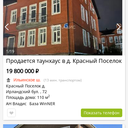
1
/
19
Продается таунхаус в д. Красный Поселок
19 800 000
Р
Ильинское ш.
(13 мин. транспортом)
Красный Поселок д.
Ирландский бул.
,
72
2
Площадь дома: 110 м
АН Владис
База WinNER
Показать телефон