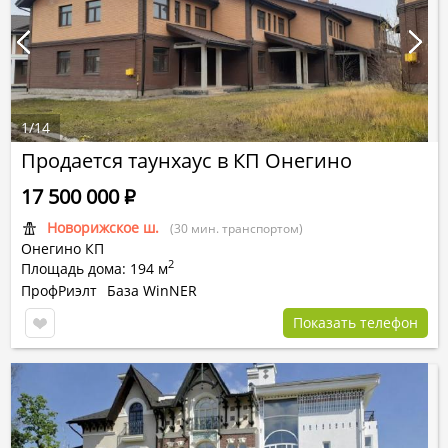
1
/
14
Продается таунхаус в КП Онегино
17 500 000
Р
Новорижское ш.
(30 мин. транспортом)
Онегино КП
2
Площадь дома: 194 м
ПрофРиэлт
База WinNER
Показать телефон