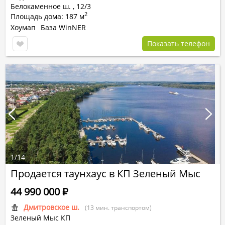
Белокаменное ш.
,
12/3
2
Площадь дома: 187 м
Хоумап
База WinNER
Показать телефон
1
/
14
Продается таунхаус в КП Зеленый Мыс
44 990 000
Р
Дмитровское ш.
(13 мин. транспортом)
Зеленый Мыс КП