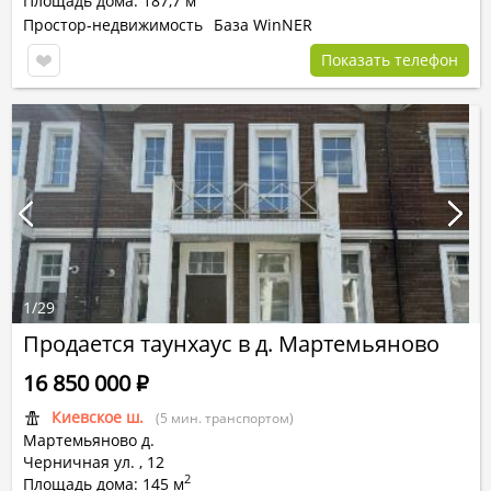
Площадь дома: 187,7 м
Простор-недвижимость
База WinNER
Показать телефон
1
/
29
Продается таунхаус в д. Мартемьяново
16 850 000
Р
Киевское ш.
(5 мин. транспортом)
Мартемьяново д.
Черничная ул.
,
12
2
Площадь дома: 145 м