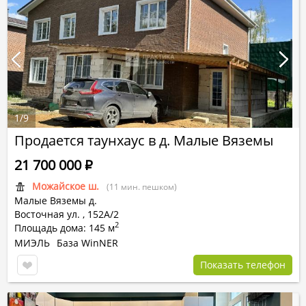
1
/
9
Продается таунхаус в д. Малые Вяземы
21 700 000
Р
Можайское ш.
(11 мин. пешком)
Малые Вяземы д.
Восточная ул.
,
152А/2
2
Площадь дома: 145 м
МИЭЛЬ
База WinNER
Показать телефон