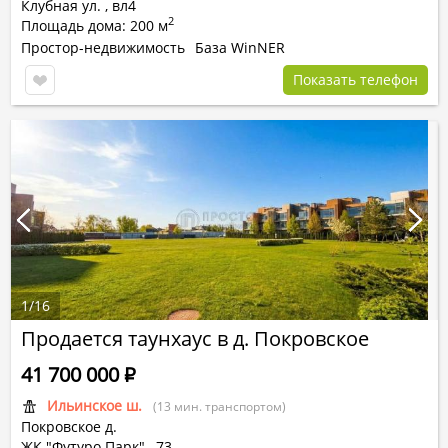
Клубная ул. ,
вл4
2
Площадь дома: 200 м
Простор-недвижимость
База WinNER
Показать телефон
1
/
16
Продается таунхаус в д. Покровское
41 700 000
Р
Ильинское ш.
(13 мин. транспортом)
Покровское д.
ЖК "Футуро Парк"
,
73