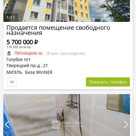
1
/
11
Продается помещение свободного
назначения
5 700 000
Р
118 503 за м.кв.
Пятницкое ш.
(6 мин. транспортом)
Голубое пгт
Тверецкий пр-д
,
21
МИЭЛЬ
База WinNER
Показать телефон