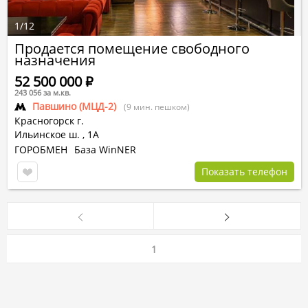
1
/
12
Продается помещение свободного
назначения
52 500 000
Р
243 056 за м.кв.
Павшино (МЦД-2)
(9 мин. пешком)
Красногорск г.
Ильинское ш.
,
1А
ГОРОБМЕН
База WinNER
Показать телефон
1