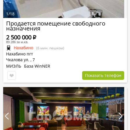
1
/
18
Продается помещение свободного
назначения
2 500 000
Р
89 286 за м.кв.
Нахабино
(6 мин. пешком)
Нахабино пгт
Чкалова ул.
,
7
МИЭЛЬ
База WinNER
Показать телефон