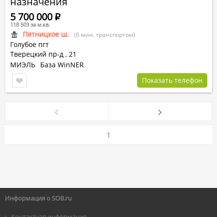
назначения
5 700 000
Р
118 503 за м.кв.
Пятницкое ш.
(6 мин. транспортом)
Голубое пгт
Тверецкий пр-д
,
21
МИЭЛЬ
База WinNER
Показать телефон
1
Информация о SOB.ru
Контактная информация