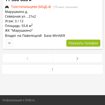
Толстопальцево (МЦД-4)
(16 мин. пешком)
Марушкино д.
Северная ул.
,
21к2
Этаж: 3 / 12
2
Площадь: 55,8 м
ЖК "Марушкино"
Владис на Павелецкой
База WinNER
Показать телефон
1
Информация о SOB.ru